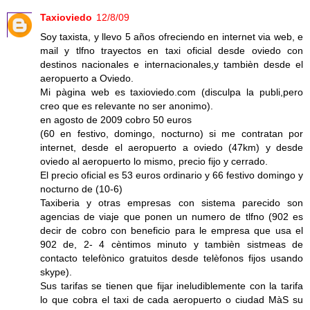
Taxioviedo
12/8/09
Soy taxista, y llevo 5 años ofreciendo en internet via web, e
mail y tlfno trayectos en taxi oficial desde oviedo con
destinos nacionales e internacionales,y tambièn desde el
aeropuerto a Oviedo.
Mi pàgina web es taxioviedo.com (disculpa la publi,pero
creo que es relevante no ser anonimo).
en agosto de 2009 cobro 50 euros
(60 en festivo, domingo, nocturno) si me contratan por
internet, desde el aeropuerto a oviedo (47km) y desde
oviedo al aeropuerto lo mismo, precio fijo y cerrado.
El precio oficial es 53 euros ordinario y 66 festivo domingo y
nocturno de (10-6)
Taxiberia y otras empresas con sistema parecido son
agencias de viaje que ponen un numero de tlfno (902 es
decir de cobro con beneficio para le empresa que usa el
902 de, 2- 4 cèntimos minuto y tambièn sistmeas de
contacto telefònico gratuitos desde telèfonos fijos usando
skype).
Sus tarifas se tienen que fijar ineludiblemente con la tarifa
lo que cobra el taxi de cada aeropuerto o ciudad MàS su