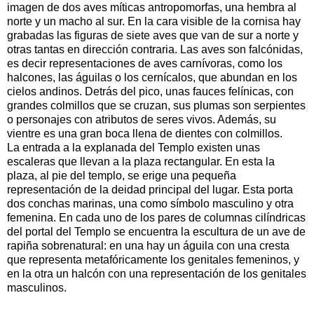
imagen de dos aves míticas antropomorfas, una hembra al
norte y un macho al sur. En la cara visible de la cornisa hay
grabadas las figuras de siete aves que van de sur a norte y
otras tantas en dirección contraria. Las aves son falcónidas,
es decir representaciones de aves carnívoras, como los
halcones, las águilas o los cernícalos, que abundan en los
cielos andinos. Detrás del pico, unas fauces felínicas, con
grandes colmillos que se cruzan, sus plumas son serpientes
o personajes con atributos de seres vivos. Además, su
vientre es una gran boca llena de dientes con colmillos.
La entrada a la explanada del Templo existen unas
escaleras que llevan a la plaza rectangular. En esta la
plaza, al pie del templo, se erige una pequeña
representación de la deidad principal del lugar. Esta porta
dos conchas marinas, una como símbolo masculino y otra
femenina. En cada uno de los pares de columnas cilíndricas
del portal del Templo se encuentra la escultura de un ave de
rapiña sobrenatural: en una hay un águila con una cresta
que representa metafóricamente los genitales femeninos, y
en la otra un halcón con una representación de los genitales
masculinos.