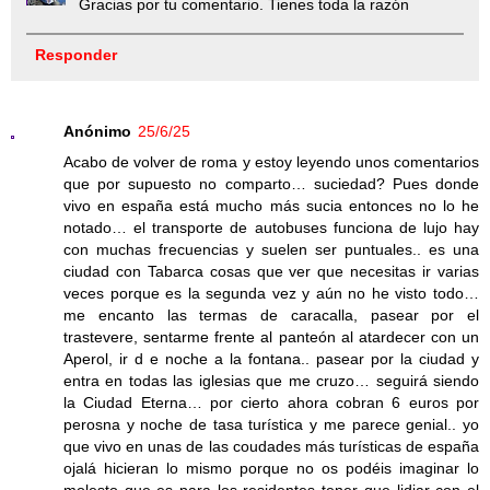
Gracias por tu comentario. Tienes toda la razón
Responder
Anónimo
25/6/25
Acabo de volver de roma y estoy leyendo unos comentarios
que por supuesto no comparto… suciedad? Pues donde
vivo en españa está mucho más sucia entonces no lo he
notado… el transporte de autobuses funciona de lujo hay
con muchas frecuencias y suelen ser puntuales.. es una
ciudad con Tabarca cosas que ver que necesitas ir varias
veces porque es la segunda vez y aún no he visto todo…
me encanto las termas de caracalla, pasear por el
trastevere, sentarme frente al panteón al atardecer con un
Aperol, ir d e noche a la fontana.. pasear por la ciudad y
entra en todas las iglesias que me cruzo… seguirá siendo
la Ciudad Eterna… por cierto ahora cobran 6 euros por
perosna y noche de tasa turística y me parece genial.. yo
que vivo en unas de las coudades más turísticas de españa
ojalá hicieran lo mismo porque no os podéis imaginar lo
molesto que es para los residentes tener que lidiar con el