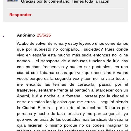
Gracias por tu comentario. Tienes toda la razón
Responder
Anónimo
25/6/25
Acabo de volver de roma y estoy leyendo unos comentarios
que por supuesto no comparto… suciedad? Pues donde
vivo en españa está mucho más sucia entonces no lo he
notado… el transporte de autobuses funciona de lujo hay
con muchas frecuencias y suelen ser puntuales.. es una
ciudad con Tabarca cosas que ver que necesitas ir varias
veces porque es la segunda vez y aún no he visto todo…
me encanto las termas de caracalla, pasear por el
trastevere, sentarme frente al panteón al atardecer con un
Aperol, ir d e noche a la fontana.. pasear por la ciudad y
entra en todas las iglesias que me cruzo… seguirá siendo
la Ciudad Eterna… por cierto ahora cobran 6 euros por
perosna y noche de tasa turística y me parece genial.. yo
que vivo en unas de las coudades más turísticas de españa
ojalá hicieran lo mismo porque no os podéis imaginar lo
molesto que es para los residentes tener que lidiar con el