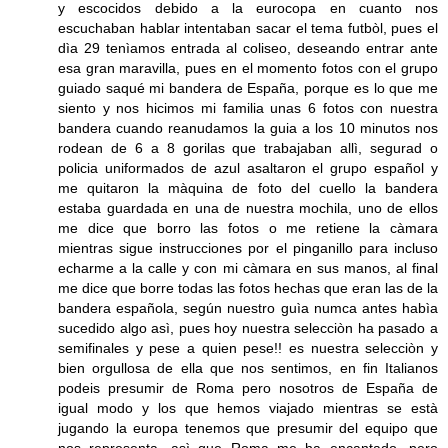
y escocidos debido a la eurocopa en cuanto nos
escuchaban hablar intentaban sacar el tema futbòl, pues el
dìa 29 tenìamos entrada al coliseo, deseando entrar ante
esa gran maravilla, pues en el momento fotos con el grupo
guiado saqué mi bandera de España, porque es lo que me
siento y nos hicimos mi familia unas 6 fotos con nuestra
bandera cuando reanudamos la guia a los 10 minutos nos
rodean de 6 a 8 gorilas que trabajaban allì, segurad o
policia uniformados de azul asaltaron el grupo español y
me quitaron la màquina de foto del cuello la bandera
estaba guardada en una de nuestra mochila, uno de ellos
me dice que borro las fotos o me retiene la càmara
mientras sigue instrucciones por el pinganillo para incluso
echarme a la calle y con mi càmara en sus manos, al final
me dice que borre todas las fotos hechas que eran las de la
bandera española, según nuestro guìa numca antes habìa
sucedido algo asì, pues hoy nuestra selecciòn ha pasado a
semifinales y pese a quien pese!! es nuestra selecciòn y
bien orgullosa de ella que nos sentimos, en fin Italianos
podeis presumir de Roma pero nosotros de España de
igual modo y los que hemos viajado mientras se està
jugando la europa tenemos que presumir del equipo que