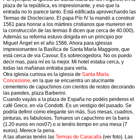
plaza de la república, es impresionante, y eso que la
entrada no lo parece tanto. Está edificada aprovechando las
Termas de Diocleciano. El papa Pío IV la mandó a construir
1561 para honrar a los mártires cristianos que murieron en
la construcción de las termas 8 dicen que cerca de 40.000).
Además su reforma estuvo dirigida en un principio por
Miguel Ángel en el año 1566. Ahora para iglesias
impresionantes la Basílica de Santa María Maggiore, que
está cerca de via Cavour. Es sobrecogedora. No os puedo
decir mas, para mí es la mejor. Mi hotel estaba cerca, y
todas las mañanas entraba para verla.
Otra iglesia curiosa es la iglesia de
Santa María
Concezione
, en la que se encuentra un alucinante
cementerio de capuchinos con cientos de restos decorando
las paredes, plaza Barberini.
Cuando vayáis a la plaza de España no podéis perderos el
café Greco, en vía Condotti. Es un vestigio del pasado. Se
podría definir como elegante sin más. Sus mesas, cuadros,
pinturas, es fabulosos. Tomaros un capuchino en la barra
(1.20 euros en nov07) o si tenéis tiempo en una mesa (7
euros). Merece la pena.
A las afueras tenéis las
Termas de Caracalla
(ver foto). Las