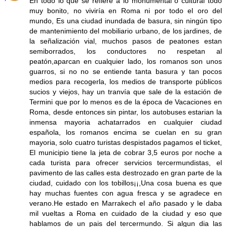
En todo lo que se refiere a lo monumental o cultural todo
muy bonito, no viviría en Roma ni por todo el oro del
mundo, Es una ciudad inundada de basura, sin ningún tipo
de mantenimiento del mobiliario urbano, de los jardines, de
la señalización vial, muchos pasos de peatones estan
semiborrados, los conductores no respetan al
peatón,aparcan en cualquier lado, los romanos son unos
guarros, si no no se entiende tanta basura y tan pocos
medios para recogerla, los medios de transporte públicos
sucios y viejos, hay un tranvía que sale de la estación de
Termini que por lo menos es de la época de Vacaciones en
Roma, desde entonces sin pintar, los autobuses estarian la
inmensa mayoria achatarrados en cualquier ciudad
española, los romanos encima se cuelan en su gran
mayoria, solo cuatro turistas despistados pagamos el ticket,
El municipio tiene la jeta de cobrar 3,5 euros por noche a
cada turista para ofrecer servicios tercermundistas, el
pavimento de las calles esta destrozado en gran parte de la
ciudad, cuidado con los tobillos¡¡,Una cosa buena es que
hay muchas fuentes con agua fresca y se agradece en
verano.He estado en Marrakech el año pasado y le daba
mil vueltas a Roma en cuidado de la ciudad y eso que
hablamos de un pais del tercermundo. Si algun dia las