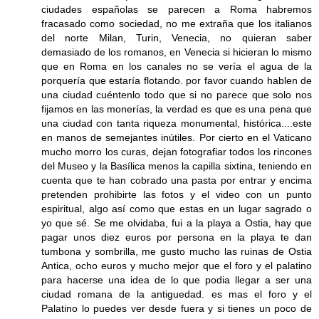
ciudades españolas se parecen a Roma habremos
fracasado como sociedad, no me extraña que los italianos
del norte Milan, Turin, Venecia, no quieran saber
demasiado de los romanos, en Venecia si hicieran lo mismo
que en Roma en los canales no se vería el agua de la
porquería que estaría flotando. por favor cuando hablen de
una ciudad cuéntenlo todo que si no parece que solo nos
fijamos en las monerías, la verdad es que es una pena que
una ciudad con tanta riqueza monumental, histórica....este
en manos de semejantes inútiles. Por cierto en el Vaticano
mucho morro los curas, dejan fotografiar todos los rincones
del Museo y la Basílica menos la capilla sixtina, teniendo en
cuenta que te han cobrado una pasta por entrar y encima
pretenden prohibirte las fotos y el video con un punto
espiritual, algo así como que estas en un lugar sagrado o
yo que sé. Se me olvidaba, fui a la playa a Ostia, hay que
pagar unos diez euros por persona en la playa te dan
tumbona y sombrilla, me gusto mucho las ruinas de Ostia
Antica, ocho euros y mucho mejor que el foro y el palatino
para hacerse una idea de lo que podia llegar a ser una
ciudad romana de la antiguedad. es mas el foro y el
Palatino lo puedes ver desde fuera y si tienes un poco de