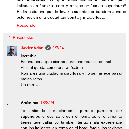
nos representa, asì que Roma me ha encantado, pero
italianos arañarse la cara y resignarse fuìmos superiores!!
En fin cada uno puede llevar a su paìs por bandera aunque
estemos en una ciudad tan bonita y maravillosa.
Responder
Respuestas
Javier Adán
6/7/24
Increíble.
Es una pena que ciertas personas reaccionen así.
Al final queda como una anécdota.
Roma es una ciudad maravillosa y no se merece pasar
malos ratos.
Un abrazo
Anónimo
16/8/24
Te entiendo perfectamente porque parecen ser
superiores o eso se creen el tema es q encima te
tienes que callar yo también tengo mala experiencia
con los italianos, en roma en el hotel fatal y los taxistas