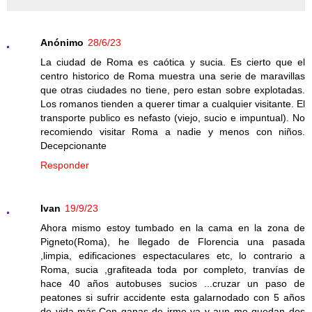
Anónimo
28/6/23
La ciudad de Roma es caótica y sucia. Es cierto que el
centro historico de Roma muestra una serie de maravillas
que otras ciudades no tiene, pero estan sobre explotadas.
Los romanos tienden a querer timar a cualquier visitante. El
transporte publico es nefasto (viejo, sucio e impuntual). No
recomiendo visitar Roma a nadie y menos con niños.
Decepcionante
Responder
Ivan
19/9/23
Ahora mismo estoy tumbado en la cama en la zona de
Pigneto(Roma), he llegado de Florencia una pasada
,limpia, edificaciones espectaculares etc, lo contrario a
Roma, sucia ,grafiteada toda por completo, tranvías de
hace 40 años autobuses sucios ...cruzar un paso de
peatones si sufrir accidente esta galarnodado con 5 años
de vida más.Con ganas de irme ya y aun me quedan dos