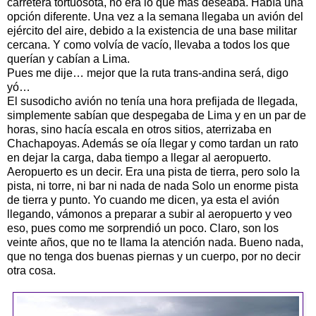
carretera tortuosota, no era lo que mas deseaba. Había una
opción diferente. Una vez a la semana llegaba un avión del
ejército del aire, debido a la existencia de una base militar
cercana. Y como volvía de vacío, llevaba a todos los que
querían y cabían a Lima.
Pues me dije… mejor que la ruta trans-andina será, digo
yó…
El susodicho avión no tenía una hora prefijada de llegada,
simplemente sabían que despegaba de Lima y en un par de
horas, sino hacía escala en otros sitios, aterrizaba en
Chachapoyas. Además se oía llegar y como tardan un rato
en dejar la carga, daba tiempo a llegar al aeropuerto.
Aeropuerto es un decir. Era una pista de tierra, pero solo la
pista, ni torre, ni bar ni nada de nada Solo un enorme pista
de tierra y punto. Yo cuando me dicen, ya esta el avión
llegando, vámonos a preparar a subir al aeropuerto y veo
eso, pues como me sorprendió un poco. Claro, son los
veinte años, que no te llama la atención nada. Bueno nada,
que no tenga dos buenas piernas y un cuerpo, por no decir
otra cosa.