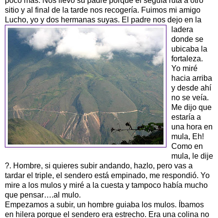
poco mas. Nos llevó su padre porque el seguía ruta a otro
sitio y al final de la tarde nos recogería. Fuimos mi amigo
Lucho, yo y dos hermanas suyas.
El padre nos dejo en la
ladera
donde se
ubicaba la
fortaleza.
Yo miré
hacia arriba
y desde ahí
no se veía.
Me dijo que
estaría a
una hora en
mula, Eh!
Como en
mula, le dije
?. Hombre, si quieres subir andando, hazlo, pero vas a
tardar el triple, el sendero está empinado, me respondió. Yo
mire a los mulos y miré a la cuesta y tampoco había mucho
que pensar….al mulo.
Empezamos a subir, un hombre guiaba los mulos. Íbamos
en hilera porque el sendero era estrecho. Era una colina no