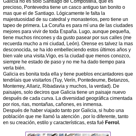
Galicia no es solo Santiago de Compostela, que es
precioso, Pontevedra tiene un casco antiguo tan bonito o
mas que el de Santiago. Lógicamente le falta la
majestuosidad de su catedral y monasterios, pero tiene un
tapeo de primera. La Coruña es para mí una de las ciudades
mejores para vivir de toda España. Lugo, aunque pequeña,
tiene muchos rincones y da gusto pasear por sus calles (me
recuerda mucho a mi ciudad, León). Orense es talvez la mas
desconocida, se ha ido embelleciendo estos últimos años y
bien vale una visita.Vigo, es la ciudad que menos conozco,
siempre he estado de paso y no me ha dado tiempo para
verla bién.
Galicia es bonita toda ella y tiene pueblos encantadores que
tendríais que visitarlos (Tuy, Verín, Pontedeume, Betanzos,
Monterrey, Allariz, Ribadavia y muchos, la verdad). De
paisajes, solo deciros que Galicia tiene un paisaje nuevo
después de cada curva. La diversidad geográfica cimentada
por rios, rias, montañas, cañones, es inmensa.
Después de haber viajado tanto por Galicia, si hubo una
población que me llamó la atención , por lo diferente, tanto
en su creación, estilo y características, esta fué
Ferrol.