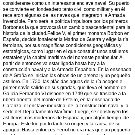
considerarse como un interesante enclave naval. Su puerto
se convierte en fondeadero tanto civil como militar y en él
recalaron algunas de las naves que integraron la Armada
Invencible. Pero será la política impulsora por los primeros
Borbones la que provocará un cambio trascendental para la
historia de la ciudad.Felipe V, el primer monarca Borbón en
España, decide fortalecer la Marina de Guerra y elige la ría
ferrolana, por sus magníficas condiciones geográficas y
estratégicas, como lugar en el que construir unos astilleros
estatales y la capital marítima del noroeste peninsular. A
partir de entonces va estar ligada hasta hoy a la
construcción naval y a la Armada Española. En la ensenada
de A Graña se inician las obras de un arsenal y un pequeño
astillero. En 1730, las plácidas aguas de la ría acogen el
primer navío salido de sus gradas, que lleva el nombre de
Galicia.Fernando VI dispone en 1749 que se traslade a la
ribera oriental del monte de Esteiro, en la ensenada de
Caranza, el enclave industrial de la construcción naval y la
sede del Departamento Marítimo. Luego, se construyen los
astilleros más modernos de España y, por algún tiempo, de
Europa. Este fue por lo tanto su origen y la causa de su
apogeo. Hasta entonces Ferrol no era mas que un pequeño