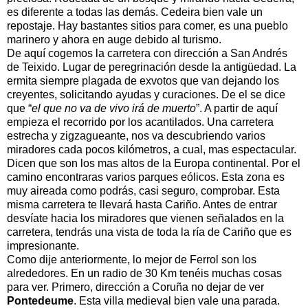
es diferente a todas las demás. Cedeira bien vale un
repostaje. Hay bastantes sitios para comer, es una pueblo
marinero y ahora en auge debido al turismo.
De aquí cogemos la carretera con dirección a San Andrés
de Teixido. Lugar de peregrinación desde la antigüedad. La
ermita siempre plagada de exvotos que van dejando los
creyentes, solicitando ayudas y curaciones. De el se dice
que “
el que no va de vivo irá de muerto
”. A partir de aquí
empieza el recorrido por los acantilados. Una carretera
estrecha y zigzagueante, nos va descubriendo varios
miradores cada pocos kilómetros, a cual, mas espectacular.
Dicen que son los mas altos de la Europa continental. Por el
camino encontraras varios parques eólicos. Esta zona es
muy aireada como podrás, casi seguro, comprobar. Esta
misma carretera te llevará hasta Cariño. Antes de entrar
desvíate hacia los miradores que vienen señalados en la
carretera, tendrás una vista de toda la ría de Cariño que es
impresionante.
Como dije anteriormente, lo mejor de Ferrol son los
alrededores. En un radio de 30 Km tenéis muchas cosas
para ver. Primero, dirección a Coruña no dejar de ver
Pontedeume
. Esta villa medieval bien vale una parada.