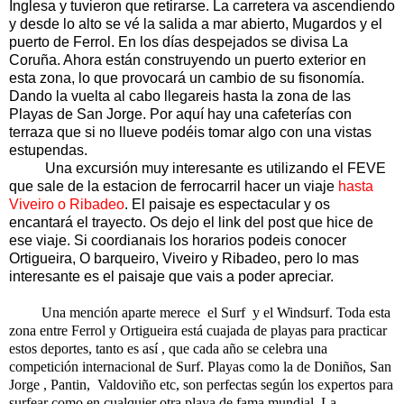
Inglesa y tuvieron que retirarse. La carretera va ascendiendo
y desde lo alto se vé la salida a mar abierto, Mugardos y el
puerto de Ferrol. En los días despejados se divisa La
Coruña. Ahora están construyendo un puerto exterior en
esta zona, lo que provocará un cambio de su fisonomía.
Dando la vuelta al cabo llegareis hasta la zona de las
Playas de San Jorge. Por aquí hay una cafeterías con
terraza que si no llueve podéis tomar algo con una vistas
estupendas.
Una excursión muy interesante es utilizando el FEVE
que sale de la estacion de ferrocarril hacer un viaje
hasta
Viveiro o Ribadeo
. El paisaje es espectacular y os
encantará el trayecto. Os dejo el link del post que hice de
ese viaje. Si coordianais los horarios podeis conocer
Ortigueira, O barqueiro, Viveiro y Ribadeo, pero lo mas
interesante es el paisaje que vais a poder apreciar.
Una mención aparte merece el Surf y el Windsurf. Toda esta
zona entre Ferrol y Ortigueira está cuajada de playas para practicar
estos deportes, tanto es así , que cada año se celebra una
competición internacional de Surf. Playas como la de Doniños, San
Jorge , Pantin, Valdoviño etc, son perfectas según los expertos para
surfear como en cualquier otra playa de fama mundial. La