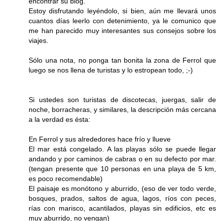
encontrar su blog.
Estoy disfrutando leyéndolo, si bien, aún me llevará unos
cuantos días leerlo con detenimiento, ya le comunico que
me han parecido muy interesantes sus consejos sobre los
viajes.
Sólo una nota, no ponga tan bonita la zona de Ferrol que
luego se nos llena de turistas y lo estropean todo, ;-)
Si ustedes son turistas de discotecas, juergas, salir de
noche, borracheras, y similares, la descripción más cercana
a la verdad es ésta:
En Ferrol y sus alrededores hace frío y llueve
El mar está congelado. A las playas sólo se puede llegar
andando y por caminos de cabras o en su defecto por mar.
(tengan presente que 10 personas en una playa de 5 km,
es poco recomendable)
El paisaje es monótono y aburrido, (eso de ver todo verde,
bosques, prados, saltos de agua, lagos, ríos con peces,
rías con marisco, acantilados, playas sin edificios, etc es
muy aburrido, no vengan)