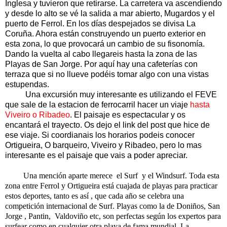
Inglesa y tuvieron que retirarse. La carretera va ascendiendo
y desde lo alto se vé la salida a mar abierto, Mugardos y el
puerto de Ferrol. En los días despejados se divisa La
Coruña. Ahora están construyendo un puerto exterior en
esta zona, lo que provocará un cambio de su fisonomía.
Dando la vuelta al cabo llegareis hasta la zona de las
Playas de San Jorge. Por aquí hay una cafeterías con
terraza que si no llueve podéis tomar algo con una vistas
estupendas.
Una excursión muy interesante es utilizando el FEVE
que sale de la estacion de ferrocarril hacer un viaje
hasta
Viveiro o Ribadeo
. El paisaje es espectacular y os
encantará el trayecto. Os dejo el link del post que hice de
ese viaje. Si coordianais los horarios podeis conocer
Ortigueira, O barqueiro, Viveiro y Ribadeo, pero lo mas
interesante es el paisaje que vais a poder apreciar.
Una mención aparte merece el Surf y el Windsurf. Toda esta
zona entre Ferrol y Ortigueira está cuajada de playas para practicar
estos deportes, tanto es así , que cada año se celebra una
competición internacional de Surf. Playas como la de Doniños, San
Jorge , Pantin, Valdoviño etc, son perfectas según los expertos para
surfear como en cualquier otra playa de fama mundial. La