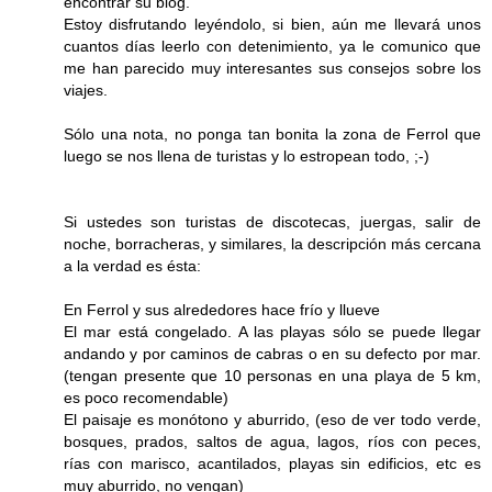
encontrar su blog.
Estoy disfrutando leyéndolo, si bien, aún me llevará unos
cuantos días leerlo con detenimiento, ya le comunico que
me han parecido muy interesantes sus consejos sobre los
viajes.
Sólo una nota, no ponga tan bonita la zona de Ferrol que
luego se nos llena de turistas y lo estropean todo, ;-)
Si ustedes son turistas de discotecas, juergas, salir de
noche, borracheras, y similares, la descripción más cercana
a la verdad es ésta:
En Ferrol y sus alrededores hace frío y llueve
El mar está congelado. A las playas sólo se puede llegar
andando y por caminos de cabras o en su defecto por mar.
(tengan presente que 10 personas en una playa de 5 km,
es poco recomendable)
El paisaje es monótono y aburrido, (eso de ver todo verde,
bosques, prados, saltos de agua, lagos, ríos con peces,
rías con marisco, acantilados, playas sin edificios, etc es
muy aburrido, no vengan)