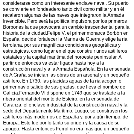
considerarse como un interesante enclave naval. Su puerto
se convierte en fondeadero tanto civil como militar y en él
recalaron algunas de las naves que integraron la Armada
Invencible. Pero será la política impulsora por los primeros
Borbones la que provocará un cambio trascendental para la
historia de la ciudad.Felipe V, el primer monarca Borbón en
España, decide fortalecer la Marina de Guerra y elige la ría
ferrolana, por sus magníficas condiciones geográficas y
estratégicas, como lugar en el que construir unos astilleros
estatales y la capital marítima del noroeste peninsular. A
partir de entonces va estar ligada hasta hoy a la
construcción naval y a la Armada Española. En la ensenada
de A Graña se inician las obras de un arsenal y un pequeño
astillero. En 1730, las plácidas aguas de la ría acogen el
primer navío salido de sus gradas, que lleva el nombre de
Galicia.Fernando VI dispone en 1749 que se traslade a la
ribera oriental del monte de Esteiro, en la ensenada de
Caranza, el enclave industrial de la construcción naval y la
sede del Departamento Marítimo. Luego, se construyen los
astilleros más modernos de España y, por algún tiempo, de
Europa. Este fue por lo tanto su origen y la causa de su
apogeo. Hasta entonces Ferrol no era mas que un pequeño