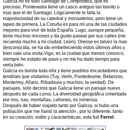
Galicia no es solo Santiago de Compostela, que es
precioso, Pontevedra tiene un casco antiguo tan bonito o
mas que el de Santiago. Lógicamente le falta la
majestuosidad de su catedral y monasterios, pero tiene un
tapeo de primera. La Coruña es para mí una de las ciudades
mejores para vivir de toda España. Lugo, aunque pequeña,
tiene muchos rincones y da gusto pasear por sus calles (me
recuerda mucho a mi ciudad, León). Orense es talvez la mas
desconocida, se ha ido embelleciendo estos últimos años y
bien vale una visita.Vigo, es la ciudad que menos conozco,
siempre he estado de paso y no me ha dado tiempo para
verla bién.
Galicia es bonita toda ella y tiene pueblos encantadores que
tendríais que visitarlos (Tuy, Verín, Pontedeume, Betanzos,
Monterrey, Allariz, Ribadavia y muchos, la verdad). De
paisajes, solo deciros que Galicia tiene un paisaje nuevo
después de cada curva. La diversidad geográfica cimentada
por rios, rias, montañas, cañones, es inmensa.
Después de haber viajado tanto por Galicia, si hubo una
población que me llamó la atención , por lo diferente, tanto
en su creación, estilo y características, esta fué
Ferrol.