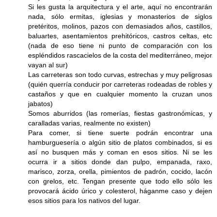
Si les gusta la arquitectura y el arte, aquí no encontrarán
nada, sólo ermitas, iglesias y monasterios de siglos
pretéritos, molinos, pazos con demasiados años, castillos,
baluartes, asentamientos prehitóricos, castros celtas, etc
(nada de eso tiene ni punto de comparación con los
espléndidos rascacielos de la costa del mediterráneo, mejor
vayan al sur)
Las carreteras son todo curvas, estrechas y muy peligrosas
(quién querría conducir por carreteras rodeadas de robles y
castaños y que en cualquier momento la cruzan unos
jabatos)
Somos aburridos (las romerías, fiestas gastronómicas, y
caralladas varias, realmente no existen)
Para comer, si tiene suerte podrán encontrar una
hamburguesería o algún sitio de platos combinados, si es
así no busquen más y coman en esos sitios. Ni se les
ocurra ir a sitios donde dan pulpo, empanada, raxo,
marisco, zorza, orella, pimientos de padrón, cocido, lacón
con grelos, etc. Tengan presente que todo ello sólo les
provocará ácido úrico y colesterol, háganme caso y dejen
esos sitios para los nativos del lugar.