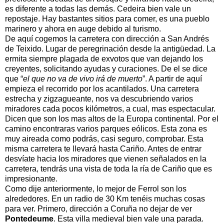
es diferente a todas las demás. Cedeira bien vale un
repostaje. Hay bastantes sitios para comer, es una pueblo
marinero y ahora en auge debido al turismo.
De aquí cogemos la carretera con dirección a San Andrés
de Teixido. Lugar de peregrinación desde la antigüedad. La
ermita siempre plagada de exvotos que van dejando los
creyentes, solicitando ayudas y curaciones. De el se dice
que “
el que no va de vivo irá de muerto
”. A partir de aquí
empieza el recorrido por los acantilados. Una carretera
estrecha y zigzagueante, nos va descubriendo varios
miradores cada pocos kilómetros, a cual, mas espectacular.
Dicen que son los mas altos de la Europa continental. Por el
camino encontraras varios parques eólicos. Esta zona es
muy aireada como podrás, casi seguro, comprobar. Esta
misma carretera te llevará hasta Cariño. Antes de entrar
desvíate hacia los miradores que vienen señalados en la
carretera, tendrás una vista de toda la ría de Cariño que es
impresionante.
Como dije anteriormente, lo mejor de Ferrol son los
alrededores. En un radio de 30 Km tenéis muchas cosas
para ver. Primero, dirección a Coruña no dejar de ver
Pontedeume
. Esta villa medieval bien vale una parada.