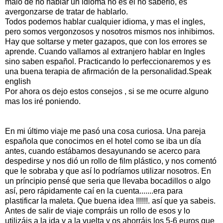
malo de no hablar un idioma no es el no saberlo, es
avergonzarse de tratar de hablarlo.
Todos podemos hablar cualquier idioma, y mas el ingles,
pero somos vergonzosos y nosotros mismos nos inhibimos.
Hay que soltarse y meter gazapos, que con los errores se
aprende. Cuando vallamos al extranjero hablar en Ingles
sino saben español. Practicando lo perfeccionaremos y es
una buena terapia de afirmación de la personalidad.
Speak
english
Por ahora os dejo estos consejos , si se me ocurre alguno
mas los iré poniendo.
En mi último viaje me pasó una cosa curiosa. Una pareja
española que conocimos en el hotel como se iba un día
antes, cuando
estábamos
desayunando se acerco para
despedirse y nos
dió
un rollo de
film
plástico
, y nos comentó
que le sobraba y que así lo
podríamos
utilizar nosotros. En
un
príncipio
pensé que seria que
llevaba
bocadillos o algo
así, pero
rápidamente
caí en la cuenta.......era para
plastificar la maleta. Que buena idea !!!!!!. así que ya
sabeis
.
Antes de salir de viaje
compráis
un rollo de esos y lo
utilizáis
a la ida y a la vuelta y os
ahorráis
los 5-6
euros
que