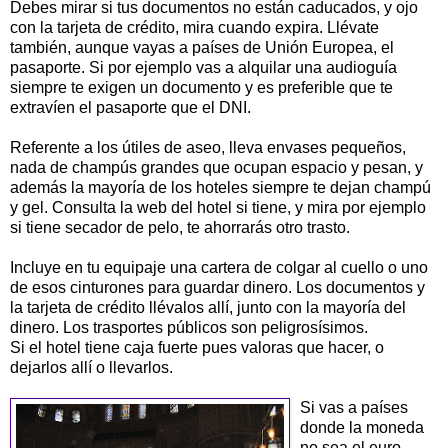
Debes mirar si tus documentos no están caducados, y ojo
con la tarjeta de crédito, mira cuando expira.
Llévate
también, aunque vayas a países de Unión Europea, el
pasaporte. Si por ejemplo vas a alquilar una
audioguía
siempre te exigen un documento y es preferible que te
extravíen el pasaporte que el
DNI
.
Referente a los útiles de aseo, lleva envases pequeños,
nada de
champús
grandes que ocupan espacio y pesan, y
además la mayoría de los hoteles siempre te dejan champú
y gel. Consulta la
web
del hotel si tiene, y mira por ejemplo
si tiene secador de pelo, te ahorrarás otro trasto.
Incluye en tu equipaje una cartera de colgar al cuello o uno
de esos cinturones para guardar dinero. Los documentos y
la tarjeta de crédito
llévalos
allí, junto con la mayoría del
dinero. Los
trasportes
públicos son
peligrosísimos
.
Si el hotel tiene caja fuerte pues valoras que hacer, o
dejarlos allí o llevarlos.
Si vas a países
donde la moneda
no sea el euro,