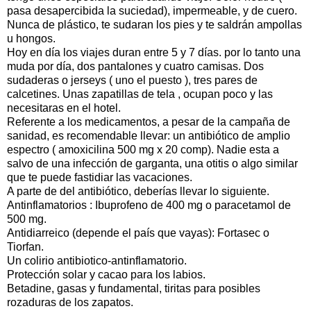
pasa desapercibida la suciedad), impermeable, y de cuero.
Nunca de plástico, te sudaran los pies y te saldrán ampollas
u hongos.
Hoy en día los viajes duran entre 5 y 7 días. por lo tanto una
muda por día, dos pantalones y cuatro camisas. Dos
sudaderas o
jerseys
( uno el puesto ), tres pares de
calcetines. Unas zapatillas de tela , ocupan poco y las
necesitaras en el hotel.
Referente a los medicamentos, a pesar de la campaña de
sanidad, es recomendable llevar: un antibiótico de amplio
espectro (
amoxicilina
500
mg
x 20
comp
). Nadie esta a
salvo de una infección de garganta, una otitis o algo similar
que te puede fastidiar las vacaciones.
A parte de del antibiótico, deberías llevar lo siguiente.
Antinflamatorios
:
Ibuprofeno
de 400
mg
o
paracetamol
de
500
mg
.
Antidiarreico
(depende el país que vayas):
Fortasec
o
Tiorfan
.
Un colirio
antibiotico
-
antinflamatorio
.
Protección solar y cacao para los labios.
Betadine
, gasas y fundamental, tiritas para posibles
rozaduras de los zapatos.