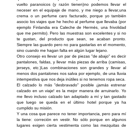
vuelto paranoicos (y razón tienen)no podemos llevar el
neceser en el equipaje de mano, y me niego a llevar,una
crema o un perfume caro facturado, porque yo también
asocio los viajes que he hecho al perfume que llevaba (por
ejemplo Finlandia era Caleche de Hermès, una frivolidad
que me permito). Pero las muestras son excelentes y si no
te gustan, del producto que sean, se acaban pronto.
Siempre las guardo pero no para gastarlas en el momento,
sino cuando me hagan falta en algún lugar lejano.
Otro consejo es llevar un par de piezas "de abajo" es decir
pantalones, faldas, y llevar más piezas de arriba (camisas,
jerseys, etc.)Las combinaciones son grandes y llevar al
menos dos pantalones nos salva por ejemplo, de una lluvia
intempestiva que nos deja inútiles si no tenemos ropa seca.
El calzado lo más "desbravado" posible ¡jamás estrenar
calzado en un viaje! es la mejor manera de arruinarlo. Yo
me llevo incluso calzado tan adaptado a mí y tan gastado
que luego se queda en el último hotel porque ya ha
cumplido su misión.
Y una cosa que parece no tener importancia, pero para mí
la tiene: correción en vestir. No sólo porque en algunos
lugares exigen cierta vestimenta como las mezquitas de