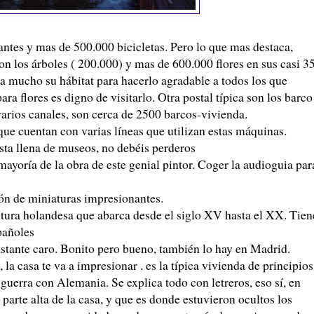
ntes y mas de 500.000 bicicletas. Pero lo que mas destaca,
n los árboles ( 200.000) y mas de 600.000 flores en sus casi 3
a mucho su hábitat para hacerlo agradable a todos los que
ara flores es digno de visitarlo. Otra postal típica son los barco
varios canales, son cerca de 2500 barcos-vivienda.
 que cuentan con varias líneas que utilizan estas máquinas.
ta llena de museos, no debéis perderos
yoría de la obra de este genial pintor. Coger la audioguia par
ón de miniaturas impresionantes.
tura holandesa que abarca desde el siglo XV hasta el XX. Tien
pañoles
tante caro. Bonito pero bueno, también lo hay en Madrid.
, la casa te va a impresionar . es la típica vivienda de principios
uerra con Alemania. Se explica todo con letreros, eso sí, en
a parte alta de la casa, y que es donde estuvieron ocultos los