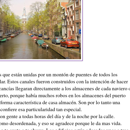
s que están unidas por un montón de puentes de todos los
ar. Estos canales fueron construidos con la intención de hacer
cancías llegaran directamente a los almacenes de cada naviero 
uerto, porque había muchos robos en los almacenes del puerto
a forma característica de casa almacén. Son por lo tanto una
confiere esa particularidad tan especial.
 gente a todas horas del día y de la noche por la calle.
como desordenada, y eso se agradece porque le da mas vida.
 o te gusta o te aburre. Los edificios están adosados unos a tros