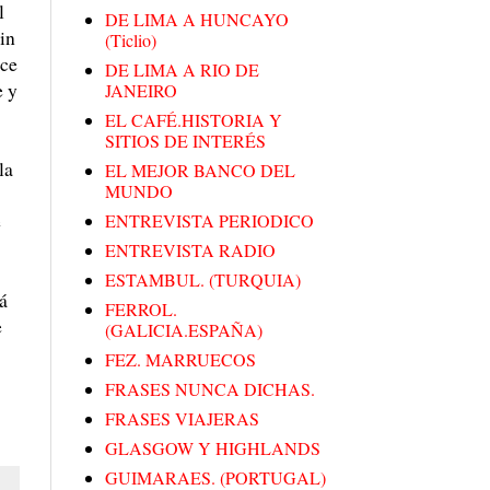
l
DE LIMA A HUNCAYO
sin
(Ticlio)
ace
DE LIMA A RIO DE
e y
JANEIRO
EL CAFÉ.HISTORIA Y
SITIOS DE INTERÉS
la
EL MEJOR BANCO DEL
MUNDO
e
ENTREVISTA PERIODICO
ENTREVISTA RADIO
ESTAMBUL. (TURQUIA)
á
FERROL.
e
(GALICIA.ESPAÑA)
FEZ. MARRUECOS
FRASES NUNCA DICHAS.
FRASES VIAJERAS
GLASGOW Y HIGHLANDS
GUIMARAES. (PORTUGAL)