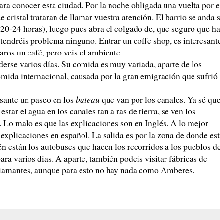
ra conocer esta ciudad. Por la noche obligada una vuelta por e
e cristal trataran de llamar vuestra atención. El barrio se anda 
20-24 horas), luego pues abra el colgado de, que seguro que h
endréis problema ninguno. Entrar un coffe shop, es interesant
aros un café, pero veis el ambiente.
derse varios días. Su comida es muy variada, aparte de los
mida internacional, causada por la gran emigración que sufrió 
esante un paseo en los
bateau
que van por los canales. Ya sé qu
estar el agua en los canales tan a ras de tierra, se ven los
 Lo malo es que las explicaciones son en Inglés. A lo mejor
 explicaciones en español. La salida es por la zona de donde est
ién están los autobuses que hacen los recorridos a los pueblos d
ara varios dias. A aparte, también podeis visitar fábricas de
 diamantes, aunque para esto no hay nada como Amberes.