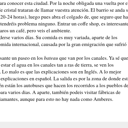
ra conocer esta ciudad. Por la noche obligada una vuelta por e
e cristal trataran de llamar vuestra atención. El barrio se anda 
20-24 horas), luego pues abra el colgado de, que seguro que h
endréis problema ninguno. Entrar un coffe shop, es interesant
aros un café, pero veis el ambiente.
derse varios días. Su comida es muy variada, aparte de los
mida internacional, causada por la gran emigración que sufrió 
esante un paseo en los
bateau
que van por los canales. Ya sé qu
estar el agua en los canales tan a ras de tierra, se ven los
 Lo malo es que las explicaciones son en Inglés. A lo mejor
 explicaciones en español. La salida es por la zona de donde est
ién están los autobuses que hacen los recorridos a los pueblos d
ara varios dias. A aparte, también podeis visitar fábricas de
 diamantes, aunque para esto no hay nada como Amberes.