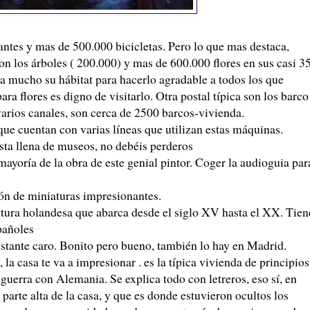
ntes y mas de 500.000 bicicletas. Pero lo que mas destaca,
n los árboles ( 200.000) y mas de 600.000 flores en sus casi 3
a mucho su hábitat para hacerlo agradable a todos los que
ara flores es digno de visitarlo. Otra postal típica son los barco
varios canales, son cerca de 2500 barcos-vivienda.
 que cuentan con varias líneas que utilizan estas máquinas.
ta llena de museos, no debéis perderos
yoría de la obra de este genial pintor. Coger la audioguia par
ón de miniaturas impresionantes.
tura holandesa que abarca desde el siglo XV hasta el XX. Tien
pañoles
tante caro. Bonito pero bueno, también lo hay en Madrid.
, la casa te va a impresionar . es la típica vivienda de principios
uerra con Alemania. Se explica todo con letreros, eso sí, en
a parte alta de la casa, y que es donde estuvieron ocultos los