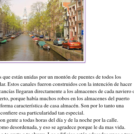
s que están unidas por un montón de puentes de todos los
ar. Estos canales fueron construidos con la intención de hacer
cancías llegaran directamente a los almacenes de cada naviero 
uerto, porque había muchos robos en los almacenes del puerto
a forma característica de casa almacén. Son por lo tanto una
confiere esa particularidad tan especial.
 gente a todas horas del día y de la noche por la calle.
como desordenada, y eso se agradece porque le da mas vida.
 o te gusta o te aburre. Los edificios están adosados unos a tros