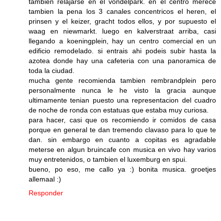
tambien relajarse en el vondelpark. en el centro merece
tambien la pena los 3 canales concentricos el heren, el
prinsen y el keizer, gracht todos ellos, y por supuesto el
waag en niewmarkt. luego en kalverstraat arriba, casi
llegando a koeningplein, hay un centro comercial en un
edificio remodelado. si entrais ahi podeis subir hasta la
azotea donde hay una cafeteria con una panoramica de
toda la ciudad.
mucha gente recomienda tambien rembrandplein pero
personalmente nunca le he visto la gracia aunque
ultimamente tenian puesto una representacion del cuadro
de noche de ronda con estatuas que estaba muy curiosa.
para hacer, casi que os recomiendo ir comidos de casa
porque en general te dan tremendo clavaso para lo que te
dan. sin embargo en cuanto a copitas es agradable
meterse en algun bruincafe con musica en vivo hay varios
muy entretenidos, o tambien el luxemburg en spui.
bueno, po eso, me callo ya :) bonita musica. groetjes
allemaal :)
Responder