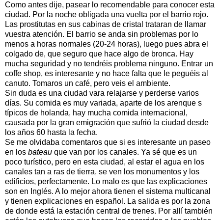
Como antes dije, pasear lo recomendable para conocer esta
ciudad. Por la noche obligada una vuelta por el barrio rojo.
Las prostitutas en sus cabinas de cristal trataran de llamar
vuestra atención. El barrio se anda sin problemas por lo
menos a horas normales (20-24 horas), luego pues abra el
colgado de, que seguro que hace algo de bronca. Hay
mucha seguridad y no tendréis problema ninguno. Entrar un
coffe shop, es interesante y no hace falta que le peguéis al
canuto. Tomaros un café, pero veis el ambiente.
Sin duda es una ciudad vara relajarse y perderse varios
días. Su comida es muy variada, aparte de los arenque s
típicos de holanda, hay mucha comida internacional,
causada por la gran emigración que sufrió la ciudad desde
los años 60 hasta la fecha.
Se me olvidaba comentaros que si es interesante un paseo
en los
bateau
que van por los canales. Ya sé que es un
poco turístico, pero en esta ciudad, al estar el agua en los
canales tan a ras de tierra, se ven los monumentos y los
edificios, perfectamente. Lo malo es que las explicaciones
son en Inglés. A lo mejor ahora tienen el sistema multicanal
y tienen explicaciones en español. La salida es por la zona
de donde está la estación central de trenes. Por allí también