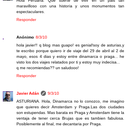
Hola Peruana. Que suerte de vivir en un pais tan
maravilloso con una historia y unos monumentos tan
espectaculares.
Responder
Anónimo
8/3/10
hola javier!! q blog mas guapo! es genial!soy de asturias,y
te escribo porque quiero ir de viaje del 29 de abril al 2 de
mayo, esos 4 dias y estoy entre dinamarca o praga... he
visto los dos viajes relatados por ti y estoy muy indecisa...
q me recomiendas?? un saludooo!
Responder
Javier Adán
9/3/10
ASTURIANA. Hola, Dinamarca no lo conozco, me imagino
que quieres decir Amsterdam y Praga.Las dos ciudades
son estupendas. Mas barata es Praga y Amsterdam tiene la
ventaja de tener cerca Brujas que es tambien fabulosa.
Posiblemente al final, me decantaria por Praga.