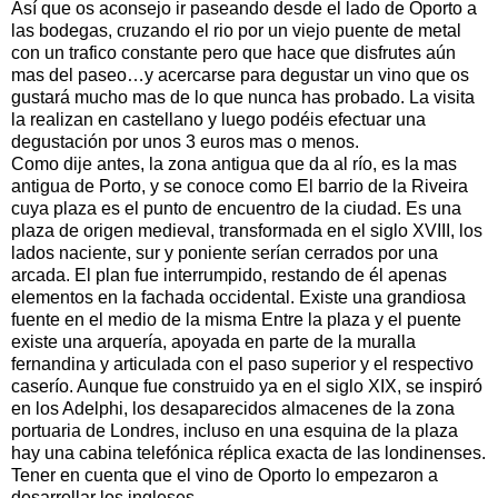
Así que os aconsejo ir paseando desde el lado de Oporto a
las bodegas, cruzando el rio por un viejo puente de metal
con un trafico constante pero que hace que disfrutes aún
mas del paseo…y acercarse para degustar un vino que os
gustará mucho mas de lo que nunca has probado. La visita
la realizan en castellano y luego podéis efectuar una
degustación por unos 3 euros mas o menos.
Como dije antes, la zona antigua que da al río, es la mas
antigua de Porto, y se conoce como El barrio de la Riveira
cuya plaza es el punto de encuentro de la ciudad. Es una
plaza de origen medieval, transformada en el siglo XVIII, los
lados naciente, sur y poniente serían cerrados por una
arcada. El plan fue interrumpido, restando de él apenas
elementos en la fachada occidental. Existe una grandiosa
fuente en el medio de la misma Entre la plaza y el puente
existe una arquería, apoyada en parte de la muralla
fernandina y articulada con el paso superior y el respectivo
caserío. Aunque fue construido ya en el siglo XIX, se inspiró
en los Adelphi, los desaparecidos almacenes de la zona
portuaria de Londres, incluso en una esquina de la plaza
hay una cabina telefónica réplica exacta de las londinenses.
Tener en cuenta que el vino de Oporto lo empezaron a
desarrollar los ingleses.