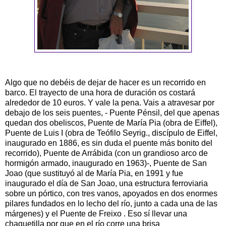
Algo que no debéis de dejar de hacer es un recorrido en
barco. El trayecto de una hora de duración os costará
alrededor de 10 euros. Y vale la pena. Vais a atravesar por
debajo de los seis puentes, - Puente Pénsil, del que apenas
quedan dos obeliscos, Puente de María Pia (obra de Eiffel),
Puente de Luis I (obra de Teófilo Seyrig., discípulo de Eiffel,
inaugurado en 1886, es sin duda el puente más bonito del
recorrido), Puente de Arrábida (con un grandioso arco de
hormigón armado, inaugurado en 1963)-, Puente de San
Joao (que sustituyó al de María Pia, en 1991 y fue
inaugurado el día de San Joao, una estructura ferroviaria
sobre un pórtico, con tres vanos, apoyados en dos enormes
pilares fundados en lo lecho del río, junto a cada una de las
márgenes) y el Puente de Freixo . Eso sí llevar una
chaquetilla por que en el río corre una brisa