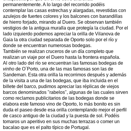
permanentemente. A lo largo del recorrido podéis
contemplar las casas estrechas y alargadas, revestidas con
azulejos de fuertes colores y los balcones con barandillas
de hierro forjado, mirando al Duero. Se observan también
vestigios de la antigua muralla que protegía la ciudad. Por el
lado izquierdo podemos apreciar la orilla de Vilanova de
Gaia la otra ciudad separada de Oporto solo por el río y
donde se encuentran numerosas bodegas.
También se realizan cruceros de un día completo que
realizan un viaje por el Duero hasta la frontera española.
Al otro lado del río se encuentran las famosas bodegas de
vinho
de O´Porto, una de las mas famosas son las de
Sandeman. Esta otra orilla la recorrimos después y además
de la visita a una de las bodegas, que iba incluida en el
billete del barco, pudimos apreciar las réplicas de viejos
barcos denominados "rabelos", algunas de las cuales sirven
como reclamos publicitarios de las bodegas donde se
elabora este famoso vino de Oporto, lo más bonito es sin
duda el paseo desde esa orilla contemplando mejor el perfil
de casco antiguo de la ciudad y la puesta de sol. Podéis
tomaros un aperitivo en sus muchas terrazas o comer un
bacalao que es el palto típico de Portugal.