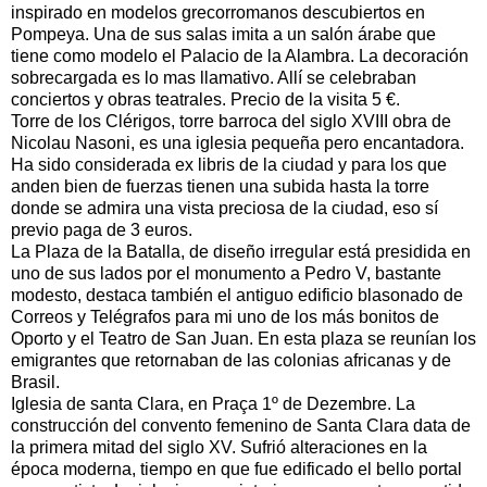
inspirado en modelos grecorromanos descubiertos en
Pompeya. Una de sus salas imita a un salón árabe que
tiene como modelo el Palacio de la Alambra. La decoración
sobrecargada es lo mas llamativo. Allí se celebraban
conciertos y obras teatrales. Precio de la visita 5 €.
Torre de los Clérigos, torre barroca del siglo XVIII obra de
Nicolau Nasoni, es una iglesia pequeña pero encantadora.
Ha sido considerada ex libris de la ciudad y para los que
anden bien de fuerzas tienen una subida hasta la torre
donde se admira una vista preciosa de la ciudad, eso sí
previo paga de 3 euros.
La Plaza de la Batalla, de diseño irregular está presidida en
uno de sus lados por el monumento a Pedro V, bastante
modesto, destaca también el antiguo edificio blasonado de
Correos y Telégrafos para mi uno de los más bonitos de
Oporto y el Teatro de San Juan. En esta plaza se reunían los
emigrantes que retornaban de las colonias africanas y de
Brasil.
Iglesia de santa Clara, en Praça 1º de Dezembre. La
construcción del convento femenino de Santa Clara data de
la primera mitad del siglo XV. Sufrió alteraciones en la
época moderna, tiempo en que fue edificado el bello portal