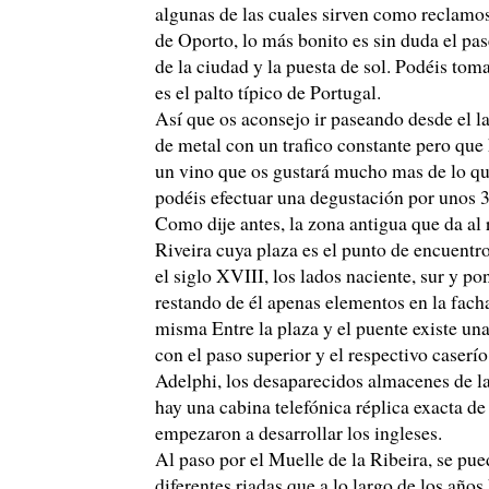
algunas de las cuales sirven como reclamos
de Oporto, lo más bonito es sin duda el pa
de la ciudad y la puesta de sol. Podéis to
es el palto típico de Portugal.
Así que os aconsejo ir paseando desde el l
de metal con un trafico constante pero qu
un vino que os gustará mucho mas de lo que
podéis efectuar una degustación por unos 
Como dije antes, la zona antigua que da al 
Riveira cuya plaza es el punto de encuentr
el siglo XVIII, los lados naciente, sur y p
restando de él apenas elementos en la fach
misma Entre la plaza y el puente existe una
con el paso superior y el respectivo caserí
Adelphi, los desaparecidos almacenes de la
hay una cabina telefónica réplica exacta de
empezaron a desarrollar los ingleses.
Al paso por el Muelle de la Ribeira, se pue
diferentes riadas que a lo largo de los años