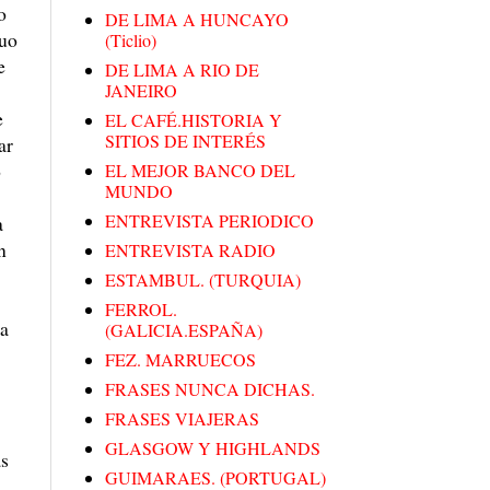
o
DE LIMA A HUNCAYO
guo
(Ticlio)
e
DE LIMA A RIO DE
JANEIRO
e
EL CAFÉ.HISTORIA Y
SITIOS DE INTERÉS
ar
o
EL MEJOR BANCO DEL
MUNDO
ENTREVISTA PERIODICO
a
n
ENTREVISTA RADIO
ESTAMBUL. (TURQUIA)
FERROL.
da
(GALICIA.ESPAÑA)
FEZ. MARRUECOS
FRASES NUNCA DICHAS.
FRASES VIAJERAS
GLASGOW Y HIGHLANDS
as
GUIMARAES. (PORTUGAL)