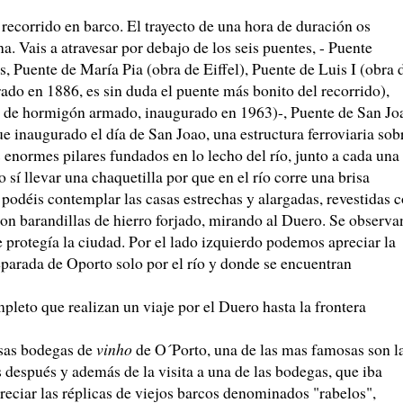
recorrido en barco. El trayecto de una hora de duración os
a. Vais a atravesar por debajo de los seis puentes, - Puente
, Puente de María Pia (obra de Eiffel), Puente de Luis I (obra 
urado en 1886, es sin duda el puente más bonito del recorrido),
o de hormigón armado, inaugurado en 1963)-, Puente de San Jo
ue inaugurado el día de San Joao, una estructura ferroviaria sob
 enormes pilares fundados en lo lecho del río, junto a cada una
 sí llevar una chaquetilla por que en el río corre una brisa
podéis contemplar las casas estrechas y alargadas, revestidas 
con barandillas de hierro forjado, mirando al Duero. Se observa
 protegía la ciudad. Por el lado izquierdo podemos apreciar la
eparada de Oporto solo por el río y donde se encuentran
pleto que realizan un viaje por el Duero hasta la frontera
osas bodegas de
vinho
de O´Porto, una de las mas famosas son l
 después y además de la visita a una de las bodegas, que iba
preciar las réplicas de viejos barcos denominados "rabelos",