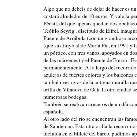
Algo que no debéis de dejar de hacer es un 
costará alrededor de 10 euros. Y vale la pen
Pénsil, del que apenas quedan dos obeliscos
Teófilo Seyrig., discípulo de Eiffel, inaug
Puente de Arrábida (con un grandioso arc
(que sustituyó al de María Pia, en 1991 y f
un pórtico, con tres vanos, apoyados en dos
de las márgenes) y el Puente de Freixo . Eso
permanentemente. A lo largo del recorrido 
azulejos de fuertes colores y los balcones 
también vestigios de la antigua muralla que
orilla de Vilanova de Gaia la otra ciudad s
numerosas bodegas.
También se realizan cruceros de un día com
española.
Al otro lado del río se encuentran las fam
de Sandeman. Esta otra orilla la recorrimos
incluida en el billete del barco, pudimos a