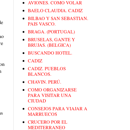
AVIONES. COMO VOLAR
BAELO CLAUDIA. CADIZ
BILBAO Y SAN SEBASTIAN.
de
PAIS VASCO.
BRAGA. (PORTUGAL)
ao
BRUSELAS, GANTE Y
re
BRUJAS. (BELGICA)
BUSCANDO HOTEL.
CADIZ
con
CADIZ. PUEBLOS
n
BLANCOS.
CHAVIN. PERÚ.
COMO ORGANIZARSE
PARA VISITAR UNA
CIUDAD
CONSEJOS PARA VIAJAR A
as
MARRUECOS
CRUCERO POR EL
MEDITERRANEO