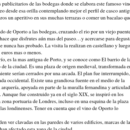
 publicitarios de las bodegas donde se elabora este famoso vin
seo desde esa orilla contemplando mejor el perfil de casco anti
maros un aperitivo en sus muchas terrazas o comer un bacalao qu
ado de Oporto a las bodegas, cruzando el rio por un viejo puent
e hace que disfrutes aún mas del paseo…y acercarse para degust
 nunca has probado. La visita la realizan en castellano y lueg
3 euros mas o menos.
río, es la mas antigua de Porto, y se conoce como El barrio de l
o de la ciudad. Es una plaza de origen medieval, transformada e
oniente serían cerrados por una arcada. El plan fue interrumpido,
ada occidental. Existe una grandiosa fuente en el medio de la
 arquería, apoyada en parte de la muralla fernandina y articula
o. Aunque fue construido ya en el siglo XIX, se inspiró en los
 zona portuaria de Londres, incluso en una esquina de la plaza
 las londinenses. Tener en cuenta que el vino de Oporto lo
den ver clavadas en las paredes de varios edificios, marcas de l
 han afectado esta zona de la ciudad.