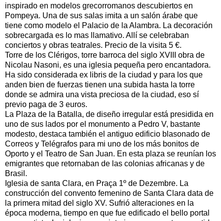
inspirado en modelos grecorromanos descubiertos en
Pompeya. Una de sus salas imita a un salón árabe que
tiene como modelo el Palacio de la Alambra. La decoración
sobrecargada es lo mas llamativo. Allí se celebraban
conciertos y obras teatrales. Precio de la visita 5 €.
Torre de los Clérigos, torre barroca del siglo XVIII obra de
Nicolau Nasoni, es una iglesia pequeña pero encantadora.
Ha sido considerada ex libris de la ciudad y para los que
anden bien de fuerzas tienen una subida hasta la torre
donde se admira una vista preciosa de la ciudad, eso sí
previo paga de 3 euros.
La Plaza de la Batalla, de diseño irregular está presidida en
uno de sus lados por el monumento a Pedro V, bastante
modesto, destaca también el antiguo edificio blasonado de
Correos y Telégrafos para mi uno de los más bonitos de
Oporto y el Teatro de San Juan. En esta plaza se reunían los
emigrantes que retornaban de las colonias africanas y de
Brasil.
Iglesia de santa Clara, en Praça 1º de Dezembre. La
construcción del convento femenino de Santa Clara data de
la primera mitad del siglo XV. Sufrió alteraciones en la
época moderna, tiempo en que fue edificado el bello portal