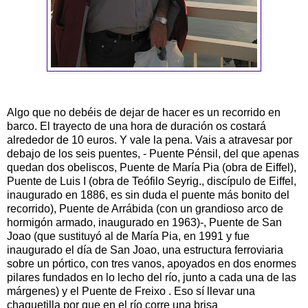
Algo que no debéis de dejar de hacer es un recorrido en
barco. El trayecto de una hora de duración os costará
alrededor de 10 euros. Y vale la pena. Vais a atravesar por
debajo de los seis puentes, - Puente Pénsil, del que apenas
quedan dos obeliscos, Puente de María Pia (obra de Eiffel),
Puente de Luis I (obra de Teófilo Seyrig., discípulo de Eiffel,
inaugurado en 1886, es sin duda el puente más bonito del
recorrido), Puente de Arrábida (con un grandioso arco de
hormigón armado, inaugurado en 1963)-, Puente de San
Joao (que sustituyó al de María Pia, en 1991 y fue
inaugurado el día de San Joao, una estructura ferroviaria
sobre un pórtico, con tres vanos, apoyados en dos enormes
pilares fundados en lo lecho del río, junto a cada una de las
márgenes) y el Puente de Freixo . Eso sí llevar una
chaquetilla por que en el río corre una brisa