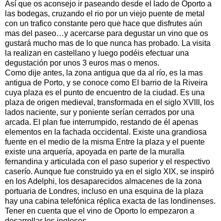
Así que os aconsejo ir paseando desde el lado de Oporto a
las bodegas, cruzando el rio por un viejo puente de metal
con un trafico constante pero que hace que disfrutes aún
mas del paseo…y acercarse para degustar un vino que os
gustará mucho mas de lo que nunca has probado. La visita
la realizan en castellano y luego podéis efectuar una
degustación por unos 3 euros mas o menos.
Como dije antes, la zona antigua que da al río, es la mas
antigua de Porto, y se conoce como El barrio de la Riveira
cuya plaza es el punto de encuentro de la ciudad. Es una
plaza de origen medieval, transformada en el siglo XVIII, los
lados naciente, sur y poniente serían cerrados por una
arcada. El plan fue interrumpido, restando de él apenas
elementos en la fachada occidental. Existe una grandiosa
fuente en el medio de la misma Entre la plaza y el puente
existe una arquería, apoyada en parte de la muralla
fernandina y articulada con el paso superior y el respectivo
caserío. Aunque fue construido ya en el siglo XIX, se inspiró
en los Adelphi, los desaparecidos almacenes de la zona
portuaria de Londres, incluso en una esquina de la plaza
hay una cabina telefónica réplica exacta de las londinenses.
Tener en cuenta que el vino de Oporto lo empezaron a
desarrollar los ingleses.