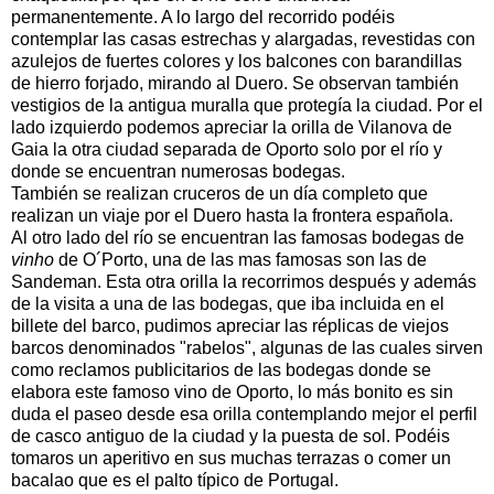
permanentemente. A lo largo del recorrido podéis
contemplar las casas estrechas y alargadas, revestidas con
azulejos de fuertes colores y los balcones con barandillas
de hierro forjado, mirando al Duero. Se observan también
vestigios de la antigua muralla que protegía la ciudad. Por el
lado izquierdo podemos apreciar la orilla de Vilanova de
Gaia la otra ciudad separada de Oporto solo por el río y
donde se encuentran numerosas bodegas.
También se realizan cruceros de un día completo que
realizan un viaje por el Duero hasta la frontera española.
Al otro lado del río se encuentran las famosas bodegas de
vinho
de O´Porto, una de las mas famosas son las de
Sandeman. Esta otra orilla la recorrimos después y además
de la visita a una de las bodegas, que iba incluida en el
billete del barco, pudimos apreciar las réplicas de viejos
barcos denominados "rabelos", algunas de las cuales sirven
como reclamos publicitarios de las bodegas donde se
elabora este famoso vino de Oporto, lo más bonito es sin
duda el paseo desde esa orilla contemplando mejor el perfil
de casco antiguo de la ciudad y la puesta de sol. Podéis
tomaros un aperitivo en sus muchas terrazas o comer un
bacalao que es el palto típico de Portugal.