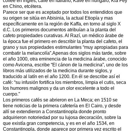
coffee en inglés, caffe en italiano, Kave en húngaro, Kia Fey
en Chino, etcétera.
Parece ser que es aceptado por todos los entendidos que
su origen se sitúa en Abisinia, la actual Etiopía y mas
específicamente en la región de Kaffa, en torno al siglo X
d.C. Los primeros documentos atribuían a la planta del
cafeto propiedades curativas. Al Razí, un médico árabe de
la época fue el primero en describir la planta del cafeto, el
grano y sus propiedades estimulantes “muy apropiadas para
combatir la melancolía”.Apenas dos siglos más tarde, sobre
el año 1000, otra eminencia de la medicina árabe, conocido
como Avicena, escribe “El cánon de la medicina”, uno de los
libros más utilizados de la medicina durante siglos, y
traducido al latín en el año 1200. En él se describe así el
café: “su infusión fortifica los miembros, limpia el cutis, seca
los humores malignos y da un olor excelente a todo el
cuerpo.”
Los primeros cafés se abrieron en La Meca; en 1510 se
tiene noticias de la primera cafetería en El Cairo, y desde
allí se extendieron a Constantinopla donde pronto
adquirieron notoriedad por su lujosa decoración, sobre la
que existía gran competencia, y es en el año 1534, en
Constantinopla, donde aparece por primera vez escrito el