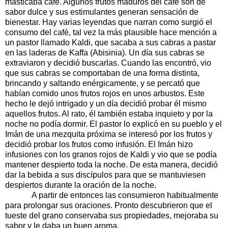
masticaba café. Algunos frutos maduros del café son de
sabor dulce y sus estimulantes generan sensación de
bienestar. Hay varias leyendas que narran como surgió el
consumo del café, tal vez la más plausible hace mención a
un pastor llamado Kaldi, que sacaba a sus cabras a pastar
en las laderas de Kaffa (Abisinia). Un día sus cabras se
extraviaron y decidió buscarlas. Cuando las encontró, vio
que sus cabras se comportaban de una forma distinta,
brincando y saltando enérgicamente, y se percató que
habían comido unos frutos rojos en unos arbustos. Este
hecho le dejó intrigado y un día decidió probar él mismo
aquellos frutos. Al rato, él también estaba inquieto y por la
noche no podía dormir. El pastor lo explicó en su pueblo y el
Imán de una mezquita próxima se interesó por los frutos y
decidió probar los frutos como infusión. El Imán hizo
infusiones con los granos rojos de Kaldi y vio que se podía
mantener despierto toda la noche. De esta manera, decidió
dar la bebida a sus discípulos para que se mantuviesen
despiertos durante la oración de la noche.
A partir de entonces las consumieron habitualmente
para prolongar sus oraciones. Pronto descubrieron que el
tueste del grano conservaba sus propiedades, mejoraba su
sabor y le daba un buen aroma.