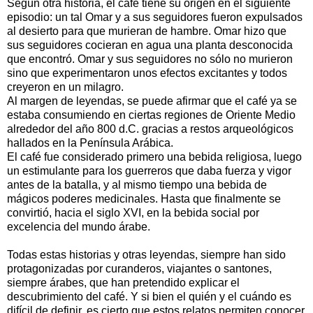
Según otra historia, el café tiene su origen en el siguiente
episodio: un tal Omar y a sus seguidores fueron expulsados
al desierto para que murieran de hambre. Omar hizo que
sus seguidores cocieran en agua una planta desconocida
que encontró. Omar y sus seguidores no sólo no murieron
sino que experimentaron unos efectos excitantes y todos
creyeron en un milagro.
Al margen de leyendas, se puede afirmar que el café ya se
estaba consumiendo en ciertas regiones de Oriente Medio
alrededor del año 800 d.C. gracias a restos arqueológicos
hallados en la Península Arábica.
El café fue considerado primero una bebida religiosa, luego
un estimulante para los guerreros que daba fuerza y vigor
antes de la batalla, y al mismo tiempo una bebida de
mágicos poderes medicinales. Hasta que finalmente se
convirtió, hacia el siglo XVI, en la bebida social por
excelencia del mundo árabe.
Todas estas historias y otras leyendas, siempre han sido
protagonizadas por curanderos, viajantes o santones,
siempre árabes, que han pretendido explicar el
descubrimiento del café. Y si bien el quién y el cuándo es
difícil de definir, es cierto que estos relatos permiten conocer