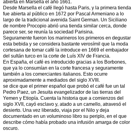
abierta en Marsella el año 1661.
Desde Marsella el café llegó hasta Paris, y la primera tienda
fue abierta al público en 1672 por Pascal Armeniano a lo
largo de la tradicional avenida Saint German. Un Siciliano
de nombre Procopio abrió una tienda similar cerca, donde
parece ser, se reunía la sociedad Parisina.
Seguramente fueron los marineros los primeros en degustar
esta bebida y se considera bastante verosímil que la moda
cortesana de tomar café la introduce en 1669 el embajador
del sultán turco en la corte de Luís XIV de Francia.
En España, el café es introducido gracias a los Borbones,
que ya lo consumían en la corte francesa y seguramente
también a los comerciantes italianos. Esto ocurre
aproximadamente a mediados del siglo XVIII.
se dice que el primer español que probó el café fue un tal
Pedro Paez, un Jesuita evangelizador de las tierras del
Yemen y Etiopía. Cuenta la historia que a comienzos del
siglo XVII, cayó esclavo y, atado a un camello, atravesó el
desierto. Una vez liberado, viaja por el Nilo y deja
documentado en un voluminoso libro su periplo, en el que
describe cómo había probado una infusión amarga de color
oscuro.