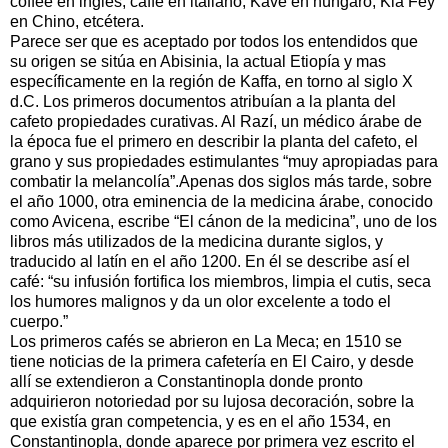
coffee en inglés, caffe en italiano, Kave en húngaro, Kia Fey
en Chino, etcétera.
Parece ser que es aceptado por todos los entendidos que
su origen se sitúa en Abisinia, la actual Etiopía y mas
específicamente en la región de Kaffa, en torno al siglo X
d.C. Los primeros documentos atribuían a la planta del
cafeto propiedades curativas. Al Razí, un médico árabe de
la época fue el primero en describir la planta del cafeto, el
grano y sus propiedades estimulantes “muy apropiadas para
combatir la melancolía”.Apenas dos siglos más tarde, sobre
el año 1000, otra eminencia de la medicina árabe, conocido
como Avicena, escribe “El cánon de la medicina”, uno de los
libros más utilizados de la medicina durante siglos, y
traducido al latín en el año 1200. En él se describe así el
café: “su infusión fortifica los miembros, limpia el cutis, seca
los humores malignos y da un olor excelente a todo el
cuerpo.”
Los primeros cafés se abrieron en La Meca; en 1510 se
tiene noticias de la primera cafetería en El Cairo, y desde
allí se extendieron a Constantinopla donde pronto
adquirieron notoriedad por su lujosa decoración, sobre la
que existía gran competencia, y es en el año 1534, en
Constantinopla, donde aparece por primera vez escrito el