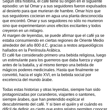
Según otra historia, el café tiene su origen en el siguiente
episodio: un tal Omar y a sus seguidores fueron expulsados
al desierto para que murieran de hambre. Omar hizo que
sus seguidores cocieran en agua una planta desconocida
que encontró. Omar y sus seguidores no sólo no murieron
sino que experimentaron unos efectos excitantes y todos
creyeron en un milagro.
Al margen de leyendas, se puede afirmar que el café ya se
estaba consumiendo en ciertas regiones de Oriente Medio
alrededor del año 800 d.C. gracias a restos arqueológicos
hallados en la Península Arábica.
El café fue considerado primero una bebida religiosa, luego
un estimulante para los guerreros que daba fuerza y vigor
antes de la batalla, y al mismo tiempo una bebida de
mágicos poderes medicinales. Hasta que finalmente se
convirtió, hacia el siglo XVI, en la bebida social por
excelencia del mundo árabe.
Todas estas historias y otras leyendas, siempre han sido
protagonizadas por curanderos, viajantes o santones,
siempre árabes, que han pretendido explicar el
descubrimiento del café. Y si bien el quién y el cuándo es
difícil de definir, es cierto que estos relatos permiten conocer