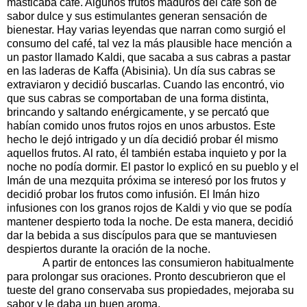
masticaba café. Algunos frutos maduros del café son de
sabor dulce y sus estimulantes generan sensación de
bienestar. Hay varias leyendas que narran como surgió el
consumo del café, tal vez la más plausible hace mención a
un pastor llamado Kaldi, que sacaba a sus cabras a pastar
en las laderas de Kaffa (Abisinia). Un día sus cabras se
extraviaron y decidió buscarlas. Cuando las encontró, vio
que sus cabras se comportaban de una forma distinta,
brincando y saltando enérgicamente, y se percató que
habían comido unos frutos rojos en unos arbustos. Este
hecho le dejó intrigado y un día decidió probar él mismo
aquellos frutos. Al rato, él también estaba inquieto y por la
noche no podía dormir. El pastor lo explicó en su pueblo y el
Imán de una mezquita próxima se interesó por los frutos y
decidió probar los frutos como infusión. El Imán hizo
infusiones con los granos rojos de Kaldi y vio que se podía
mantener despierto toda la noche. De esta manera, decidió
dar la bebida a sus discípulos para que se mantuviesen
despiertos durante la oración de la noche.
A partir de entonces las consumieron habitualmente
para prolongar sus oraciones. Pronto descubrieron que el
tueste del grano conservaba sus propiedades, mejoraba su
sabor y le daba un buen aroma.