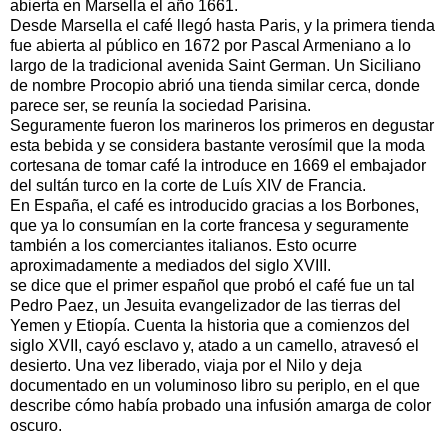
abierta en Marsella el año 1661.
Desde Marsella el café llegó hasta Paris, y la primera tienda
fue abierta al público en 1672 por Pascal Armeniano a lo
largo de la tradicional avenida Saint German. Un Siciliano
de nombre Procopio abrió una tienda similar cerca, donde
parece ser, se reunía la sociedad Parisina.
Seguramente fueron los marineros los primeros en degustar
esta bebida y se considera bastante verosímil que la moda
cortesana de tomar café la introduce en 1669 el embajador
del sultán turco en la corte de Luís XIV de Francia.
En España, el café es introducido gracias a los Borbones,
que ya lo consumían en la corte francesa y seguramente
también a los comerciantes italianos. Esto ocurre
aproximadamente a mediados del siglo XVIII.
se dice que el primer español que probó el café fue un tal
Pedro Paez, un Jesuita evangelizador de las tierras del
Yemen y Etiopía. Cuenta la historia que a comienzos del
siglo XVII, cayó esclavo y, atado a un camello, atravesó el
desierto. Una vez liberado, viaja por el Nilo y deja
documentado en un voluminoso libro su periplo, en el que
describe cómo había probado una infusión amarga de color
oscuro.