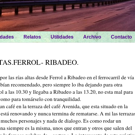
idades
Relatos
Utilidades
Archivo
Contacto
TAS.FERROL- RIBADEO.
r las rías altas desde Ferrol a Ribadeo en el ferrocarril de vía
ían recomendado, pero siempre lo iba dejando para otra
rol a las 10.30 y llegaba a Ribadeo a las 13.20, no esta mal para
como para tomárselo con tranquilidad.
 café en la terraza del café Avenida, que esta situado en la
está renovando y nunca termina de rematarse. A mi las terraza
 muchos personajes y nada de dialogo. Es como rodar un
ena siempre es la misma, unos que entran y otros que salen del
la famosa palabra de ...corten ¡. Lo interesante de esta práctic