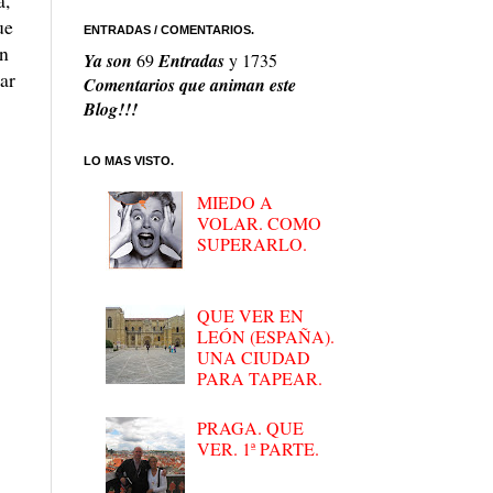
ue
ENTRADAS / COMENTARIOS.
en
Ya son
69
Entradas
y
1735
ar
Comentarios que animan este
Blog!!!
LO MAS VISTO.
MIEDO A
VOLAR. COMO
SUPERARLO.
QUE VER EN
LEÓN (ESPAÑA).
UNA CIUDAD
PARA TAPEAR.
PRAGA. QUE
VER. 1ª PARTE.