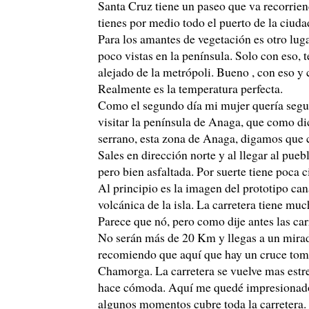
Santa Cruz tiene un paseo que va recorriend
tienes por medio todo el puerto de la ciudad
Para los amantes de vegetación es otro lug
poco vistas en la península. Solo con eso, 
alejado de la metrópoli. Bueno , con eso y 
Realmente es la temperatura perfecta.
Como el segundo día mi mujer quería seguir
visitar la península de Anaga, que como dic
serrano, esta zona de Anaga, digamos que c
Sales en dirección norte y al llegar al pueb
pero bien asfaltada. Por suerte tiene poca 
Al principio es la imagen del prototipo can
volcánica de la isla. La carretera tiene muc
Parece que nó, pero como dije antes las c
No serán más de 20 Km y llegas a un mirado
recomiendo que aquí que hay un cruce toméi
Chamorga. La carretera se vuelve mas estr
hace cómoda. Aquí me quedé impresionado.
algunos momentos cubre toda la carretera. E