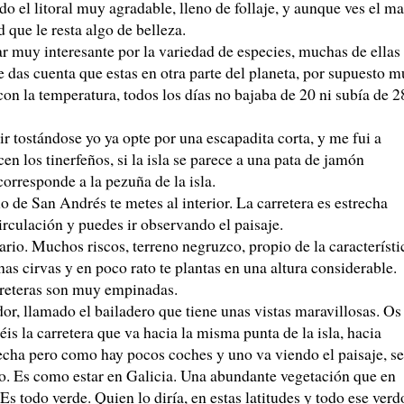
o el litoral muy agradable, lleno de follaje, y aunque ves el ma
 que le resta algo de belleza.
ar muy interesante por la variedad de especies, muchas de ellas
te das cuenta que estas en otra parte del planeta, por supuesto 
con la temperatura, todos los días no bajaba de 20 ni subía de 2
 tostándose yo ya opte por una escapadita corta, y me fui a
en los tinerfeños, si la isla se parece a una pata de jamón
orresponde a la pezuña de la isla.
lo de San Andrés te metes al interior. La carretera es estrecha
circulación y puedes ir observando el paisaje.
ario. Muchos riscos, terreno negruzco, propio de la característi
has cirvas y en poco rato te plantas en una altura considerable.
arreteras son muy empinadas.
r, llamado el bailadero que tiene unas vistas maravillosas. Os
s la carretera que va hacia la misma punta de la isla, hacia
echa pero como hay pocos coches y uno va viendo el paisaje, se
 Es como estar en Galicia. Una abundante vegetación que en
s todo verde. Quien lo diría, en estas latitudes y todo ese verd