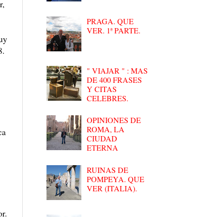
r,
PRAGA. QUE
VER. 1ª PARTE.
muy
8.
" VIAJAR " : MAS
DE 400 FRASES
Y CITAS
CELEBRES.
OPINIONES DE
ROMA, LA
ca
CIUDAD
ETERNA
RUINAS DE
POMPEYA. QUE
VER (ITALIA).
or.