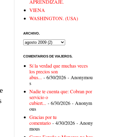
APRENDIZAJE.
VIENA
WASHINGTON. (USA)
ARCHIVO.
COMENTARIOS DE VIAJEROS.
Sí la verdad que muchas veces
los precios son
abus...
- 6/30/2026
- Anonymou
s
e
Nadie te cuenta que: Cobran por
servicio o
s
cubiert...
- 6/30/2026
- Anonym
ous
Gracias por tu
comentario
- 4/30/2026
- Anony
mous
Como España y Menorca no hay