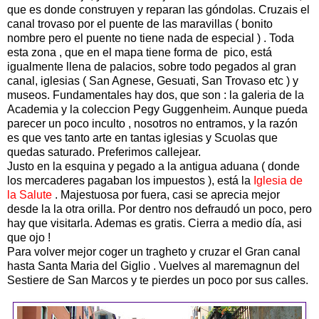
que es donde construyen y reparan las góndolas. Cruzais el
canal trovaso por el puente de las maravillas ( bonito
nombre pero el puente no tiene nada de especial ) . Toda
esta zona , que en el mapa tiene forma de pico, está
igualmente llena de palacios, sobre todo pegados al gran
canal, iglesias ( San Agnese, Gesuati, San Trovaso etc ) y
museos. Fundamentales hay dos, que son : la galeria de la
Academia y la coleccion Pegy Guggenheim. Aunque pueda
parecer un poco inculto , nosotros no entramos, y la razón
es que ves tanto arte en tantas iglesias y Scuolas que
quedas saturado. Preferimos callejear.
Justo en la esquina y pegado a la antigua aduana ( donde
los mercaderes pagaban los impuestos ), está la
Iglesia de
la Salute
. Majestuosa por fuera, casi se aprecia mejor
desde la la otra orilla. Por dentro nos defraudó un poco, pero
hay que visitarla. Ademas es gratis. Cierra a medio día, asi
que ojo !
Para volver mejor coger un tragheto y cruzar el Gran canal
hasta Santa Maria del Giglio . Vuelves al maremagnun del
Sestiere de San Marcos y te pierdes un poco por sus calles.