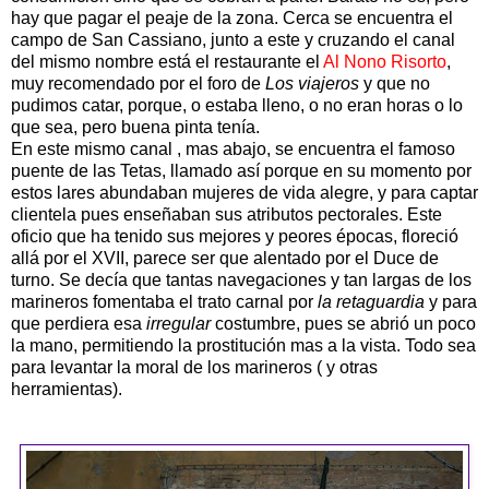
hay que pagar el peaje de la zona. Cerca se encuentra el
campo de San Cassiano, junto a este y cruzando el canal
del mismo nombre está el restaurante el
Al Nono Risorto
,
muy recomendado por el foro de
Los viajeros
y que no
pudimos catar, porque, o estaba lleno, o no eran horas o lo
que sea, pero buena pinta tenía.
En este mismo canal , mas abajo, se encuentra el famoso
puente de las Tetas, llamado así porque en su momento por
estos lares abundaban mujeres de vida alegre, y para captar
clientela pues enseñaban sus atributos pectorales. Este
oficio que ha tenido sus mejores y peores épocas, floreció
allá por el XVII, parece ser que alentado por el Duce de
turno. Se decía que tantas navegaciones y tan largas de los
marineros fomentaba el trato carnal por
la retaguardia
y para
que perdiera esa
irregular
costumbre, pues se abrió un poco
la mano, permitiendo la prostitución mas a la vista. Todo sea
para levantar la moral de los marineros ( y otras
herramientas).