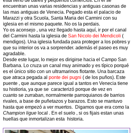
esta lleno de bares y pequeños comercios. En el se
encuentran unas varias residencias y antiguas casonas de
las mas antiguas de Venecia. Pegado esta el palacio de
Marazzi y otra Scuola, Santa Maria dei Carmini con su
iglesia en el mismo paquete. No os la perdais.
Yo os aconsejo , una vez llegado hasta aquí, ir por el canal
del Carmini hasta la iglesia de
San Nicolo dei Mendicoli
(
mendigos). Una iglesia fundada para proteger a los pobres y
que su interior os va a sorprender. además el paseo es muy
agradable.
Desde este lugar, lo mejor es dirigirse hacia el Campo San
Barbana. Lo cruza un canal muy animado y es típico porqué
es el único sitio con un ultramarinos flotante. Una barcaza
que atraca pegada al
ponte dei pugni
( de los puños). Este
puente , que aunque parece igual a tantos en Venecia tiene
su histioria, ya que se caracterizó porque de vez en
cuanto se zurraban, normalmente parroquianos de barrios
rivales, a base de puñetazos y barazos. Esto se mantuvo
hasta que empezó a ver muertos. Digamos que era como la
Champion ligue
local . En el suelo , si os fijais estan unas
huellas que inmortalizan esta historia.