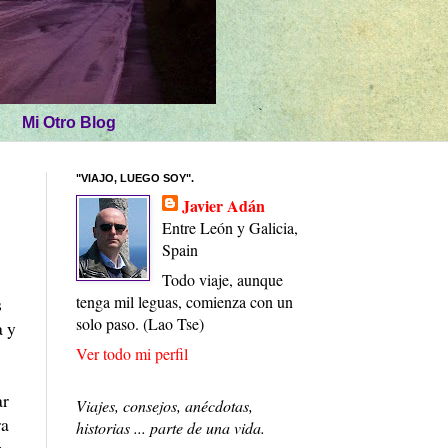
Mi Otro Blog
"VIAJO, LUEGO SOY".
Javier Adán
Entre León y Galicia,
Spain
Todo viaje, aunque
tenga mil leguas, comienza con un
s
solo paso. (Lao Tse)
a y
Ver todo mi perfil
ar
Viajes, consejos, anécdotas,
ra
historias ... parte de una vida.
z