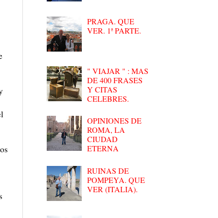
PRAGA. QUE
VER. 1ª PARTE.
e
" VIAJAR " : MAS
DE 400 FRASES
Y CITAS
y
CELEBRES.
l
OPINIONES DE
ROMA, LA
CIUDAD
los
ETERNA
RUINAS DE
POMPEYA. QUE
VER (ITALIA).
s