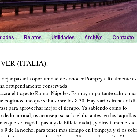
idades
Relatos
Utilidades
Archivo
Contacto
VER (ITALIA).
is dejar pasar la oportunidad de conocer Pompeya. Realmente es
mana estupendamente conservada.
sacra el trayecto Roma–Nápoles. Es muy importante salir o ma
e cogimos uno que salía sobre las 8.30. Hay varios trenes al dí
ras) para aprovechar mejor el tiempo. Ya sabiendo como lo
e lo normal, os aconsejo sacarlo el día antes, en las taquillas
as que se tragó la pasta y de billete nada) , y directamente sac
8 o 9 de la noche, para tener mas tiempo en Pompeya y si os sob
ete de tren creo recordar salía unos 30 euros ida-vuelta. Una ve