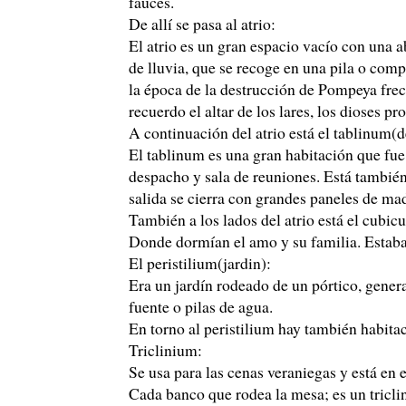
fauces.
De allí se pasa al atrio:
El atrio es un gran espacio vacío con una a
de lluvia, que se recoge en una pila o com
la época de la destrucción de Pompeya fre
recuerdo el altar de los lares, los dioses pro
A continuación del atrio está el tablinum(
El tablinum es una gran habitación que fue 
despacho y sala de reuniones. Está también 
salida se cierra con grandes paneles de mad
También a los lados del atrio está el cubi
Donde dormían el amo y su familia. Estab
El peristilium(jardin):
Era un jardín rodeado de un pórtico, gener
fuente o pilas de agua.
En torno al peristilium hay también habit
Triclinium:
Se usa para las cenas veraniegas y está en e
Cada banco que rodea la mesa; es un triclin