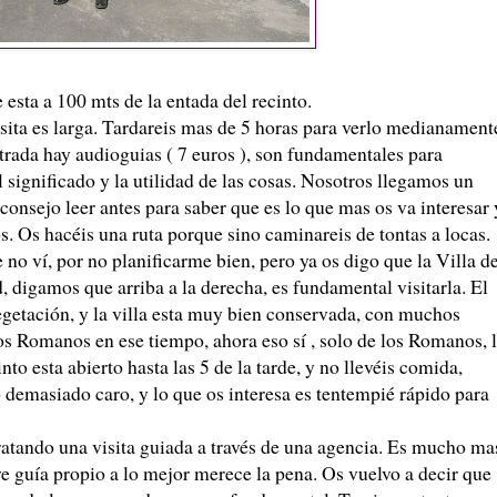
esta a 100 mts de la entada del recinto.
sita es larga. Tardareis mas de 5 horas para verlo medianament
trada hay audioguias ( 7 euros ), son fundamentales para
l significado y la utilidad de las cosas. Nosotros llegamos un
onsejo leer antes para saber que es lo que mas os va interesar 
s. Os hacéis una ruta porque sino caminareis de tontas a locas.
no ví, por no planificarme bien, pero ya os digo que la Villa de
d, digamos que arriba a la derecha, es fundamental visitarla. El
getación, y la villa esta muy bien conservada, con muchos
os Romanos en ese tiempo, ahora eso sí , solo de los Romanos, 
to esta abierto hasta las 5 de la tarde, y no llevéis comida,
 demasiado caro, y lo que os interesa es tentempié rápido para
atando una visita guiada a través de una agencia. Es mucho ma
uye guía propio a lo mejor merece la pena. Os vuelvo a decir que