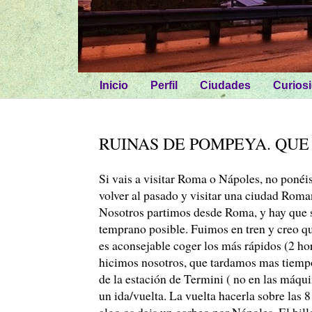
Inicio
Perfil
Ciudades
Curios
RUINAS DE POMPEYA. QUE 
Si vais a visitar Roma o Nápoles, no poné
volver al pasado y visitar una ciudad Ro
Nosotros partimos desde Roma, y hay que 
temprano posible. Fuimos en tren y creo qu
es aconsejable coger los más rápidos (2 ho
hicimos nosotros, que tardamos mas tiempo d
de la estación de Termini ( no en las máquin
un ida/vuelta. La vuelta hacerla sobre las 
algo os dais un garbeo por Nápoles. El bill