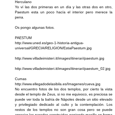
Herculano
Yo ví las dos primeras en un día y las otras dos en otro,
Paestum esta un poco hacía el interior pero merece la
pena.
Os pongo algunas fotos.
PAESTUM
http://www.uned.es/geo-1-historia-antigua-
universal/GRECIA/RELIGION/EstiaPaestum.jpg
http://www.villadeimisteri.it/images/itinerari/paestum.jpg
http://www.villadeimisteri.it/images/itinerari/paestum_02.jpg
Cumas
http://www.ellegadodelasibila.es/Imagenes/cueva.jpg
No encuentro fotos de los dos templos, por cierto la vista
desde el templo de Zeus, si no me equivoco, es preciosa se
puede ver toda la bahía de Nápoles desde un sitio elevado
y privilegiado dedicado al culto y la contemplación. Los
restos de los templos no son gran cosa pero se puede
apreciar las paredes construidas poniendo masilla en forma