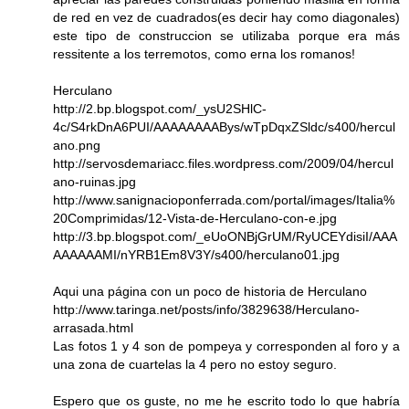
de red en vez de cuadrados(es decir hay como diagonales)
este tipo de construccion se utilizaba porque era más
ressitente a los terremotos, como erna los romanos!
Herculano
http://2.bp.blogspot.com/_ysU2SHlC-
4c/S4rkDnA6PUI/AAAAAAAABys/wTpDqxZSldc/s400/hercul
ano.png
http://servosdemariacc.files.wordpress.com/2009/04/hercul
ano-ruinas.jpg
http://www.sanignacioponferrada.com/portal/images/Italia%
20Comprimidas/12-Vista-de-Herculano-con-e.jpg
http://3.bp.blogspot.com/_eUoONBjGrUM/RyUCEYdisiI/AAA
AAAAAAMI/nYRB1Em8V3Y/s400/herculano01.jpg
Aqui una página con un poco de historia de Herculano
http://www.taringa.net/posts/info/3829638/Herculano-
arrasada.html
Las fotos 1 y 4 son de pompeya y corresponden al foro y a
una zona de cuartelas la 4 pero no estoy seguro.
Espero que os guste, no me he escrito todo lo que habría