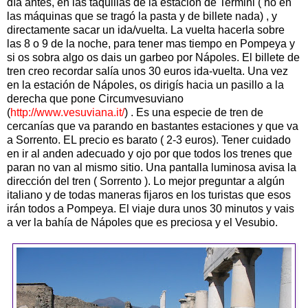
día antes, en las taquillas de la estación de Termini ( no en
las máquinas que se tragó la pasta y de billete nada) , y
directamente sacar un ida/vuelta. La vuelta hacerla sobre
las 8 o 9 de la noche, para tener mas tiempo en Pompeya y
si os sobra algo os dais un garbeo por Nápoles. El billete de
tren creo recordar salía unos 30 euros ida-vuelta. Una vez
en la estación de Nápoles, os dirigís hacia un pasillo a la
derecha que pone Circumvesuviano
(
http://www.vesuviana.it/
) . Es una especie de tren de
cercanías que va parando en bastantes estaciones y que va
a Sorrento. EL precio es barato ( 2-3 euros). Tener cuidado
en ir al anden adecuado y ojo por que todos los trenes que
paran no van al mismo sitio. Una pantalla luminosa avisa la
dirección del tren ( Sorrento ). Lo mejor preguntar a algún
italiano y de todas maneras fijaros en los turistas que esos
irán todos a Pompeya. El viaje dura unos 30 minutos y vais
a ver la bahía de Nápoles que es preciosa y el Vesubio.