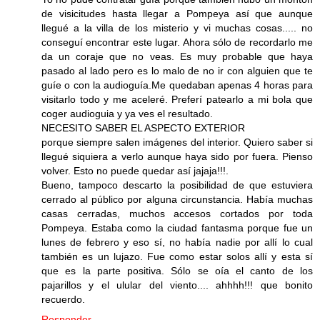
de visicitudes hasta llegar a Pompeya así que aunque
llegué a la villa de los misterio y vi muchas cosas..... no
conseguí encontrar este lugar. Ahora sólo de recordarlo me
da un coraje que no veas. Es muy probable que haya
pasado al lado pero es lo malo de no ir con alguien que te
guíe o con la audioguía.Me quedaban apenas 4 horas para
visitarlo todo y me aceleré. Preferí patearlo a mi bola que
coger audioguia y ya ves el resultado.
NECESITO SABER EL ASPECTO EXTERIOR
porque siempre salen imágenes del interior. Quiero saber si
llegué siquiera a verlo aunque haya sido por fuera. Pienso
volver. Esto no puede quedar así jajaja!!!.
Bueno, tampoco descarto la posibilidad de que estuviera
cerrado al público por alguna circunstancia. Había muchas
casas cerradas, muchos accesos cortados por toda
Pompeya. Estaba como la ciudad fantasma porque fue un
lunes de febrero y eso sí, no había nadie por allí lo cual
también es un lujazo. Fue como estar solos allí y esta sí
que es la parte positiva. Sólo se oía el canto de los
pajarillos y el ulular del viento.... ahhhh!!! que bonito
recuerdo.
Responder