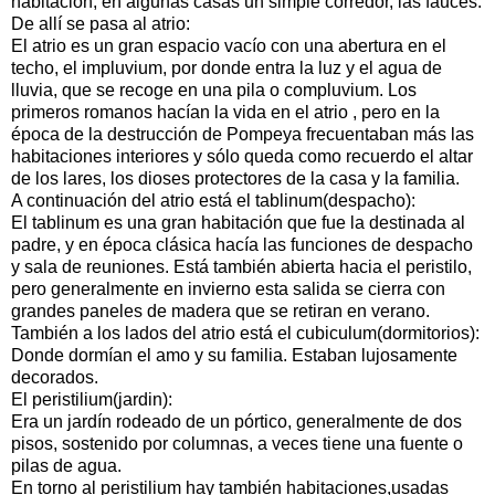
habitación, en algunas casas un simple corredor, las fauces.
De allí se pasa al atrio:
El atrio es un gran espacio vacío con una abertura en el
techo, el impluvium, por donde entra la luz y el agua de
lluvia, que se recoge en una pila o compluvium. Los
primeros romanos hacían la vida en el atrio , pero en la
época de la destrucción de Pompeya frecuentaban más las
habitaciones interiores y sólo queda como recuerdo el altar
de los lares, los dioses protectores de la casa y la familia.
A continuación del atrio está el tablinum(despacho):
El tablinum es una gran habitación que fue la destinada al
padre, y en época clásica hacía las funciones de despacho
y sala de reuniones. Está también abierta hacia el peristilo,
pero generalmente en invierno esta salida se cierra con
grandes paneles de madera que se retiran en verano.
También a los lados del atrio está el cubiculum(dormitorios):
Donde dormían el amo y su familia. Estaban lujosamente
decorados.
El peristilium(jardin):
Era un jardín rodeado de un pórtico, generalmente de dos
pisos, sostenido por columnas, a veces tiene una fuente o
pilas de agua.
En torno al peristilium hay también habitaciones,usadas