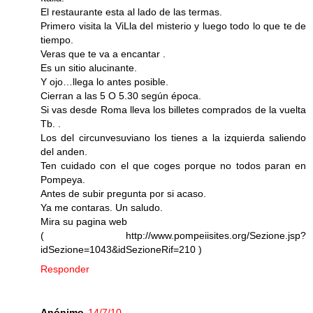
El restaurante esta al lado de las termas.
Primero visita la ViLla del misterio y luego todo lo que te de
tiempo.
Veras que te va a encantar .
Es un sitio alucinante.
Y ojo…llega lo antes posible.
Cierran a las 5 O 5.30 según época.
Si vas desde Roma lleva los billetes comprados de la vuelta
Tb. .
Los del circunvesuviano los tienes a la izquierda saliendo
del anden.
Ten cuidado con el que coges porque no todos paran en
Pompeya.
Antes de subir pregunta por si acaso.
Ya me contaras. Un saludo.
Mira su pagina web
( http://www.pompeiisites.org/Sezione.jsp?
idSezione=1043&idSezioneRif=210 )
Responder
Anónimo
14/7/10