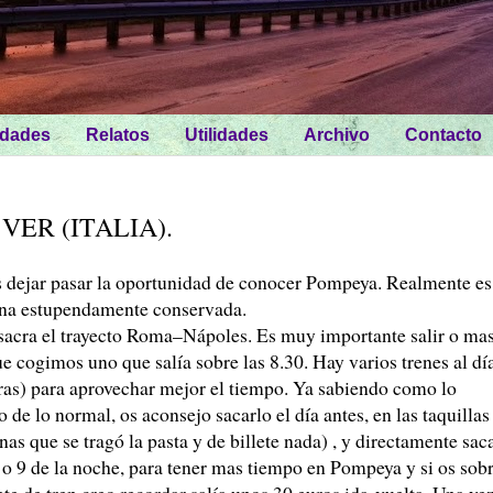
idades
Relatos
Utilidades
Archivo
Contacto
VER (ITALIA).
is dejar pasar la oportunidad de conocer Pompeya. Realmente es
mana estupendamente conservada.
sacra el trayecto Roma–Nápoles. Es muy importante salir o ma
e cogimos uno que salía sobre las 8.30. Hay varios trenes al dí
ras) para aprovechar mejor el tiempo. Ya sabiendo como lo
e lo normal, os aconsejo sacarlo el día antes, en las taquillas
as que se tragó la pasta y de billete nada) , y directamente sac
8 o 9 de la noche, para tener mas tiempo en Pompeya y si os sob
ete de tren creo recordar salía unos 30 euros ida-vuelta. Una ve