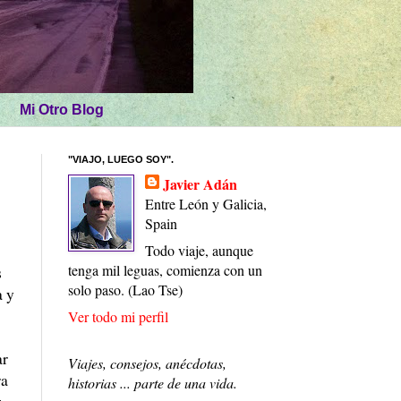
Mi Otro Blog
"VIAJO, LUEGO SOY".
Javier Adán
Entre León y Galicia,
Spain
Todo viaje, aunque
tenga mil leguas, comienza con un
s
solo paso. (Lao Tse)
a y
Ver todo mi perfil
ar
Viajes, consejos, anécdotas,
ra
historias ... parte de una vida.
z