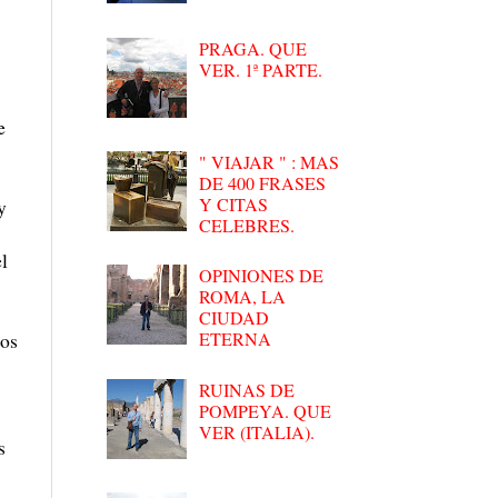
PRAGA. QUE
VER. 1ª PARTE.
e
" VIAJAR " : MAS
DE 400 FRASES
Y CITAS
y
CELEBRES.
l
OPINIONES DE
ROMA, LA
CIUDAD
los
ETERNA
RUINAS DE
POMPEYA. QUE
VER (ITALIA).
s