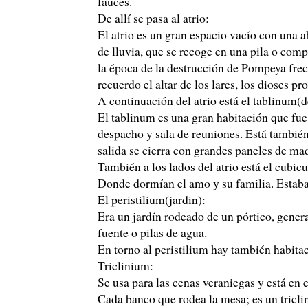
fauces.
De allí se pasa al atrio:
El atrio es un gran espacio vacío con una a
de lluvia, que se recoge en una pila o com
la época de la destrucción de Pompeya fre
recuerdo el altar de los lares, los dioses pro
A continuación del atrio está el tablinum(
El tablinum es una gran habitación que fue 
despacho y sala de reuniones. Está también 
salida se cierra con grandes paneles de mad
También a los lados del atrio está el cubi
Donde dormían el amo y su familia. Estab
El peristilium(jardin):
Era un jardín rodeado de un pórtico, gener
fuente o pilas de agua.
En torno al peristilium hay también habit
Triclinium:
Se usa para las cenas veraniegas y está en e
Cada banco que rodea la mesa; es un triclin