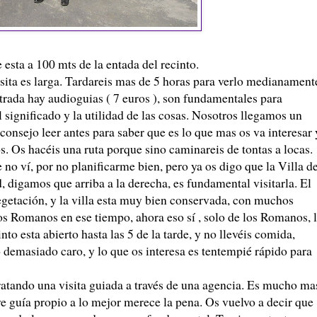
esta a 100 mts de la entada del recinto.
sita es larga. Tardareis mas de 5 horas para verlo medianament
trada hay audioguias ( 7 euros ), son fundamentales para
l significado y la utilidad de las cosas. Nosotros llegamos un
onsejo leer antes para saber que es lo que mas os va interesar 
s. Os hacéis una ruta porque sino caminareis de tontas a locas.
no ví, por no planificarme bien, pero ya os digo que la Villa de
d, digamos que arriba a la derecha, es fundamental visitarla. El
getación, y la villa esta muy bien conservada, con muchos
os Romanos en ese tiempo, ahora eso sí , solo de los Romanos, 
to esta abierto hasta las 5 de la tarde, y no llevéis comida,
 demasiado caro, y lo que os interesa es tentempié rápido para
atando una visita guiada a través de una agencia. Es mucho ma
uye guía propio a lo mejor merece la pena. Os vuelvo a decir que