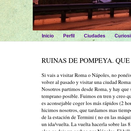
Inicio
Perfil
Ciudades
Curios
RUINAS DE POMPEYA. QUE 
Si vais a visitar Roma o Nápoles, no poné
volver al pasado y visitar una ciudad Ro
Nosotros partimos desde Roma, y hay que 
temprano posible. Fuimos en tren y creo qu
es aconsejable coger los más rápidos (2 ho
hicimos nosotros, que tardamos mas tiempo d
de la estación de Termini ( no en las máquin
un ida/vuelta. La vuelta hacerla sobre las 
algo os dais un garbeo por Nápoles. El bill