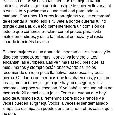
Para eso en las visitas a las medinas es mejor cuando
inicies la visita coger a uno de los que te quieren llevar a tal
o cual sitio, y pactar con el una cantidad para toda la
mañana. Con unos 10 euros lo arreglaras y el se encargará
de espantar al resto. eso si tu vete a donde quieras tu, no
donde quiera el, que lógicamente tendrá un comisión de
todo lo que compres. Se claro con el precio, para evita
malos entendidos, y da le la mitad al empezar y el resto
cuando terminéis la visita.
El tema mujeres es un apartado importante. Los moros, y lo
digo con respeto, son muy ligones, ya lo viereis. Les
encantan las europeas. Las ven mas asequibles que las
musulmanas y siempre están observandolas. Yo os
recomiendo un ropa poco llamativa, poco escote y poca
pierna. Cuidado con la rubias que les atraen mas, y ojo con
las aglomeraciones, seguro que hay roce seguro, y los
hombres tampoco se escapan. Y ya sabéis, por una rubia no
menos de 20 camellos, ja ja ja . Tener en cuenta que hay
algo de turismo sexual femenino sobre todo Francés y a
veces pueden surgir equívocos. a veces el ser demasiado
simpático o simpática puede dar a entender otras cosas que
no son.