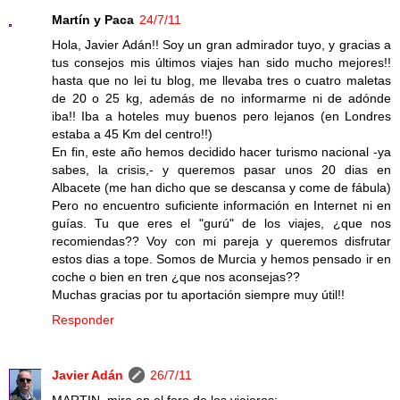
Martín y Paca
24/7/11
Hola, Javier Adán!! Soy un gran admirador tuyo, y gracias a
tus consejos mis últimos viajes han sido mucho mejores!!
hasta que no lei tu blog, me llevaba tres o cuatro maletas
de 20 o 25 kg, además de no informarme ni de adónde
iba!! Iba a hoteles muy buenos pero lejanos (en Londres
estaba a 45 Km del centro!!)
En fin, este año hemos decidido hacer turismo nacional -ya
sabes, la crisis,- y queremos pasar unos 20 dias en
Albacete (me han dicho que se descansa y come de fábula)
Pero no encuentro suficiente información en Internet ni en
guías. Tu que eres el "gurú" de los viajes, ¿que nos
recomiendas?? Voy con mi pareja y queremos disfrutar
estos dias a tope. Somos de Murcia y hemos pensado ir en
coche o bien en tren ¿que nos aconsejas??
Muchas gracias por tu aportación siempre muy útil!!
Responder
Javier Adán
26/7/11
MARTIN. mira en el foro de los viajeros: