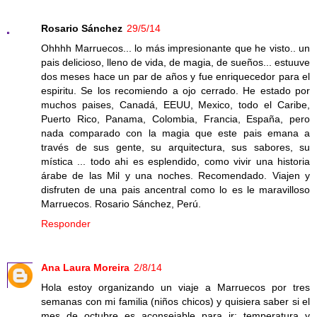
Rosario Sánchez
29/5/14
Ohhhh Marruecos... lo más impresionante que he visto.. un
pais delicioso, lleno de vida, de magia, de sueños... estuuve
dos meses hace un par de años y fue enriquecedor para el
espiritu. Se los recomiendo a ojo cerrado. He estado por
muchos paises, Canadá, EEUU, Mexico, todo el Caribe,
Puerto Rico, Panama, Colombia, Francia, España, pero
nada comparado con la magia que este pais emana a
través de sus gente, su arquitectura, sus sabores, su
mística ... todo ahi es esplendido, como vivir una historia
árabe de las Mil y una noches. Recomendado. Viajen y
disfruten de una pais ancentral como lo es le maravilloso
Marruecos. Rosario Sánchez, Perú.
Responder
Ana Laura Moreira
2/8/14
Hola estoy organizando un viaje a Marruecos por tres
semanas con mi familia (niños chicos) y quisiera saber si el
mes de octubre es aconsejable para ir: temperatura y