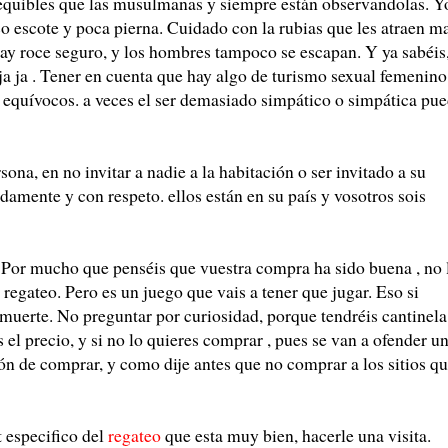
equibles que las musulmanas y siempre están observandolas. Y
 escote y poca pierna. Cuidado con la rubias que les atraen ma
ay roce seguro, y los hombres tampoco se escapan. Y ya sabéis
ja ja . Tener en cuenta que hay algo de turismo sexual femenino
 equívocos. a veces el ser demasiado simpático o simpática pu
sona, en no invitar a nadie a la habitación o ser invitado a su
mente y con respeto. ellos están en su país y vosotros sois
. Por mucho que penséis que vuestra compra ha sido buena , no 
 regateo. Pero es un juego que vais a tener que jugar. Eso si
 muerte. No preguntar por curiosidad, porque tendréis cantinela
 el precio, y si no lo quieres comprar , pues se van a ofender u
ión de comprar, y como dije antes que no comprar a los sitios q
t especifico del
regateo
que esta muy bien, hacerle una visita.