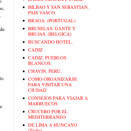
o
BILBAO Y SAN SEBASTIAN.
s,
PAIS VASCO.
,
BRAGA. (PORTUGAL)
BRUSELAS, GANTE Y
ede
BRUJAS. (BELGICA)
BUSCANDO HOTEL.
CADIZ
CADIZ. PUEBLOS
BLANCOS.
CHAVIN. PERÚ.
lo
COMO ORGANIZARSE
PARA VISITAR UNA
CIUDAD
CONSEJOS PARA VIAJAR A
n
MARRUECOS
ue
CRUCERO POR EL
MEDITERRANEO
DE LIMA A HUNCAYO
(Ticlio)