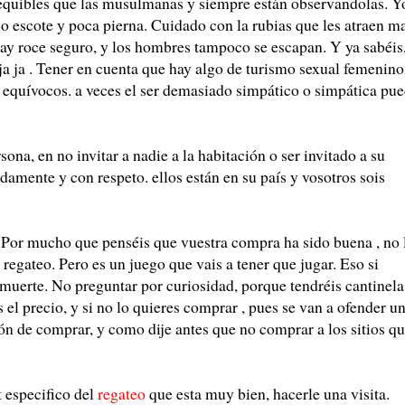
equibles que las musulmanas y siempre están observandolas. Y
 escote y poca pierna. Cuidado con la rubias que les atraen ma
ay roce seguro, y los hombres tampoco se escapan. Y ya sabéis
ja ja . Tener en cuenta que hay algo de turismo sexual femenino
 equívocos. a veces el ser demasiado simpático o simpática pu
sona, en no invitar a nadie a la habitación o ser invitado a su
mente y con respeto. ellos están en su país y vosotros sois
. Por mucho que penséis que vuestra compra ha sido buena , no 
 regateo. Pero es un juego que vais a tener que jugar. Eso si
 muerte. No preguntar por curiosidad, porque tendréis cantinela
 el precio, y si no lo quieres comprar , pues se van a ofender u
ión de comprar, y como dije antes que no comprar a los sitios q
t especifico del
regateo
que esta muy bien, hacerle una visita.