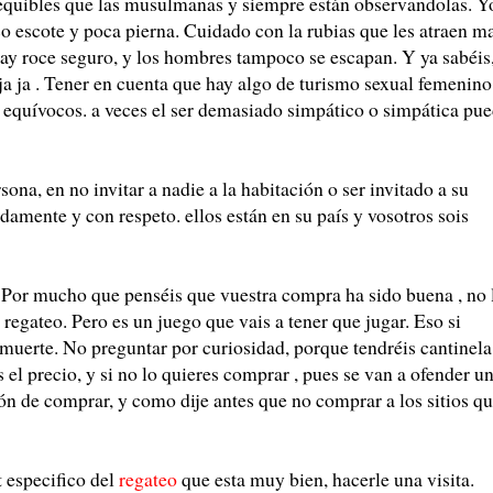
equibles que las musulmanas y siempre están observandolas. Y
 escote y poca pierna. Cuidado con la rubias que les atraen ma
ay roce seguro, y los hombres tampoco se escapan. Y ya sabéis
ja ja . Tener en cuenta que hay algo de turismo sexual femenino
 equívocos. a veces el ser demasiado simpático o simpática pu
sona, en no invitar a nadie a la habitación o ser invitado a su
mente y con respeto. ellos están en su país y vosotros sois
. Por mucho que penséis que vuestra compra ha sido buena , no 
 regateo. Pero es un juego que vais a tener que jugar. Eso si
 muerte. No preguntar por curiosidad, porque tendréis cantinela
 el precio, y si no lo quieres comprar , pues se van a ofender u
ión de comprar, y como dije antes que no comprar a los sitios q
t especifico del
regateo
que esta muy bien, hacerle una visita.