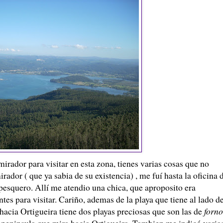
irador para visitar en esta zona, tienes varias cosas que no
irador ( que ya sabia de su existencia) , me fuí hasta la oficina 
 pesquero. Allí me atendio una chica, que aproposito era
ntes para visitar. Cariño, ademas de la playa que tiene al lado d
a hacia Ortigueira tiene dos playas preciosas que son las de
forno
 peninsula que mira hacia Ortigueira. Tambien me indicó varia