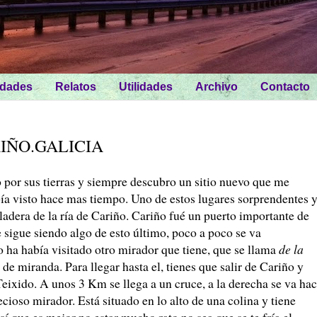
idades
Relatos
Utilidades
Archivo
Contacto
IÑO.GALICIA
 por sus tierras y siempre descubro un sitio nuevo que me
ía visto hace mas tiempo. Uno de estos lugares sorprendentes 
ladera de la ría de Cariño. Cariño fué un puerto importante de
 sigue siendo algo de esto último, poco a poco se va
o ha había visitado otro mirador que tiene, que se llama
de la
 de miranda. Para llegar hasta el, tienes que salir de Cariño y
eixido. A unos 3 Km se llega a un cruce, a la derecha se va hac
ecioso mirador. Está situado en lo alto de una colina y tiene
sí que es mejor no estar mucho rato no sea que se te fría el