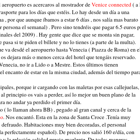
el aeropuerto es acercaros al mostrador de
Venice connected
( a 
rasporte para los días que estéis. Lo hay desde un día a una
, por que aunque íbamos a estar 6 días , nos salía mas barato
r persona el semanal) . Pero sino tendréis que pagar 6.5 euros 
inales del 2009) . Hay gente que dice que se monta sin pagar,
asa si te piden el billete y no lo tienes (a parte de la multa).
que va desdé el aeropuerto hasta Venecia ( Piazza de Roma) en e
os dejara más o menos cerca del hotel que tengáis reservado.
Venecia, no ir a Lido o a Mestre. Estos últimos tienen
 el encanto de estar en la misma ciudad, además del tiempo par
ipales, porque ir cargando con las maletas por esas callejuelas,
l principio os vais a perder, así lo mejor un buen plano de la
ra no andar ya perdido el primer día.
( lo llaman ahora BB) , pegado al gran canal y cerca de la
io
. Nos encantó. Esta en la zona de Santa Croce .Tenía muy
s defraudo. Habitaciones muy bien decoradas, el personal
la perfectamente español). De precio nos salió 160 e/día, con
o y la relación calidad precio excelente. De todas maneras