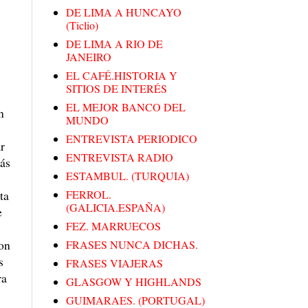
DE LIMA A HUNCAYO
(Ticlio)
DE LIMA A RIO DE
JANEIRO
EL CAFÉ.HISTORIA Y
SITIOS DE INTERÉS
EL MEJOR BANCO DEL
n
MUNDO
ENTREVISTA PERIODICO
r
ENTREVISTA RADIO
más
ESTAMBUL. (TURQUIA)
ta
FERROL.
(GALICIA.ESPAÑA)
e
FEZ. MARRUECOS
ron
FRASES NUNCA DICHAS.
s
FRASES VIAJERAS
ra
GLASGOW Y HIGHLANDS
GUIMARAES. (PORTUGAL)