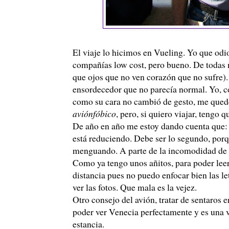
El viaje lo hicimos en Vueling. Yo que odi
compañías low cost, pero bueno. De todas 
que ojos que no ven corazón que no sufre)
ensordecedor que no parecía normal. Yo, c
como su cara no cambió de gesto, me quedé
aviónfóbico
, pero, si quiero viajar, tengo q
De año en año me estoy dando cuenta que: o 
está reduciendo. Debe ser lo segundo, por
menguando. A parte de la incomodidad de la
Como ya tengo unos añitos, para poder leer 
distancia pues no puedo enfocar bien las le
ver las fotos. Que mala es la vejez.
Otro consejo del avión, tratar de sentaros e
poder ver Venecia perfectamente y es una v
estancia.