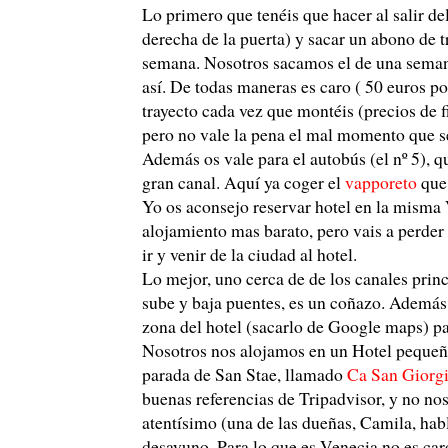
Lo primero que tenéis que hacer al salir d
derecha de la puerta) y sacar un abono de t
semana. Nosotros sacamos el de una semana 
así. De todas maneras es caro ( 50 euros po
trayecto cada vez que montéis (precios de f
pero no vale la pena el mal momento que se p
Además os vale para el autobús (el nº 5), 
gran canal. Aquí ya coger el
vapporeto
que 
Yo os aconsejo reservar hotel en la misma 
alojamiento mas barato, pero vais a perder
ir y venir de la ciudad al hotel.
Lo mejor, uno cerca de de los canales princ
sube y baja puentes, es un coñazo. Además a
zona del hotel (sacarlo de Google maps) pa
Nosotros nos alojamos en un Hotel pequeño 
parada de San Stae, llamado
Ca San Giorg
buenas referencias de Tripadvisor, y no no
atentísimo (una de las dueñas, Camila, hab
desayuno. Para lo que es Venecia no es car