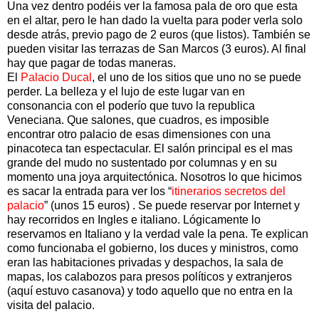
Una vez dentro podéis ver la famosa pala de oro que esta
en el altar, pero le han dado la vuelta para poder verla solo
desde atrás, previo pago de 2 euros (que listos). También se
pueden visitar las terrazas de San Marcos (3 euros). Al final
hay que pagar de todas maneras.
El
Palacio Ducal
, el uno de los sitios que uno no se puede
perder. La belleza y el lujo de este lugar van en
consonancia con el poderío que tuvo la republica
Veneciana. Que salones, que cuadros, es imposible
encontrar otro palacio de esas dimensiones con una
pinacoteca tan espectacular. El salón principal es el mas
grande del mudo no sustentado por columnas y en su
momento una joya arquitectónica. Nosotros lo que hicimos
es sacar la entrada para ver los “
itinerarios secretos del
palacio
” (unos 15 euros) . Se puede reservar por Internet y
hay recorridos en Ingles e italiano. Lógicamente lo
reservamos en Italiano y la verdad vale la pena. Te explican
como funcionaba el gobierno, los duces y ministros, como
eran las habitaciones privadas y despachos, la sala de
mapas, los calabozos para presos políticos y extranjeros
(aquí estuvo casanova) y todo aquello que no entra en la
visita del palacio.