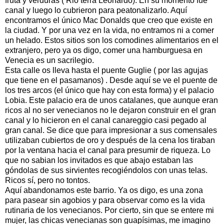
fruta y verduras ( Rio terra Leonardo). En su momento fue
canal y luego lo cubrieron para peatonalizarlo. Aquí
encontramos el único Mac Donalds que creo que existe en
la ciudad. Y por una vez en la vida, no entramos ni a comer
un helado. Estos sitios son los comodines alimentarios en el
extranjero, pero ya os digo, comer una hamburguesa en
Venecia es un sacrilegio.
Esta calle os lleva hasta el puente Guglie ( por las agujas
que tiene en el pasamanos) . Desde aquí se ve el puente de
los tres arcos (el único que hay con esta forma) y el palacio
Lobia. Este palacio era de unos catalanes, que aunque eran
ricos al no ser venecianos no le dejaron construir en el gran
canal y lo hicieron en el canal canareggio casi pegado al
gran canal. Se dice que para impresionar a sus comensales
utilizaban cubiertos de oro y después de la cena los tiraban
por la ventana hacia el canal para presumir de riqueza. Lo
que no sabian los invitados es que abajo estaban las
góndolas de sus sirvientes recogiéndolos con unas telas.
Ricos sí, pero no tontos.
Aquí abandonamos este barrio. Ya os digo, es una zona
para pasear sin agobios y para observar como es la vida
rutinaria de los venecianos. Por cierto, sin que se entere mi
mujer, las chicas venecianas son guapísimas, me imagino