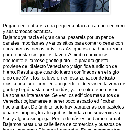
Pegado encontrareis una pequeña placita (campo dei mori)
y sus famosas estatuas.
Bajando ya hacia el gran canal pasareis por un par de
canales importantes y varios sitios para comer o cenar con
unos precios menos turísticos. Así que es una buena zona
para repostar sin que te claven. A medio camino se
encuentra el famoso ghetto judio. La palabra ghetto
proviene del dialecto Veneciano y significa fundición de
hierro. Resulta que cuando fueron confinados en el siglo
creo que XVII, los recluyeron en esta zona donde justo
existía una fundición. De ahí quedo lo de vivir en la zona del
gueto y llegó hasta nuestro días, ya con otra repercusión.
La zona es interesante. Se ven los edificios mas altos de
Venecia (lógicamente al tener poco espacio edificaban
hacia arriba). De ámbito judío hay panaderías con pasteles
y panes propios, locales judíos, tiendas con souvenirs
ad
hoc
y alguna sinagoga. Por lo demás es un barrio normal.
Bajamos hasta una calle llena de comercios y puestos de