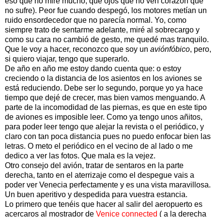
eso que no mire mucho, que ojos que no ven corazón que
no sufre). Peor fue cuando despegó, los motores metían un
ruido ensordecedor que no parecía normal. Yo, como
siempre trato de sentarme adelante, miré al sobrecargo y
como su cara no cambió de gesto, me quedé mas tranquilo.
Que le voy a hacer, reconozco que soy un
aviónfóbico
, pero,
si quiero viajar, tengo que superarlo.
De año en año me estoy dando cuenta que: o estoy
creciendo o la distancia de los asientos en los aviones se
está reduciendo. Debe ser lo segundo, porque yo ya hace
tiempo que dejé de crecer, mas bien vamos menguando. A
parte de la incomodidad de las piernas, es que en este tipo
de aviones es imposible leer. Como ya tengo unos añitos,
para poder leer tengo que alejar la revista o el periódico, y
claro con tan poca distancia pues no puedo enfocar bien las
letras. O meto el periódico en el vecino de al lado o me
dedico a ver las fotos. Que mala es la vejez.
Otro consejo del avión, tratar de sentaros en la parte
derecha, tanto en el aterrizaje como el despegue vais a
poder ver Venecia perfectamente y es una vista maravillosa.
Un buen aperitivo y despedida para vuestra estancia.
Lo primero que tenéis que hacer al salir del aeropuerto es
acercaros al mostrador de
Venice connected
( a la derecha