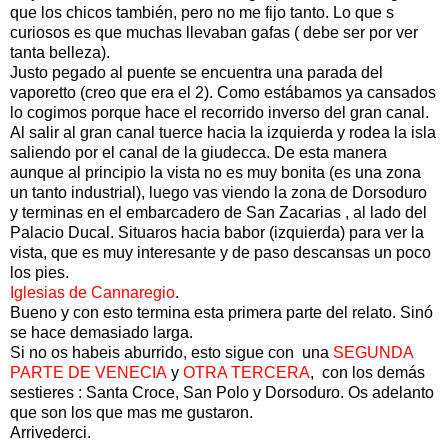
que los chicos también, pero no me fijo tanto. Lo que s
curiosos es que muchas llevaban gafas ( debe ser por ver
tanta belleza).
Justo pegado al puente se encuentra una parada del
vaporetto (creo que era el 2). Como estábamos ya cansados
lo cogimos porque hace el recorrido inverso del gran canal.
Al salir al gran canal tuerce hacia la izquierda y rodea la isla
saliendo por el canal de la giudecca. De esta manera
aunque al principio la vista no es muy bonita (es una zona
un tanto industrial), luego vas viendo la zona de Dorsoduro
y terminas en el embarcadero de San Zacarias , al lado del
Palacio Ducal. Situaros hacia babor (izquierda) para ver la
vista, que es muy interesante y de paso descansas un poco
los pies.
Iglesias de Cannaregio
.
Bueno y con esto termina esta primera parte del relato. Sinó
se hace demasiado larga.
Si no os habeis aburrido, esto sigue con una
SEGUNDA
PARTE DE VENECIA
y
OTRA TERCERA
, con los demás
sestieres : Santa Croce, San Polo y Dorsoduro. Os adelanto
que son los que mas me gustaron.
Arrivederci.