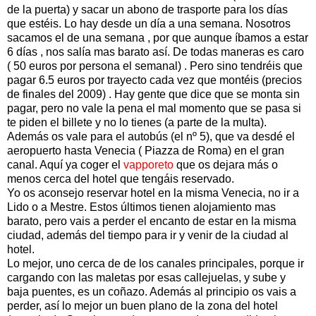
de la puerta) y sacar un abono de trasporte para los días
que estéis. Lo hay desde un día a una semana. Nosotros
sacamos el de una semana , por que aunque íbamos a estar
6 días , nos salía mas barato así. De todas maneras es caro
( 50 euros por persona el semanal) . Pero sino tendréis que
pagar 6.5 euros por trayecto cada vez que montéis (precios
de finales del 2009) . Hay gente que dice que se monta sin
pagar, pero no vale la pena el mal momento que se pasa si
te piden el billete y no lo tienes (a parte de la multa).
Además os vale para el autobús (el nº 5), que va desdé el
aeropuerto hasta Venecia ( Piazza de Roma) en el gran
canal. Aquí ya coger el
vapporeto
que os dejara más o
menos cerca del hotel que tengáis reservado.
Yo os aconsejo reservar hotel en la misma Venecia, no ir a
Lido o a Mestre. Estos últimos tienen alojamiento mas
barato, pero vais a perder el encanto de estar en la misma
ciudad, además del tiempo para ir y venir de la ciudad al
hotel.
Lo mejor, uno cerca de de los canales principales, porque ir
cargando con las maletas por esas callejuelas, y sube y
baja puentes, es un coñazo. Además al principio os vais a
perder, así lo mejor un buen plano de la zona del hotel