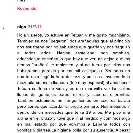
Responder
olga
31/7/11
Hola viajeros, yo estuve en Tetuan y me gusto muchísimo.
Tambien se nos "pegaron" dos arañaguias que al principio
nos asustaron por no sabiamos que querian y nos seguian
a todos lados. Hablan castellano, son amables,
educados,te enseñan lo que hay que ver, no dejan que los
demas "arañas" te molesten y si no fuera por ellos nos
hubieramos perdido por las mil callejuelas. Sentados en
una terraza llegó la hora del rezo y por los altavoces de la
mezquita se oia la llamada (fue muy especial),al anochecer
Tetuan se llena de vida y es una maravilla ver las calles
llenas de gente,los bares, olores y sabores diferentes.
Tambien estubimos en Tanger,fuimos en taxi, es barato
pero tienes que acordar el precio primero. Nos metimos 7
dentro de un mercedes que tenia 19 años. Me pico una
araña en el brazo y tuve que ir al medico y comimos algo
en mal estado por que volvimos a España todos con
vomitos y diarrea.La higiene brilla por su ausencia. A pesar