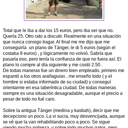
Total que le iba a dar los 15 euros, pero iba ser que no.
Quería 25. Otro rato a discutir. Realmente en una situación
que nunca consigo tragar. Al final me me dijo que me
conseguiría un plano de Tánger, le di 5 euros (según el
costaba 9 euros) , y lógicamente no volvió. Sabría que
pasaría eso, pero tenía la confianza de que no fuera así. El
plano lo compre al día siguiente y me costó 2.50 .
De todas maneras fue un dinero bien empleado, primero me
espantó a los otros
arañaguias
, me enseño todo ( y el
hombre si estaba informado de su ciudad) y conseguí
orientarme en esa laberíntica ciudad. De todas maneras
siempre es una situación desagradable, aunque el precio a
pesar de todo no fué caro.
Sobre la antigua Tánger (medina y kasbah), decir que me
decepciono un poco. La vi sucia, muy desvencijada, aunque
se vé que la van rehabilitando poco a poco. Se sigue
viendo mucha pobreza, y sobre todo muchos gatos, pero