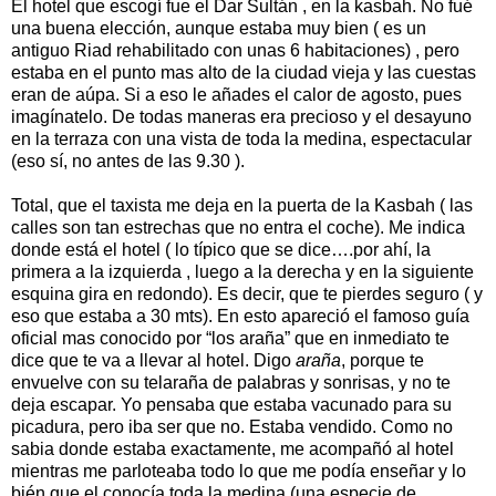
El hotel que escogí fue el Dar Sultán , en la kasbah. No fué
una buena elección, aunque estaba muy bien ( es un
antiguo Riad rehabilitado con unas 6 habitaciones) , pero
estaba en el punto mas alto de la ciudad vieja y las cuestas
eran de aúpa. Si a eso le añades el calor de agosto, pues
imagínatelo. De todas maneras era precioso y el desayuno
en la terraza con una vista de toda la medina, espectacular
(eso sí, no antes de las 9.30 ).
Total, que el taxista me deja en la puerta de la Kasbah ( las
calles son tan estrechas que no entra el coche). Me indica
donde está el hotel ( lo típico que se dice….por ahí, la
primera a la izquierda , luego a la derecha y en la siguiente
esquina gira en redondo). Es decir, que te pierdes seguro ( y
eso que estaba a 30 mts). En esto apareció el famoso guía
oficial mas conocido por “los araña” que en inmediato te
dice que te va a llevar al hotel. Digo
araña
, porque te
envuelve con su telaraña de palabras y sonrisas, y no te
deja escapar. Yo pensaba que estaba vacunado para su
picadura, pero iba ser que no. Estaba vendido. Como no
sabia donde estaba exactamente, me acompañó al hotel
mientras me parloteaba todo lo que me podía enseñar y lo
bién que el conocía toda la medina (una especie de