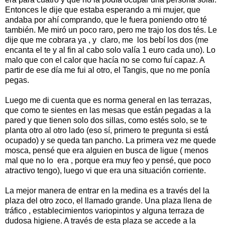
Entonces le dije que estaba esperando a mi mujer, que
andaba por ahí comprando, que le fuera poniendo otro té
también. Me miró un poco raro, pero me trajo los dos tés. Le
dije que me cobrara ya , y claro, me los bebí los dos (me
encanta el te y al fin al cabo solo valía 1 euro cada uno). Lo
malo que con el calor que hacía no se como fuí capaz. A
partir de ese día me fui al otro, el Tangis, que no me ponía
pegas.
Luego me di cuenta que es norma general en las terrazas,
que como te sientes en las mesas que están pegadas a la
pared y que tienen solo dos sillas, como estés solo, se te
planta otro al otro lado (eso sí, primero te pregunta si está
ocupado) y se queda tan pancho. La primera vez me quede
mosca, pensé que era alguien en busca de ligue ( menos
mal que no lo era , porque era muy feo y pensé, que poco
atractivo tengo), luego vi que era una situación corriente.
La mejor manera de entrar en la medina es a través del la
plaza del otro zoco, el llamado grande. Una plaza llena de
tráfico , establecimientos variopintos y alguna terraza de
dudosa higiene. A través de esta plaza se accede a la