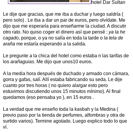
hotel Dar Sultan
Le dije que gracias, que me iba a duchar y luego saldría (
pero solo) . Le iba a dar un par de euros, pero olvídate. Me
dijo que me esperaría para enseñarme la ciudad. A discutir
otro rato. No quiso coger el dinero así que pensé :
ya la he
cagado
, porque, o ya no salía en toda la tarde o
la tela de
araña
me estaría esperando a la salida.
Le pregunte a la chica del hotel como estaba n las tarifas de
los
arañaguias
. Me dijo que unos10 euros.
A la media hora después de duchado y armado con cámara,
gorra y gafas, salí. Allí estaba fabricando su seda. Le dije
cuanto por tres horas ( no quiero alargar esto pero
estuvimos discutiendo unos 15 minutos mínimo). Al final
quedamos (eso pensaba yo ), en 15 euros .
La verdad que me enseño toda la kasbah y la Medina (
previo paso por la tienda de perfumes, alfombras y otra de
surtido varios). Termine agotado. Luego explico todo lo que
ví.