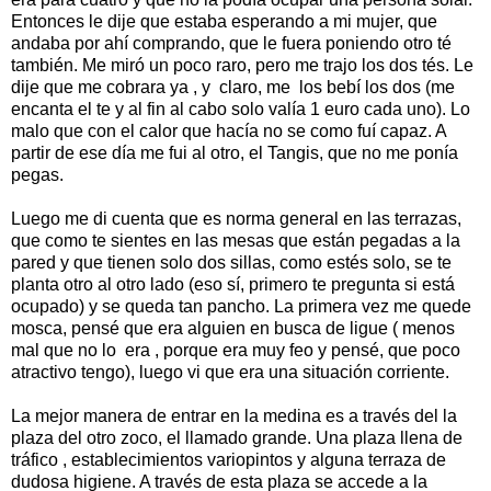
Entonces le dije que estaba esperando a mi mujer, que
andaba por ahí comprando, que le fuera poniendo otro té
también. Me miró un poco raro, pero me trajo los dos tés. Le
dije que me cobrara ya , y claro, me los bebí los dos (me
encanta el te y al fin al cabo solo valía 1 euro cada uno). Lo
malo que con el calor que hacía no se como fuí capaz. A
partir de ese día me fui al otro, el Tangis, que no me ponía
pegas.
Luego me di cuenta que es norma general en las terrazas,
que como te sientes en las mesas que están pegadas a la
pared y que tienen solo dos sillas, como estés solo, se te
planta otro al otro lado (eso sí, primero te pregunta si está
ocupado) y se queda tan pancho. La primera vez me quede
mosca, pensé que era alguien en busca de ligue ( menos
mal que no lo era , porque era muy feo y pensé, que poco
atractivo tengo), luego vi que era una situación corriente.
La mejor manera de entrar en la medina es a través del la
plaza del otro zoco, el llamado grande. Una plaza llena de
tráfico , establecimientos variopintos y alguna terraza de
dudosa higiene. A través de esta plaza se accede a la