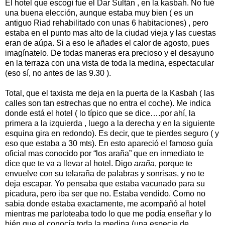
El hotel que escogí fue el Dar Sultán , en la kasbah. No fué
una buena elección, aunque estaba muy bien ( es un
antiguo Riad rehabilitado con unas 6 habitaciones) , pero
estaba en el punto mas alto de la ciudad vieja y las cuestas
eran de aúpa. Si a eso le añades el calor de agosto, pues
imagínatelo. De todas maneras era precioso y el desayuno
en la terraza con una vista de toda la medina, espectacular
(eso sí, no antes de las 9.30 ).
Total, que el taxista me deja en la puerta de la Kasbah ( las
calles son tan estrechas que no entra el coche). Me indica
donde está el hotel ( lo típico que se dice….por ahí, la
primera a la izquierda , luego a la derecha y en la siguiente
esquina gira en redondo). Es decir, que te pierdes seguro ( y
eso que estaba a 30 mts). En esto apareció el famoso guía
oficial mas conocido por “los araña” que en inmediato te
dice que te va a llevar al hotel. Digo
araña
, porque te
envuelve con su telaraña de palabras y sonrisas, y no te
deja escapar. Yo pensaba que estaba vacunado para su
picadura, pero iba ser que no. Estaba vendido. Como no
sabia donde estaba exactamente, me acompañó al hotel
mientras me parloteaba todo lo que me podía enseñar y lo
bién que el conocía toda la medina (una especie de