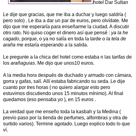
hotel Dar Sultan
Le dije que gracias, que me iba a duchar y luego saldría (
pero solo) . Le iba a dar un par de euros, pero olvídate. Me
dijo que me esperaría para enseñarme la ciudad. A discutir
otro rato. No quiso coger el dinero así que pensé :
ya la he
cagado
, porque, o ya no salía en toda la tarde o
la tela de
araña
me estaría esperando a la salida.
Le pregunte a la chica del hotel como estaba n las tarifas de
los
arañaguias
. Me dijo que unos10 euros.
A la media hora después de duchado y armado con cámara,
gorra y gafas, salí. Allí estaba fabricando su seda. Le dije
cuanto por tres horas ( no quiero alargar esto pero
estuvimos discutiendo unos 15 minutos mínimo). Al final
quedamos (eso pensaba yo ), en 15 euros .
La verdad que me enseño toda la kasbah y la Medina (
previo paso por la tienda de perfumes, alfombras y otra de
surtido varios). Termine agotado. Luego explico todo lo que
ví.