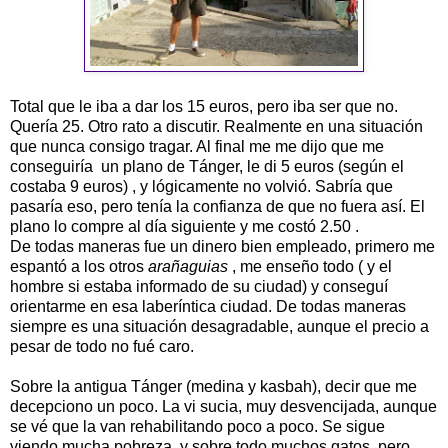
Total que le iba a dar los 15 euros, pero iba ser que no.
Quería 25. Otro rato a discutir. Realmente en una situación
que nunca consigo tragar. Al final me me dijo que me
conseguiría un plano de Tánger, le di 5 euros (según el
costaba 9 euros) , y lógicamente no volvió. Sabría que
pasaría eso, pero tenía la confianza de que no fuera así. El
plano lo compre al día siguiente y me costó 2.50 .
De todas maneras fue un dinero bien empleado, primero me
espantó a los otros
arañaguias
, me enseño todo ( y el
hombre si estaba informado de su ciudad) y conseguí
orientarme en esa laberíntica ciudad. De todas maneras
siempre es una situación desagradable, aunque el precio a
pesar de todo no fué caro.
Sobre la antigua Tánger (medina y kasbah), decir que me
decepciono un poco. La vi sucia, muy desvencijada, aunque
se vé que la van rehabilitando poco a poco. Se sigue
viendo mucha pobreza, y sobre todo muchos gatos, pero