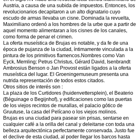
Austria, a causa de una subida de impuestos. Entonces, los
revolucionarios decapitaron a un alto dignatario cuyo
escudo de armas llevaba un cisne. Dominada la revuelta,
Maximiliano ordenó a los hombres de la urbe que a partir de
aquel momento alimentaran a los cisnes de los canales,
como forma de penar el crimen.
La oferta museística de Brujas es notable, y da fe de una
época de pujanza de la ciudad, íntimamente vinculada a la
pintura de los primitivos flamencos.Nombres como Van
Eyck, Memling; Petrus Christus, Gérard David, Isenbrandt
Ambrosius Benson o Jan Provost están ligados a la oferta
museística del lugar. El Groeningemuseum presenta una
nutrida representación de todos estos citados.
Otros sitios de interés son :
La plaza de los Curtidores (huidenvettersplein), el Beaterio
(Béguinage o Begijnhof), y edificaciones como las puertas
de los viejos recintos de murallas, el palacio gótico de
Gruutuse, la casa del Pelícano o los viejos molinos.
Brujas es una ciudad para pasear sin prisas, sentarse en
cualquier café a la orilla del canal y deleitarse con toda una
belleza arquitectónica perfectamente conservada. Justo fue
el declive de esta ciudad, al poder llegar los barcos hasta