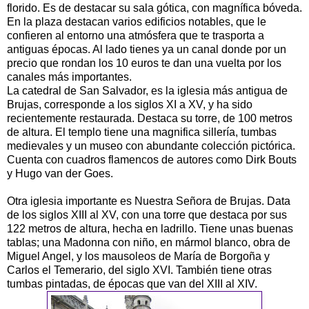
florido. Es de destacar su sala gótica, con magnífica bóveda.
En la plaza destacan varios edificios notables, que le
confieren al entorno una atmósfera que te trasporta a
antiguas épocas. Al lado tienes ya un canal donde por un
precio que rondan los 10 euros te dan una vuelta por los
canales más importantes.
La catedral de San Salvador, es la iglesia más antigua de
Brujas, corresponde a los siglos XI a XV, y ha sido
recientemente restaurada. Destaca su torre, de 100 metros
de altura. El templo tiene una magnifica sillería, tumbas
medievales y un museo con abundante colección pictórica.
Cuenta con cuadros flamencos de autores como Dirk Bouts
y Hugo van der Goes.
Otra iglesia importante es Nuestra Señora de Brujas. Data
de los siglos XIII al XV, con una torre que destaca por sus
122 metros de altura, hecha en ladrillo. Tiene unas buenas
tablas; una Madonna con niño, en mármol blanco, obra de
Miguel Angel, y los mausoleos de María de Borgoña y
Carlos el Temerario, del siglo XVI. También tiene otras
tumbas pintadas, de épocas que van del XIII al XIV.