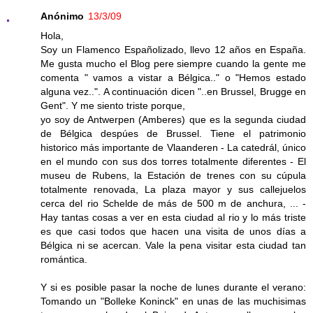
Anónimo
13/3/09
Hola,
Soy un Flamenco Españolizado, llevo 12 años en España.
Me gusta mucho el Blog pere siempre cuando la gente me
comenta " vamos a vistar a Bélgica.." o "Hemos estado
alguna vez..". A continuación dicen "..en Brussel, Brugge en
Gent". Y me siento triste porque,
yo soy de Antwerpen (Amberes) que es la segunda ciudad
de Bélgica despúes de Brussel. Tiene el patrimonio
historico más importante de Vlaanderen - La catedrál, único
en el mundo con sus dos torres totalmente diferentes - El
museu de Rubens, la Estación de trenes con su cúpula
totalmente renovada, La plaza mayor y sus callejuelos
cerca del rio Schelde de más de 500 m de anchura, ... -
Hay tantas cosas a ver en esta ciudad al rio y lo más triste
es que casi todos que hacen una visita de unos días a
Bélgica ni se acercan. Vale la pena visitar esta ciudad tan
romántica.
Y si es posible pasar la noche de lunes durante el verano:
Tomando un "Bolleke Koninck" en unas de las muchisimas