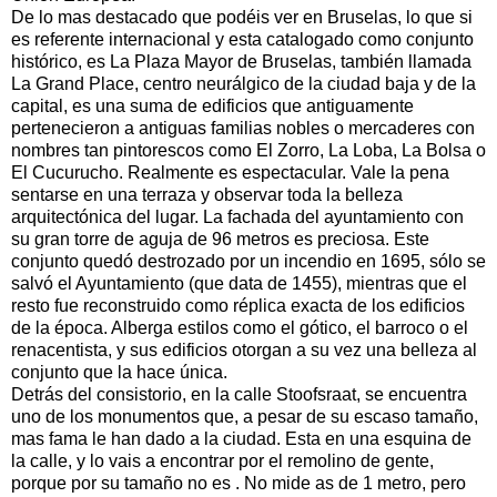
De lo mas destacado que podéis ver en Bruselas, lo que si
es referente internacional y esta catalogado como conjunto
histórico, es La Plaza Mayor de Bruselas, también llamada
La Grand Place, centro neurálgico de la ciudad baja y de la
capital, es una suma de edificios que antiguamente
pertenecieron a antiguas familias nobles o mercaderes con
nombres tan pintorescos como El Zorro, La Loba, La Bolsa o
El Cucurucho. Realmente es espectacular. Vale la pena
sentarse en una terraza y observar toda la belleza
arquitectónica del lugar. La fachada del ayuntamiento con
su gran torre de aguja de 96 metros es preciosa. Este
conjunto quedó destrozado por un incendio en 1695, sólo se
salvó el Ayuntamiento (que data de 1455), mientras que el
resto fue reconstruido como réplica exacta de los edificios
de la época. Alberga estilos como el gótico, el barroco o el
renacentista, y sus edificios otorgan a su vez una belleza al
conjunto que la hace única.
Detrás del consistorio, en la calle Stoofsraat, se encuentra
uno de los monumentos que, a pesar de su escaso tamaño,
mas fama le han dado a la ciudad. Esta en una esquina de
la calle, y lo vais a encontrar por el remolino de gente,
porque por su tamaño no es . No mide as de 1 metro, pero