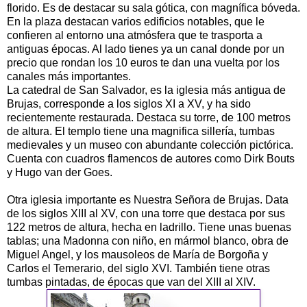
florido. Es de destacar su sala gótica, con magnífica bóveda.
En la plaza destacan varios edificios notables, que le
confieren al entorno una atmósfera que te trasporta a
antiguas épocas. Al lado tienes ya un canal donde por un
precio que rondan los 10 euros te dan una vuelta por los
canales más importantes.
La catedral de San Salvador, es la iglesia más antigua de
Brujas, corresponde a los siglos XI a XV, y ha sido
recientemente restaurada. Destaca su torre, de 100 metros
de altura. El templo tiene una magnifica sillería, tumbas
medievales y un museo con abundante colección pictórica.
Cuenta con cuadros flamencos de autores como Dirk Bouts
y Hugo van der Goes.
Otra iglesia importante es Nuestra Señora de Brujas. Data
de los siglos XIII al XV, con una torre que destaca por sus
122 metros de altura, hecha en ladrillo. Tiene unas buenas
tablas; una Madonna con niño, en mármol blanco, obra de
Miguel Angel, y los mausoleos de María de Borgoña y
Carlos el Temerario, del siglo XVI. También tiene otras
tumbas pintadas, de épocas que van del XIII al XIV.