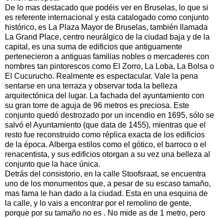
De lo mas destacado que podéis ver en Bruselas, lo que si
es referente internacional y esta catalogado como conjunto
histórico, es La Plaza Mayor de Bruselas, también llamada
La Grand Place, centro neurálgico de la ciudad baja y de la
capital, es una suma de edificios que antiguamente
pertenecieron a antiguas familias nobles o mercaderes con
nombres tan pintorescos como El Zorro, La Loba, La Bolsa o
El Cucurucho. Realmente es espectacular. Vale la pena
sentarse en una terraza y observar toda la belleza
arquitectónica del lugar. La fachada del ayuntamiento con
su gran torre de aguja de 96 metros es preciosa. Este
conjunto quedó destrozado por un incendio en 1695, sólo se
salvó el Ayuntamiento (que data de 1455), mientras que el
resto fue reconstruido como réplica exacta de los edificios
de la época. Alberga estilos como el gótico, el barroco o el
renacentista, y sus edificios otorgan a su vez una belleza al
conjunto que la hace única.
Detrás del consistorio, en la calle Stoofsraat, se encuentra
uno de los monumentos que, a pesar de su escaso tamaño,
mas fama le han dado a la ciudad. Esta en una esquina de
la calle, y lo vais a encontrar por el remolino de gente,
porque por su tamaño no es . No mide as de 1 metro, pero