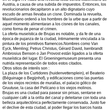
Austria, a causa de una subida de impuestos. Entonces, los
revolucionarios decapitaron a un alto dignatario cuyo
escudo de armas llevaba un cisne. Dominada la revuelta,
Maximiliano ordenó a los hombres de la urbe que a partir de
aquel momento alimentaran a los cisnes de los canales,
como forma de penar el crimen.
La oferta museística de Brujas es notable, y da fe de una
época de pujanza de la ciudad, íntimamente vinculada a la
pintura de los primitivos flamencos.Nombres como Van
Eyck, Memling; Petrus Christus, Gérard David, Isenbrandt
Ambrosius Benson o Jan Provost están ligados a la oferta
museística del lugar. El Groeningemuseum presenta una
nutrida representación de todos estos citados.
Otros sitios de interés son :
La plaza de los Curtidores (huidenvettersplein), el Beaterio
(Béguinage o Begijnhof), y edificaciones como las puertas
de los viejos recintos de murallas, el palacio gótico de
Gruutuse, la casa del Pelícano o los viejos molinos.
Brujas es una ciudad para pasear sin prisas, sentarse en
cualquier café a la orilla del canal y deleitarse con toda una
belleza arquitectónica perfectamente conservada. Justo fue
el declive de esta ciudad, al poder llegar los barcos hasta