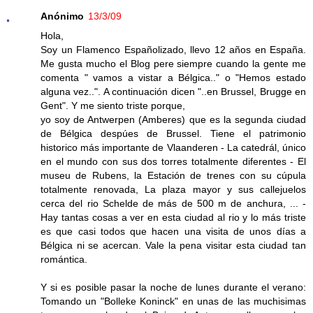
Anónimo
13/3/09
Hola,
Soy un Flamenco Españolizado, llevo 12 años en España.
Me gusta mucho el Blog pere siempre cuando la gente me
comenta " vamos a vistar a Bélgica.." o "Hemos estado
alguna vez..". A continuación dicen "..en Brussel, Brugge en
Gent". Y me siento triste porque,
yo soy de Antwerpen (Amberes) que es la segunda ciudad
de Bélgica despúes de Brussel. Tiene el patrimonio
historico más importante de Vlaanderen - La catedrál, único
en el mundo con sus dos torres totalmente diferentes - El
museu de Rubens, la Estación de trenes con su cúpula
totalmente renovada, La plaza mayor y sus callejuelos
cerca del rio Schelde de más de 500 m de anchura, ... -
Hay tantas cosas a ver en esta ciudad al rio y lo más triste
es que casi todos que hacen una visita de unos días a
Bélgica ni se acercan. Vale la pena visitar esta ciudad tan
romántica.
Y si es posible pasar la noche de lunes durante el verano:
Tomando un "Bolleke Koninck" en unas de las muchisimas