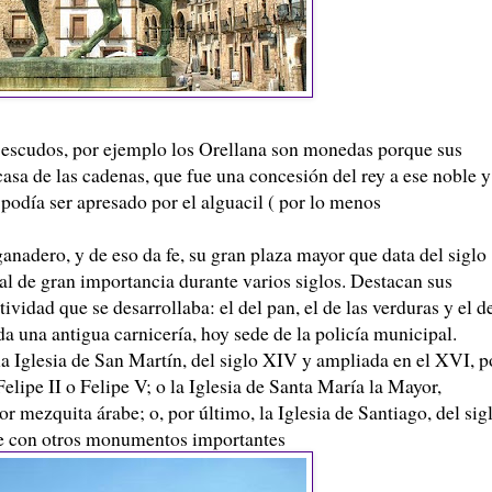
s escudos, por ejemplo los Orellana son monedas porque sus
asa de las cadenas, que fue una concesión del rey a ese noble y
 podía ser apresado por el alguacil ( por lo menos
anadero, y de eso da fe, su gran plaza mayor que data del siglo
al de gran importancia durante varios siglos. Destacan sus
ividad que se desarrollaba: el del pan, el de las verduras y el d
da una antigua carnicería, hoy sede de la policía municipal.
la Iglesia de San Martín, del siglo XIV y ampliada en el XVI, p
lipe II o Felipe V; o la Iglesia de Santa María la Mayor,
or mezquita árabe; o, por último, la Iglesia de Santiago, del sig
te con otros monumentos importantes