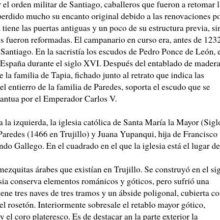
 el orden militar de Santiago, caballeros que fueron a retomar l
perdido mucho su encanto original debido a las renovaciones p
tiene las puertas antiguas y un poco de su estructura previa, si
s fueron reformadas. El campanario en curso era, antes de 1232
e Santiago. En la sacristía los escudos de Pedro Ponce de León, 
e España durante el siglo XVI. Después del entablado de mader
 la familia de Tapia, fichado junto al retrato que indica las
el entierro de la familia de Paredes, soporta el escudo que se
antua por el Emperador Carlos V.
a la izquierda, la iglesia católica de Santa María la Mayor (Sigl
aredes (1466 en Trujillo) y Juana Yupanqui, hija de Francisco
ndo Gallego. En el cuadrado en el que la iglesia está el lugar de
ezquitas árabes que existían en Trujillo. Se construyó en el si
lesia conserva elementos románicos y góticos, pero sufrió una
ene tres naves de tres tramos y un ábside poligonal, cubierta c
el rosetón. Interiormente sobresale el retablo mayor gótico,
 el coro plateresco. Es de destacar an la parte exterior la