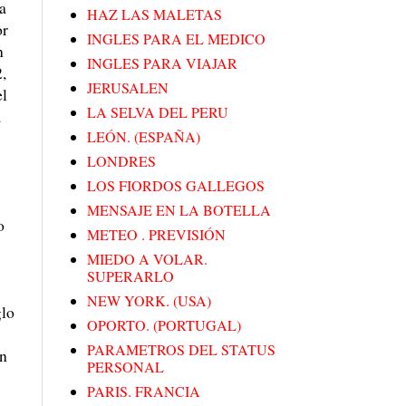
a
HAZ LAS MALETAS
or
INGLES PARA EL MEDICO
n
INGLES PARA VIAJAR
,
JERUSALEN
el
LA SELVA DEL PERU
a
LEÓN. (ESPAÑA)
LONDRES
LOS FIORDOS GALLEGOS
MENSAJE EN LA BOTELLA
o
METEO . PREVISIÓN
MIEDO A VOLAR.
SUPERARLO
NEW YORK. (USA)
glo
OPORTO. (PORTUGAL)
PARAMETROS DEL STATUS
on
PERSONAL
PARIS. FRANCIA