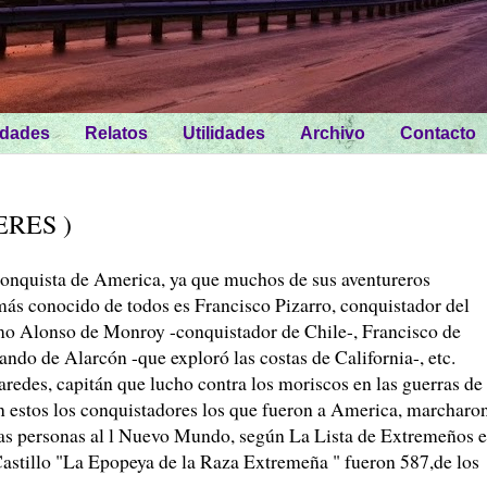
idades
Relatos
Utilidades
Archivo
Contacto
ERES )
a conquista de America, ya que muchos de sus aventureros
más conocido de todos es Francisco Pizarro, conquistador del
o Alonso de Monroy -conquistador de Chile-, Francisco de
do de Alarcón -que exploró las costas de California-, etc.
redes, capitán que lucho contra los moriscos en las guerras de
n estos los conquistadores los que fueron a America, marcharo
as personas al l Nuevo Mundo, según La Lista de Extremeños 
Castillo "La Epopeya de la Raza Extremeña " fueron 587,de los