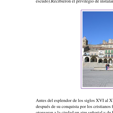
escudo).Recibieron el privilegio de instala
Antes del esplendor de los siglos XVI al XV
después de su conquista por los cristiano
otorgaran a la ciudad un aire señorial y d