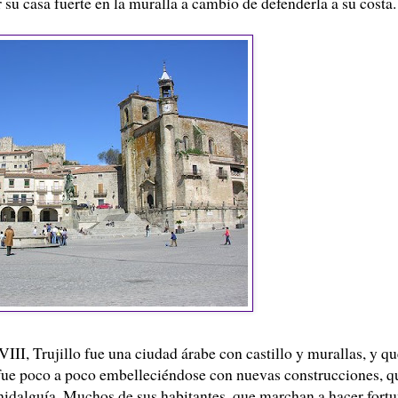
r su casa fuerte en la muralla a cambio de defenderla a su costa.
III, Trujillo fue una ciudad árabe con castillo y murallas, y qu
s fue poco a poco embelleciéndose con nuevas construcciones, q
e hidalguía. Muchos de sus habitantes, que marchan a hacer fort