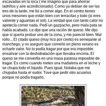
escavadas en la roca ( me imagino que para ahorrar
ladrillos y aire acondicionado). Como ya debían de ser las
tres de la tarde, me fui a comer algo. En el centro tienes
unos mesones que están bien con terracitas y todo (si eres
valiente y aguantas el sol). La verdad que con tanto calor no
apetecía comer nada. Pedí un gazpacho, pero mala pata se
había acabado. Le dije que una ración de queso. Me dijo
que si quería probar uno de la zona, y me pareció bien. Mal
rollo…El citado queso (muy rico por cierto) es semejante al
manchego, y os aseguro que comerlo en pleno verano es
echarle valor. No lo podía tragar por que era imposible
ensalivar con la deshidratación que llevaba encima. El
queso se me convertía en una masa pastosa imposible de
tragar. Es como cuando metes una madalena en el leche y
se chupa todo el liquido. Pues igual. Notaba que me
chupaba hasta el sudor. Tuve que pedir otro acuarius
porque no podía tragarlo.