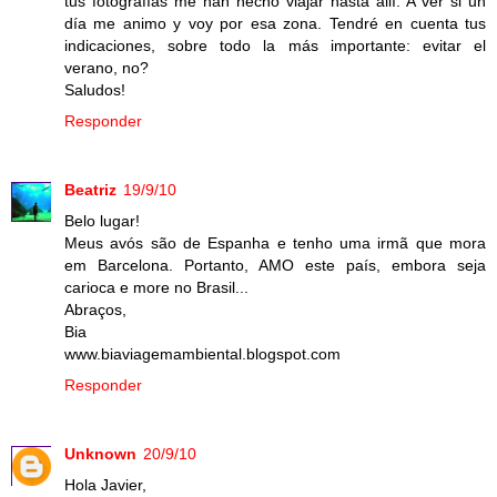
tus fotografías me han hecho viajar hasta allí. A ver si un
día me animo y voy por esa zona. Tendré en cuenta tus
indicaciones, sobre todo la más importante: evitar el
verano, no?
Saludos!
Responder
Beatriz
19/9/10
Belo lugar!
Meus avós são de Espanha e tenho uma irmã que mora
em Barcelona. Portanto, AMO este país, embora seja
carioca e more no Brasil...
Abraços,
Bia
www.biaviagemambiental.blogspot.com
Responder
Unknown
20/9/10
Hola Javier,