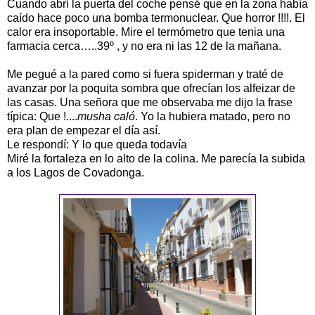
Cuando abrí la puerta del coche pensé que en la zona había
caído hace poco una bomba termonuclear. Que horror !!!!. El
calor era insoportable. Mire el termómetro que tenia una
farmacia cerca…..39º , y no era ni las 12 de la mañana.
Me pegué a la pared como si fuera spiderman y traté de
avanzar por la poquita sombra que ofrecían los alfeizar de
las casas. Una señora que me observaba me dijo la frase
típica: Que !....
musha caló
. Yo la hubiera matado, pero no
era plan de empezar el día así.
Le respondí: Y lo que queda todavía
Miré la fortaleza en lo alto de la colina. Me parecía la subida
a los Lagos de Covadonga.