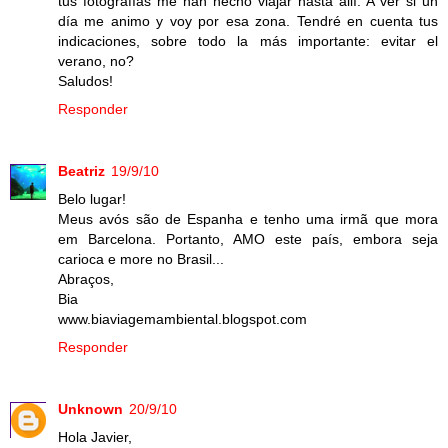
tus fotografías me han hecho viajar hasta allí. A ver si un
día me animo y voy por esa zona. Tendré en cuenta tus
indicaciones, sobre todo la más importante: evitar el
verano, no?
Saludos!
Responder
Beatriz
19/9/10
Belo lugar!
Meus avós são de Espanha e tenho uma irmã que mora
em Barcelona. Portanto, AMO este país, embora seja
carioca e more no Brasil...
Abraços,
Bia
www.biaviagemambiental.blogspot.com
Responder
Unknown
20/9/10
Hola Javier,