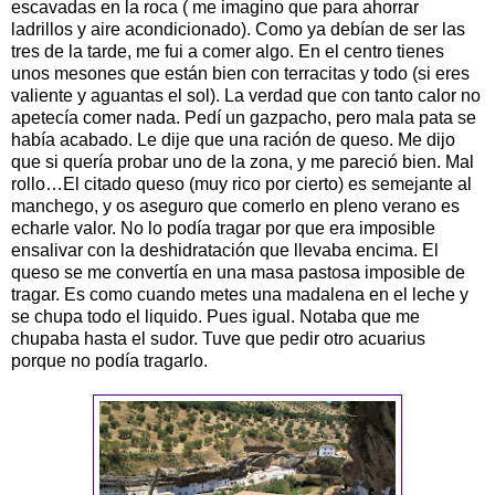
escavadas en la roca ( me imagino que para ahorrar
ladrillos y aire acondicionado). Como ya debían de ser las
tres de la tarde, me fui a comer algo. En el centro tienes
unos mesones que están bien con terracitas y todo (si eres
valiente y aguantas el sol). La verdad que con tanto calor no
apetecía comer nada. Pedí un gazpacho, pero mala pata se
había acabado. Le dije que una ración de queso. Me dijo
que si quería probar uno de la zona, y me pareció bien. Mal
rollo…El citado queso (muy rico por cierto) es semejante al
manchego, y os aseguro que comerlo en pleno verano es
echarle valor. No lo podía tragar por que era imposible
ensalivar con la deshidratación que llevaba encima. El
queso se me convertía en una masa pastosa imposible de
tragar. Es como cuando metes una madalena en el leche y
se chupa todo el liquido. Pues igual. Notaba que me
chupaba hasta el sudor. Tuve que pedir otro acuarius
porque no podía tragarlo.