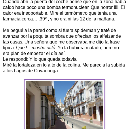
Cuando abrí la puerta del coche pensé que en la zona había
caído hace poco una bomba termonuclear. Que horror !!!!. El
calor era insoportable. Mire el termómetro que tenia una
farmacia cerca…..39º , y no era ni las 12 de la mañana.
Me pegué a la pared como si fuera spiderman y traté de
avanzar por la poquita sombra que ofrecían los alfeizar de
las casas. Una señora que me observaba me dijo la frase
típica: Que !....
musha caló
. Yo la hubiera matado, pero no
era plan de empezar el día así.
Le respondí: Y lo que queda todavía
Miré la fortaleza en lo alto de la colina. Me parecía la subida
a los Lagos de Covadonga.