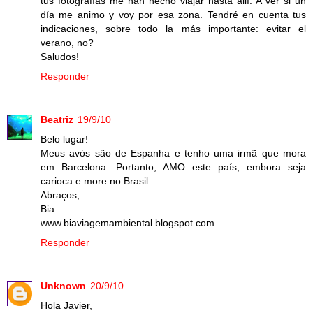
tus fotografías me han hecho viajar hasta allí. A ver si un
día me animo y voy por esa zona. Tendré en cuenta tus
indicaciones, sobre todo la más importante: evitar el
verano, no?
Saludos!
Responder
Beatriz
19/9/10
Belo lugar!
Meus avós são de Espanha e tenho uma irmã que mora
em Barcelona. Portanto, AMO este país, embora seja
carioca e more no Brasil...
Abraços,
Bia
www.biaviagemambiental.blogspot.com
Responder
Unknown
20/9/10
Hola Javier,