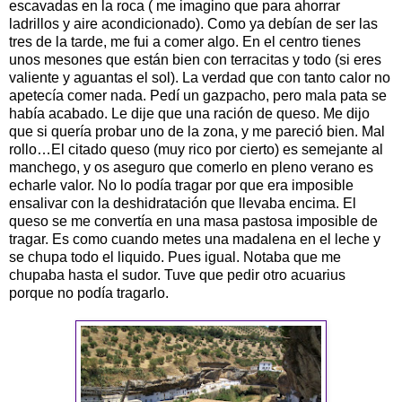
escavadas en la roca ( me imagino que para ahorrar
ladrillos y aire acondicionado). Como ya debían de ser las
tres de la tarde, me fui a comer algo. En el centro tienes
unos mesones que están bien con terracitas y todo (si eres
valiente y aguantas el sol). La verdad que con tanto calor no
apetecía comer nada. Pedí un gazpacho, pero mala pata se
había acabado. Le dije que una ración de queso. Me dijo
que si quería probar uno de la zona, y me pareció bien. Mal
rollo…El citado queso (muy rico por cierto) es semejante al
manchego, y os aseguro que comerlo en pleno verano es
echarle valor. No lo podía tragar por que era imposible
ensalivar con la deshidratación que llevaba encima. El
queso se me convertía en una masa pastosa imposible de
tragar. Es como cuando metes una madalena en el leche y
se chupa todo el liquido. Pues igual. Notaba que me
chupaba hasta el sudor. Tuve que pedir otro acuarius
porque no podía tragarlo.