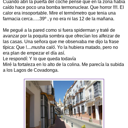
Cuando abrí la puerta del coche pensé que en la zona había
caído hace poco una bomba termonuclear. Que horror !!!!. El
calor era insoportable. Mire el termómetro que tenia una
farmacia cerca…..39º , y no era ni las 12 de la mañana.
Me pegué a la pared como si fuera spiderman y traté de
avanzar por la poquita sombra que ofrecían los alfeizar de
las casas. Una señora que me observaba me dijo la frase
típica: Que !....
musha caló
. Yo la hubiera matado, pero no
era plan de empezar el día así.
Le respondí: Y lo que queda todavía
Miré la fortaleza en lo alto de la colina. Me parecía la subida
a los Lagos de Covadonga.