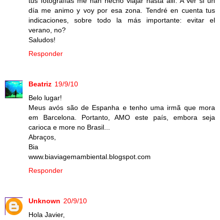
tus fotografías me han hecho viajar hasta allí. A ver si un
día me animo y voy por esa zona. Tendré en cuenta tus
indicaciones, sobre todo la más importante: evitar el
verano, no?
Saludos!
Responder
Beatriz
19/9/10
Belo lugar!
Meus avós são de Espanha e tenho uma irmã que mora
em Barcelona. Portanto, AMO este país, embora seja
carioca e more no Brasil...
Abraços,
Bia
www.biaviagemambiental.blogspot.com
Responder
Unknown
20/9/10
Hola Javier,