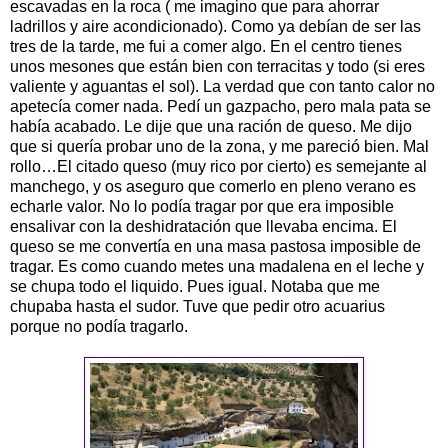
escavadas en la roca ( me imagino que para ahorrar
ladrillos y aire acondicionado). Como ya debían de ser las
tres de la tarde, me fui a comer algo. En el centro tienes
unos mesones que están bien con terracitas y todo (si eres
valiente y aguantas el sol). La verdad que con tanto calor no
apetecía comer nada. Pedí un gazpacho, pero mala pata se
había acabado. Le dije que una ración de queso. Me dijo
que si quería probar uno de la zona, y me pareció bien. Mal
rollo…El citado queso (muy rico por cierto) es semejante al
manchego, y os aseguro que comerlo en pleno verano es
echarle valor. No lo podía tragar por que era imposible
ensalivar con la deshidratación que llevaba encima. El
queso se me convertía en una masa pastosa imposible de
tragar. Es como cuando metes una madalena en el leche y
se chupa todo el liquido. Pues igual. Notaba que me
chupaba hasta el sudor. Tuve que pedir otro acuarius
porque no podía tragarlo.