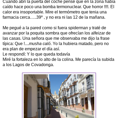
Cuando abrí la puerta del coche pensé que en la zona había
caído hace poco una bomba termonuclear. Que horror !!!!. El
calor era insoportable. Mire el termómetro que tenia una
farmacia cerca…..39º , y no era ni las 12 de la mañana.
Me pegué a la pared como si fuera spiderman y traté de
avanzar por la poquita sombra que ofrecían los alfeizar de
las casas. Una señora que me observaba me dijo la frase
típica: Que !....
musha caló
. Yo la hubiera matado, pero no
era plan de empezar el día así.
Le respondí: Y lo que queda todavía
Miré la fortaleza en lo alto de la colina. Me parecía la subida
a los Lagos de Covadonga.