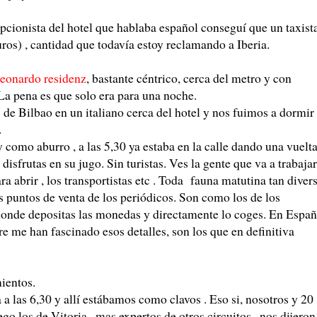
cepcionista del hotel que hablaba español conseguí que un taxist
uros) , cantidad que todavía estoy reclamando a Iberia.
eonardo residenz
, bastante céntrico, cerca del metro y con
La pena es que solo era para una noche.
 Bilbao en un italiano cerca del hotel y nos fuimos a dormir
.
omo aburro , a las 5,30 ya estaba en la calle dando una vuelta
sfrutas en su jugo. Sin turistas. Ves la gente que va a trabajar
 abrir , los transportistas etc . Toda fauna matutina tan diver
s puntos de venta de los periódicos. Son como los de los
 donde depositas las monedas y directamente lo coges. En Espa
 me han fascinado esos detalles, son los que en definitiva
ientos.
a las 6,30 y allí estábamos como clavos . Eso si, nosotros y 20
go los de Vitoria , mas expertos de otros circuitos , nos dijeron