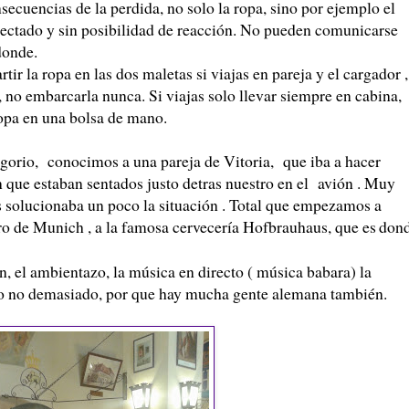
cuencias de la perdida, no solo la ropa, sino por ejemplo el
nectado y sin posibilidad de reacción. No pueden comunicarse
donde.
ir la ropa en las dos maletas si viajas en pareja y el cargador ,
no embarcarla nunca. Si viajas solo llevar siempre en cabina,
opa en una bolsa de mano.
olgorio, conocimos a una pareja de Vitoria, que iba a hacer
 que estaban sentados justo detras nuestro en el avión . Muy
 solucionaba un poco la situación . Total que empezamos a
ro de Munich , a la famosa cervecería Hofbrauhaus, que es
don
n, el ambientazo, la música en directo ( música babara) la
ero no demasiado, por que hay mucha gente alemana también.