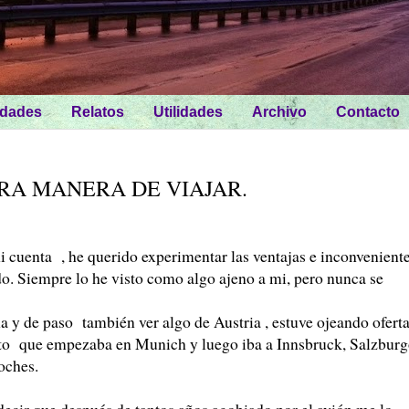
idades
Relatos
Utilidades
Archivo
Contacto
TRA MANERA DE VIAJAR.
enta , he querido experimentar las ventajas e inconvenient
ado. Siempre lo he visto como algo ajeno a mi, pero nunca se
 y de paso también ver algo de Austria , estuve ojeando ofert
uito que empezaba en Munich y luego iba a Innsbruck, Salzbur
noches.
 decir que después de tantos años agobiado por el avión me lo