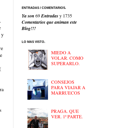
ENTRADAS / COMENTARIOS.
Ya son
69
Entradas
y
1735
.
Comentarios que animan este
e
Blog!!!
 y
LO MAS VISTO.
re
MIEDO A
se
VOLAR. COMO
SUPERARLO.
(
CONSEJOS
PARA VIAJAR A
ra
MARRUECOS
s
PRAGA. QUE
VER. 1ª PARTE.