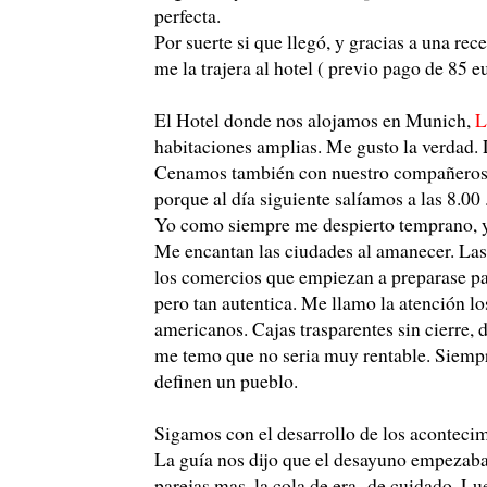
perfecta.
Por suerte si que llegó, y gracias a una re
me la trajera al hotel ( previo pago de 85 e
El Hotel donde nos alojamos en Munich,
L
habitaciones amplias. Me gusto la verdad. 
Cenamos también con nuestro compañeros de
porque al día siguiente salíamos a las 8.00 
Yo como siempre me despierto temprano, y c
Me encantan las ciudades al amanecer. Las di
los comercios que empiezan a preparase para
pero tan autentica. Me llamo la atención lo
americanos. Cajas trasparentes sin cierre,
me temo que no seria muy rentable. Siempre
definen un pueblo.
Sigamos con el desarrollo de los acontecim
La guía nos dijo que el desayuno empezaba 
parejas mas. la cola de era de cuidado. Lue