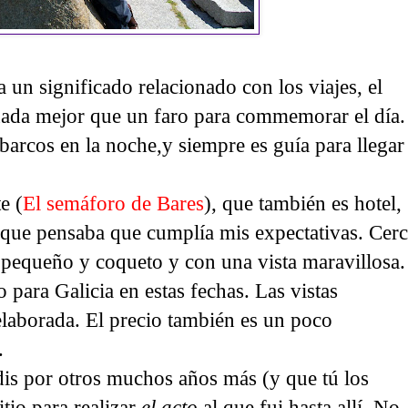
 un significado relacionado con los viajes, el
 nada mejor que un faro para commemorar el día.
barcos en la noche,y siempre es guía para llegar
e (
El semáforo de Bares
), que también es hotel,
 que pensaba que cumplía mis expectativas. Cer
e pequeño y coqueto y con una vista maravillosa.
o para Galicia en estas fechas. Las vistas
elaborada. El precio también es un poco
.
dis por otros muchos años más (y que tú los
tio para realizar
el acto
al que fui hasta allí. No