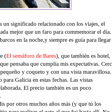
 un significado relacionado con los viajes, el
 nada mejor que un faro para commemorar el día.
barcos en la noche,y siempre es guía para llegar
e (
El semáforo de Bares
), que también es hotel,
 que pensaba que cumplía mis expectativas. Cer
e pequeño y coqueto y con una vista maravillosa.
o para Galicia en estas fechas. Las vistas
elaborada. El precio también es un poco
.
dis por otros muchos años más (y que tú los
tio para realizar
el acto
al que fui hasta allí. No