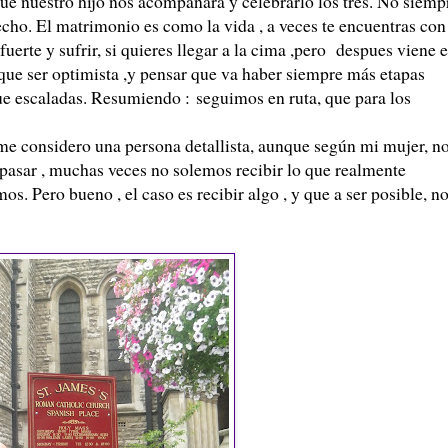
que nuestro hijo nos acompañara y celebrarlo los tres. No siemp
hecho. El matrimonio es como la vida , a veces te encuentras co
erte y sufrir, si quieres llegar a la cima ,pero despues viene e
que ser optimista ,y pensar que va haber siempre más etapas
que escaladas. Resumiendo : seguimos en ruta, que para los
onsidero una persona detallista, aunque según mi mujer, n
 pasar , muchas veces no solemos recibir lo que realmente
. Pero bueno , el caso es recibir algo , y que a ser posible, n