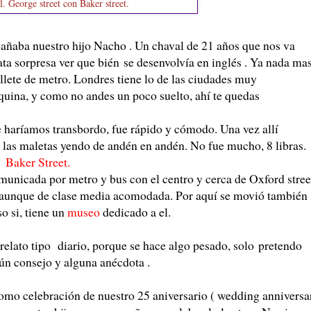
l. George street con Baker street.
ba nuestro hijo Nacho . Un chaval de 21 años que nos va
a sorpresa ver que bién se desenvolvía en inglés . Ya nada ma
billete de metro. Londres tiene lo de las ciudades muy
uina, y como no andes un poco suelto, ahí te quedas
ríamos transbordo, fue rápido y cómodo. Una vez allí
 las maletas yendo de andén en andén. No fue mucho, 8 libras.
de
Baker Street.
ada por metro y bus con el centro y cerca de Oxford stree
 aunque de clase media acomodada. Por aquí se movió también
 si, tiene un
museo
dedicado a el.
to tipo diario, porque se hace algo pesado, solo pretendo
gún consejo y alguna anécdota .
celebración de nuestro 25 aniversario ( wedding anniversa