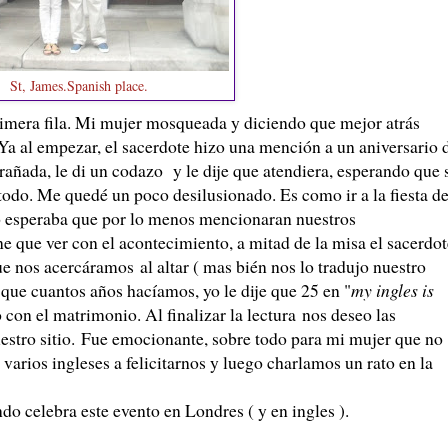
St, James.Spanish place.
ra fila. Mi mujer mosqueada y diciendo que mejor atrás
Ya al empezar, el sacerdote hizo una mención a un aniversario 
añada, le di un codazo y le dije que atendiera, esperando que 
 todo. Me quedé un poco desilusionado. Es como ir a la fiesta d
 Yo esperaba que por lo menos mencionaran nuestros
e que ver con el acontecimiento, a mitad de la misa el sacerdot
e nos acercáramos al altar ( mas bién nos lo tradujo nuestro
 cuantos años hacíamos, yo le dije que 25 en "
my ingles is
 con el matrimonio. Al finalizar la lectura nos deseo las
estro sitio. Fue emocionante, sobre todo para mi mujer que no
 varios ingleses a felicitarnos y luego charlamos un rato en la
elebra este evento en Londres ( y en ingles ).