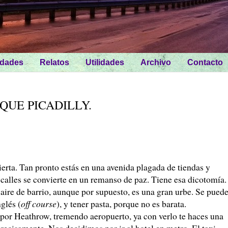
idades
Relatos
Utilidades
Archivo
Contacto
QUE PICADILLY.
 Tan pronto estás en una avenida plagada de tiendas y
 calles se convierte en un remanso de paz. Tiene esa dicotomía.
aire de barrio, aunque por supuesto, es una gran urbe. Se pued
nglés (
off course
), y tener pasta, porque no es barata.
or Heathrow, tremendo aeropuerto, ya con verlo te haces una
recisamente. Nos decidimos por ir al hotel en metro. El taxi