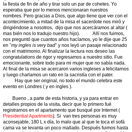
la fiesta de fin de año y tirar solo un par de cohetes. Yo
esperaba que por lo menos mencionaran nuestros
nombres. Pero gracias a Dios, que algo tiene que ver con el
acontecimiento, a mitad de la misa el sacerdote nos miró y
dirigiéndose a nosotros, dijo que nos acercáramos al altar (
mas bién nos lo tradujo nuestro hijo). Allí nos fuimos,
nos preguntó que cuantos años hacíamos, yo le dije que 25
en "
my ingles is very bad
" y nos leyó un pasaje relacionado
con el matrimonio. Al finalizar la lectura nos deseo las
congratulations
de rigor y regresamos a nuestro sitio. Fue
emocionante, sobre todo para mi mujer que no sabía nada.
Al final de la misa se acercaron varios ingleses a felicitarnos
y luego charlamos un rato en la sacristía con el pater.
Hay que ser original, no todo el mundo celebra este
evento en Londres ( y en ingles ).
Bueno , a parte de esta historia, y ya para entrar en
detalles propios de la visita, decir que lo primero fué
registrarnos en el apartamento que busqué por Internet (
Presidential Apartments
). Si van tres personas es muy
aconsejable, 180 L x día, lo malo que al que le toca el sofá
cama va se levanta un poco mallado. Después fuimos hasta