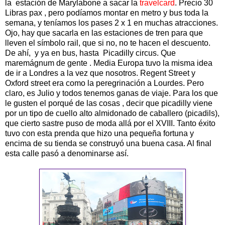
la estación de Marylabone a sacar la
travelcard
. Precio 30
Libras pax , pero podíamos montar en metro y bus toda la
semana, y teníamos los pases 2 x 1 en muchas atracciones.
Ojo, hay que sacarla en las estaciones de tren para que
lleven el símbolo rail, que si no, no te hacen el descuento.
De ahí, y ya en bus, hasta Picadilly circus. Que
maremágnum de gente . Media Europa tuvo la misma idea
de ir a Londres a la vez que nosotros. Regent Street y
Oxford street era como la peregrinación a Lourdes. Pero
claro, es Julio y todos tenemos ganas de viaje. Para los que
le gusten el porqué de las cosas , decir que picadilly viene
por un tipo de cuello alto almidonado de caballero (picadils),
que cierto sastre puso de moda allá por el XVIII. Tanto éxito
tuvo con esta prenda que hizo una pequeña fortuna y
encima de su tienda se construyó una buena casa. Al final
esta calle pasó a denominarse así.