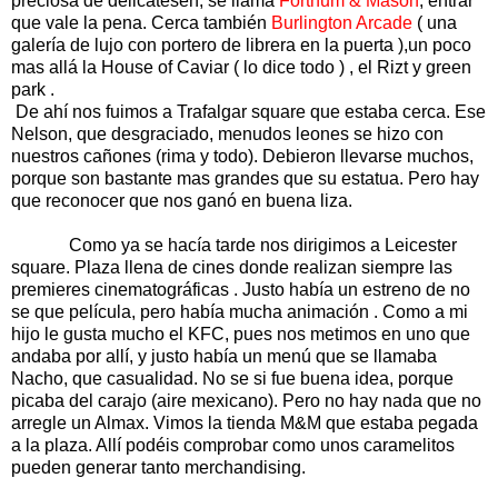
preciosa de delicatesen, se llama
Fortnum & Mason
, entrar
que vale la pena. Cerca también
Burlington Arcade
( una
galería de lujo con portero de librera en la puerta ),un poco
mas allá la House of Caviar ( lo dice todo ) , el Rizt y green
park .
De ahí nos fuimos a Trafalgar square que estaba cerca. Ese
Nelson, que desgraciado, menudos leones se hizo con
nuestros cañones (rima y todo). Debieron llevarse muchos,
porque son bastante mas grandes que su estatua. Pero hay
que reconocer que nos ganó en buena liza.
Como ya se hacía tarde nos dirigimos a Leicester
square. Plaza llena de cines donde realizan siempre las
premieres cinematográficas . Justo había un estreno de no
se que película, pero había mucha animación . Como a mi
hijo le gusta mucho el KFC, pues nos metimos en uno que
andaba por allí, y justo había un menú que se llamaba
Nacho, que casualidad. No se si fue buena idea, porque
picaba del carajo (aire mexicano). Pero no hay nada que no
arregle un Almax. Vimos la tienda M&M que estaba pegada
a la plaza. Allí podéis comprobar como unos caramelitos
pueden generar tanto merchandising.