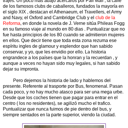
trajes. Un poco mas abajo acercaros por Pall Mall , la calle
de los famosos clubs de caballeros, fundados la mayoría en
el siglo XIX , destacan el Athenaeum, el Travellers, el Army
and Navy, el Oxford and Cambridge Club y el
club de la
Reforma
, en donde la novela de J. Verne sitúa Phileas Fogg
en su famoso viaje al mundo en 80 dias . Puntualizar que no
fue hasta principios de los 80 cuando se admitieron mujeres
en ellos. Que decir tiene que toda esta zona rezuma ese
espíritu ingles de glamour y esplendor que han sabido
conservar, y yo, que les envidio por ello. La historia
engrandece a los países que la honran y la recuerdan , y
aunque a veces no hayan sido muy legales, si han sabido
dejar su impronta.
Pero dejemos la historia de lado y hablemos del
presente. Referente al trasporte por Bus, fenomenal. Pasan
cada poco, y no hay mucho atasco para ser una mega urbe.
Desde que los coches tienen que pagar para entrar en el
centro ( los no residentes), se agilizó mucho el trafico.
Puntualizar que nunca fuimos de pie dentro del bus, y
siempre sentados en la parte superior, viendo la ciudad.