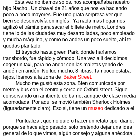
Esta vez no íbamos solos, nos acompañaba nuestro
hijo Nacho . Un chaval de 21 años que nos va haciendo
poco a poco mayores. Fue una grata sorpresa ver que
bién se desenvolvía en inglés . Ya nada mas llegar nos
agilizó el trámite para sacar el billete de metro. Londres
tiene lo de las ciudades muy desarrolladas, poco empleado
y mucha máquina, y como no andes un poco suelto, ahí te
quedas plantado.
El trayecto hasta green Park, donde haríamos
transbordo, fue rápido y cómodo. Una vez allí decidimos
coger un taxi, para no andar con las maletas yendo de
andén en andén. No fue mucho, 8 libras. Tampoco estaba
lejos, íbamos a la zona de
Baker Street.
Mucho me gustó esta zona. Bien comunicada por
metro y bus con el centro y cerca de Oxford street. Sigue
conservando un ambiente de barrio, aunque de clase media
acomodada. Por aquí se movió también Sherlock Holmes
(figuradamente claro). Eso si, tiene un
museo
dedicado a el.
Puntualizar, que no quiero hacer un relato tipo diario,
porque se hace algo pesado, solo pretendo dejar una idea
general de lo que vimos, algún consejo y alguna anécdota .