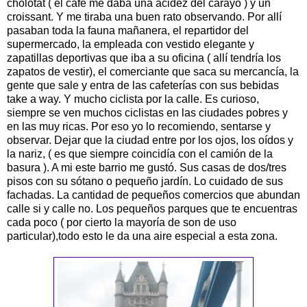
cholotat ( el café me daba una acidez del carayo ) y un
croissant. Y me tiraba una buen rato observando. Por allí
pasaban toda la fauna mañanera, el repartidor del
supermercado, la empleada con vestido elegante y
zapatillas deportivas que iba a su oficina ( allí tendría los
zapatos de vestir), el comerciante que saca su mercancía, la
gente que sale y entra de las cafeterías con sus bebidas
take a way. Y mucho ciclista por la calle. Es curioso,
siempre se ven muchos ciclistas en las ciudades pobres y
en las muy ricas. Por eso yo lo recomiendo, sentarse y
observar. Dejar que la ciudad entre por los ojos, los oídos y
la nariz, ( es que siempre coincidía con el camión de la
basura ). A mi este barrio me gustó. Sus casas de dos/tres
pisos con su sótano o pequeño jardín. Lo cuidado de sus
fachadas. La cantidad de pequeños comercios que abundan
calle si y calle no. Los pequeños parques que te encuentras
cada poco ( por cierto la mayoría de son de uso
particular),todo esto le da una aire especial a esta zona.