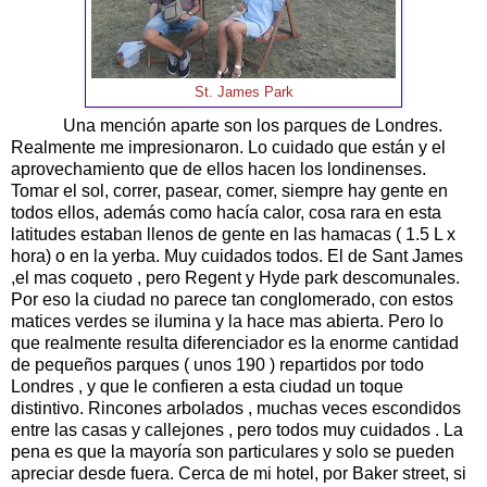
St. James Park
Una mención aparte son los parques de Londres.
Realmente me impresionaron. Lo cuidado que están y el
aprovechamiento que de ellos hacen los londinenses.
Tomar el sol, correr, pasear, comer, siempre hay gente en
todos ellos, además como hacía calor, cosa rara en esta
latitudes estaban llenos de gente en las hamacas ( 1.5 L x
hora) o en la yerba. Muy cuidados todos. El de Sant James
,el mas coqueto , pero Regent y Hyde park descomunales.
Por eso la ciudad no parece tan conglomerado, con estos
matices verdes se ilumina y la hace mas abierta. Pero lo
que realmente resulta diferenciador es la enorme cantidad
de pequeños parques ( unos 190 ) repartidos por todo
Londres , y que le confieren a esta ciudad un toque
distintivo. Rincones arbolados , muchas veces escondidos
entre las casas y callejones , pero todos muy cuidados . La
pena es que la mayoría son particulares y solo se pueden
apreciar desde fuera. Cerca de mi hotel, por Baker street, si