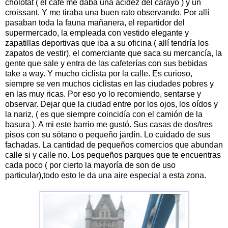
cholotat ( el café me daba una acidez del carayo ) y un
croissant. Y me tiraba una buen rato observando. Por allí
pasaban toda la fauna mañanera, el repartidor del
supermercado, la empleada con vestido elegante y
zapatillas deportivas que iba a su oficina ( allí tendría los
zapatos de vestir), el comerciante que saca su mercancía, la
gente que sale y entra de las cafeterías con sus bebidas
take a way. Y mucho ciclista por la calle. Es curioso,
siempre se ven muchos ciclistas en las ciudades pobres y
en las muy ricas. Por eso yo lo recomiendo, sentarse y
observar. Dejar que la ciudad entre por los ojos, los oídos y
la nariz, ( es que siempre coincidía con el camión de la
basura ). A mi este barrio me gustó. Sus casas de dos/tres
pisos con su sótano o pequeño jardín. Lo cuidado de sus
fachadas. La cantidad de pequeños comercios que abundan
calle si y calle no. Los pequeños parques que te encuentras
cada poco ( por cierto la mayoría de son de uso
particular),todo esto le da una aire especial a esta zona.