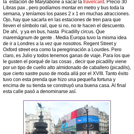
la estación de Marylabone a sacar la
travelcard
. Precio 30
Libras pax , pero podíamos montar en metro y bus toda la
semana, y teníamos los pases 2 x 1 en muchas atracciones.
Ojo, hay que sacarla en las estaciones de tren para que
lleven el símbolo rail, que si no, no te hacen el descuento.
De ahí, y ya en bus, hasta Picadilly circus. Que
maremágnum de gente . Media Europa tuvo la misma idea
de ir a Londres a la vez que nosotros. Regent Street y
Oxford street era como la peregrinación a Lourdes. Pero
claro, es Julio y todos tenemos ganas de viaje. Para los que
le gusten el porqué de las cosas , decir que picadilly viene
por un tipo de cuello alto almidonado de caballero (picadils),
que cierto sastre puso de moda allá por el XVIII. Tanto éxito
tuvo con esta prenda que hizo una pequeña fortuna y
encima de su tienda se construyó una buena casa. Al final
esta calle pasó a denominarse así.