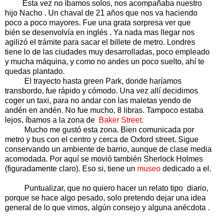
Esta vez no íbamos solos, nos acompañaba nuestro
hijo Nacho . Un chaval de 21 años que nos va haciendo
poco a poco mayores. Fue una grata sorpresa ver que
bién se desenvolvía en inglés . Ya nada mas llegar nos
agilizó el trámite para sacar el billete de metro. Londres
tiene lo de las ciudades muy desarrolladas, poco empleado
y mucha máquina, y como no andes un poco suelto, ahí te
quedas plantado.
El trayecto hasta green Park, donde haríamos
transbordo, fue rápido y cómodo. Una vez allí decidimos
coger un taxi, para no andar con las maletas yendo de
andén en andén. No fue mucho, 8 libras. Tampoco estaba
lejos, íbamos a la zona de
Baker Street.
Mucho me gustó esta zona. Bien comunicada por
metro y bus con el centro y cerca de Oxford street. Sigue
conservando un ambiente de barrio, aunque de clase media
acomodada. Por aquí se movió también Sherlock Holmes
(figuradamente claro). Eso si, tiene un
museo
dedicado a el.
Puntualizar, que no quiero hacer un relato tipo diario,
porque se hace algo pesado, solo pretendo dejar una idea
general de lo que vimos, algún consejo y alguna anécdota .