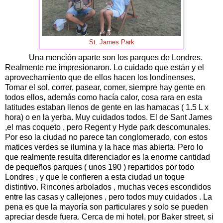
St. James Park
Una mención aparte son los parques de Londres.
Realmente me impresionaron. Lo cuidado que están y el
aprovechamiento que de ellos hacen los londinenses.
Tomar el sol, correr, pasear, comer, siempre hay gente en
todos ellos, además como hacía calor, cosa rara en esta
latitudes estaban llenos de gente en las hamacas ( 1.5 L x
hora) o en la yerba. Muy cuidados todos. El de Sant James
,el mas coqueto , pero Regent y Hyde park descomunales.
Por eso la ciudad no parece tan conglomerado, con estos
matices verdes se ilumina y la hace mas abierta. Pero lo
que realmente resulta diferenciador es la enorme cantidad
de pequeños parques ( unos 190 ) repartidos por todo
Londres , y que le confieren a esta ciudad un toque
distintivo. Rincones arbolados , muchas veces escondidos
entre las casas y callejones , pero todos muy cuidados . La
pena es que la mayoría son particulares y solo se pueden
apreciar desde fuera. Cerca de mi hotel, por Baker street, si