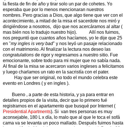
la fiesta de fin de año y tirar solo un par de cohetes. Yo
esperaba que por lo menos mencionaran nuestros
nombres. Pero gracias a Dios, que algo tiene que ver con el
acontecimiento, a mitad de la misa el sacerdote nos miró y
dirigiéndose a nosotros, dijo que nos acercáramos al altar (
mas bién nos lo tradujo nuestro hijo). Allí nos fuimos,
nos preguntó que cuantos años hacíamos, yo le dije que 25
en "
my ingles is very bad
" y nos leyó un pasaje relacionado
con el matrimonio. Al finalizar la lectura nos deseo las
congratulations
de rigor y regresamos a nuestro sitio. Fue
emocionante, sobre todo para mi mujer que no sabía nada.
Al final de la misa se acercaron varios ingleses a felicitarnos
y luego charlamos un rato en la sacristía con el pater.
Hay que ser original, no todo el mundo celebra este
evento en Londres ( y en ingles ).
Bueno , a parte de esta historia, y ya para entrar en
detalles propios de la visita, decir que lo primero fué
registrarnos en el apartamento que busqué por Internet (
Presidential Apartments
). Si van tres personas es muy
aconsejable, 180 L x día, lo malo que al que le toca el sofá
cama va se levanta un poco mallado. Después fuimos hasta