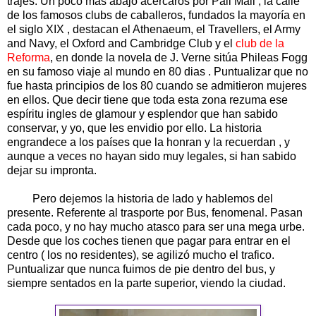
trajes. Un poco mas abajo acercaros por Pall Mall , la calle
de los famosos clubs de caballeros, fundados la mayoría en
el siglo XIX , destacan el Athenaeum, el Travellers, el Army
and Navy, el Oxford and Cambridge Club y el
club de la
Reforma
, en donde la novela de J. Verne sitúa Phileas Fogg
en su famoso viaje al mundo en 80 dias . Puntualizar que no
fue hasta principios de los 80 cuando se admitieron mujeres
en ellos. Que decir tiene que toda esta zona rezuma ese
espíritu ingles de glamour y esplendor que han sabido
conservar, y yo, que les envidio por ello. La historia
engrandece a los países que la honran y la recuerdan , y
aunque a veces no hayan sido muy legales, si han sabido
dejar su impronta.
Pero dejemos la historia de lado y hablemos del
presente. Referente al trasporte por Bus, fenomenal. Pasan
cada poco, y no hay mucho atasco para ser una mega urbe.
Desde que los coches tienen que pagar para entrar en el
centro ( los no residentes), se agilizó mucho el trafico.
Puntualizar que nunca fuimos de pie dentro del bus, y
siempre sentados en la parte superior, viendo la ciudad.