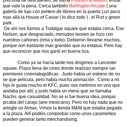
preciosa de delicatesen, se llama
Fortnum & Mason
, entrar
que vale la pena. Cerca también
Burlington Arcade
( una
galería de lujo con portero de librera en la puerta ),un poco
mas allá la House of Caviar ( lo dice todo ) , el Rizt y green
park .
De ahí nos fuimos a Trafalgar square que estaba cerca. Ese
Nelson, que desgraciado, menudos leones se hizo con
nuestros cañones (rima y todo). Debieron llevarse muchos,
porque son bastante mas grandes que su estatua. Pero hay
que reconocer que nos ganó en buena liza.
Como ya se hacía tarde nos dirigimos a Leicester
square. Plaza llena de cines donde realizan siempre las
premieres cinematográficas . Justo había un estreno de no
se que película, pero había mucha animación . Como a mi
hijo le gusta mucho el KFC, pues nos metimos en uno que
andaba por allí, y justo había un menú que se llamaba
Nacho, que casualidad. No se si fue buena idea, porque
picaba del carajo (aire mexicano). Pero no hay nada que no
arregle un Almax. Vimos la tienda M&M que estaba pegada
a la plaza. Allí podéis comprobar como unos caramelitos
pueden generar tanto merchandising.