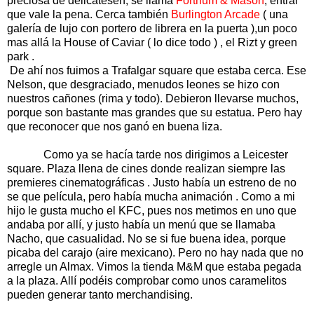
preciosa de delicatesen, se llama
Fortnum & Mason
, entrar
que vale la pena. Cerca también
Burlington Arcade
( una
galería de lujo con portero de librera en la puerta ),un poco
mas allá la House of Caviar ( lo dice todo ) , el Rizt y green
park .
De ahí nos fuimos a Trafalgar square que estaba cerca. Ese
Nelson, que desgraciado, menudos leones se hizo con
nuestros cañones (rima y todo). Debieron llevarse muchos,
porque son bastante mas grandes que su estatua. Pero hay
que reconocer que nos ganó en buena liza.
Como ya se hacía tarde nos dirigimos a Leicester
square. Plaza llena de cines donde realizan siempre las
premieres cinematográficas . Justo había un estreno de no
se que película, pero había mucha animación . Como a mi
hijo le gusta mucho el KFC, pues nos metimos en uno que
andaba por allí, y justo había un menú que se llamaba
Nacho, que casualidad. No se si fue buena idea, porque
picaba del carajo (aire mexicano). Pero no hay nada que no
arregle un Almax. Vimos la tienda M&M que estaba pegada
a la plaza. Allí podéis comprobar como unos caramelitos
pueden generar tanto merchandising.