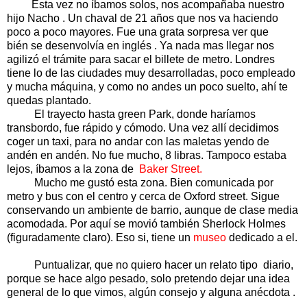
Esta vez no íbamos solos, nos acompañaba nuestro
hijo Nacho . Un chaval de 21 años que nos va haciendo
poco a poco mayores. Fue una grata sorpresa ver que
bién se desenvolvía en inglés . Ya nada mas llegar nos
agilizó el trámite para sacar el billete de metro. Londres
tiene lo de las ciudades muy desarrolladas, poco empleado
y mucha máquina, y como no andes un poco suelto, ahí te
quedas plantado.
El trayecto hasta green Park, donde haríamos
transbordo, fue rápido y cómodo. Una vez allí decidimos
coger un taxi, para no andar con las maletas yendo de
andén en andén. No fue mucho, 8 libras. Tampoco estaba
lejos, íbamos a la zona de
Baker Street.
Mucho me gustó esta zona. Bien comunicada por
metro y bus con el centro y cerca de Oxford street. Sigue
conservando un ambiente de barrio, aunque de clase media
acomodada. Por aquí se movió también Sherlock Holmes
(figuradamente claro). Eso si, tiene un
museo
dedicado a el.
Puntualizar, que no quiero hacer un relato tipo diario,
porque se hace algo pesado, solo pretendo dejar una idea
general de lo que vimos, algún consejo y alguna anécdota .