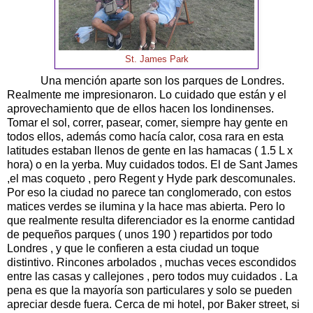
St. James Park
Una mención aparte son los parques de Londres.
Realmente me impresionaron. Lo cuidado que están y el
aprovechamiento que de ellos hacen los londinenses.
Tomar el sol, correr, pasear, comer, siempre hay gente en
todos ellos, además como hacía calor, cosa rara en esta
latitudes estaban llenos de gente en las hamacas ( 1.5 L x
hora) o en la yerba. Muy cuidados todos. El de Sant James
,el mas coqueto , pero Regent y Hyde park descomunales.
Por eso la ciudad no parece tan conglomerado, con estos
matices verdes se ilumina y la hace mas abierta. Pero lo
que realmente resulta diferenciador es la enorme cantidad
de pequeños parques ( unos 190 ) repartidos por todo
Londres , y que le confieren a esta ciudad un toque
distintivo. Rincones arbolados , muchas veces escondidos
entre las casas y callejones , pero todos muy cuidados . La
pena es que la mayoría son particulares y solo se pueden
apreciar desde fuera. Cerca de mi hotel, por Baker street, si