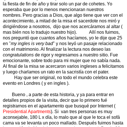
la fiesta de fin de año y tirar solo un par de cohetes. Yo
esperaba que por lo menos mencionaran nuestros
nombres. Pero gracias a Dios, que algo tiene que ver con el
acontecimiento, a mitad de la misa el sacerdote nos miró y
dirigiéndose a nosotros, dijo que nos acercáramos al altar (
mas bién nos lo tradujo nuestro hijo). Allí nos fuimos,
nos preguntó que cuantos años hacíamos, yo le dije que 25
en "
my ingles is very bad
" y nos leyó un pasaje relacionado
con el matrimonio. Al finalizar la lectura nos deseo las
congratulations
de rigor y regresamos a nuestro sitio. Fue
emocionante, sobre todo para mi mujer que no sabía nada.
Al final de la misa se acercaron varios ingleses a felicitarnos
y luego charlamos un rato en la sacristía con el pater.
Hay que ser original, no todo el mundo celebra este
evento en Londres ( y en ingles ).
Bueno , a parte de esta historia, y ya para entrar en
detalles propios de la visita, decir que lo primero fué
registrarnos en el apartamento que busqué por Internet (
Presidential Apartments
). Si van tres personas es muy
aconsejable, 180 L x día, lo malo que al que le toca el sofá
cama va se levanta un poco mallado. Después fuimos hasta