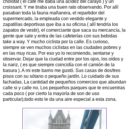
cholotat ( el café me daba una acidez del carayo ) y un
croissant. Y me tiraba una buen rato observando. Por allí
pasaban toda la fauna mañanera, el repartidor del
supermercado, la empleada con vestido elegante y
zapatillas deportivas que iba a su oficina ( allí tendría los
zapatos de vestir), el comerciante que saca su mercancía, la
gente que sale y entra de las cafeterías con sus bebidas
take a way. Y mucho ciclista por la calle. Es curioso,
siempre se ven muchos ciclistas en las ciudades pobres y
en las muy ricas. Por eso yo lo recomiendo, sentarse y
observar. Dejar que la ciudad entre por los ojos, los oídos y
la nariz, ( es que siempre coincidía con el camión de la
basura ). A mi este barrio me gustó. Sus casas de dos/tres
pisos con su sótano o pequeño jardín. Lo cuidado de sus
fachadas. La cantidad de pequeños comercios que abundan
calle si y calle no. Los pequeños parques que te encuentras
cada poco ( por cierto la mayoría de son de uso
particular),todo esto le da una aire especial a esta zona.