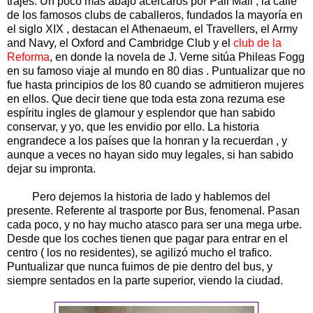
trajes. Un poco mas abajo acercaros por Pall Mall , la calle
de los famosos clubs de caballeros, fundados la mayoría en
el siglo XIX , destacan el Athenaeum, el Travellers, el Army
and Navy, el Oxford and Cambridge Club y el
club de la
Reforma
, en donde la novela de J. Verne sitúa Phileas Fogg
en su famoso viaje al mundo en 80 dias . Puntualizar que no
fue hasta principios de los 80 cuando se admitieron mujeres
en ellos. Que decir tiene que toda esta zona rezuma ese
espíritu ingles de glamour y esplendor que han sabido
conservar, y yo, que les envidio por ello. La historia
engrandece a los países que la honran y la recuerdan , y
aunque a veces no hayan sido muy legales, si han sabido
dejar su impronta.
Pero dejemos la historia de lado y hablemos del
presente. Referente al trasporte por Bus, fenomenal. Pasan
cada poco, y no hay mucho atasco para ser una mega urbe.
Desde que los coches tienen que pagar para entrar en el
centro ( los no residentes), se agilizó mucho el trafico.
Puntualizar que nunca fuimos de pie dentro del bus, y
siempre sentados en la parte superior, viendo la ciudad.