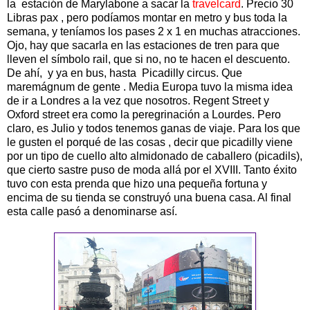
la estación de Marylabone a sacar la
travelcard
. Precio 30
Libras pax , pero podíamos montar en metro y bus toda la
semana, y teníamos los pases 2 x 1 en muchas atracciones.
Ojo, hay que sacarla en las estaciones de tren para que
lleven el símbolo rail, que si no, no te hacen el descuento.
De ahí, y ya en bus, hasta Picadilly circus. Que
maremágnum de gente . Media Europa tuvo la misma idea
de ir a Londres a la vez que nosotros. Regent Street y
Oxford street era como la peregrinación a Lourdes. Pero
claro, es Julio y todos tenemos ganas de viaje. Para los que
le gusten el porqué de las cosas , decir que picadilly viene
por un tipo de cuello alto almidonado de caballero (picadils),
que cierto sastre puso de moda allá por el XVIII. Tanto éxito
tuvo con esta prenda que hizo una pequeña fortuna y
encima de su tienda se construyó una buena casa. Al final
esta calle pasó a denominarse así.