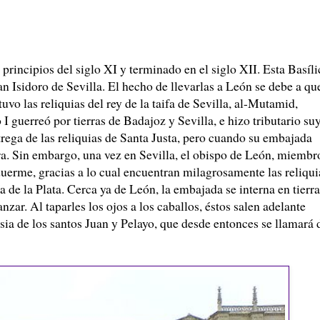
rincipios del siglo XI y terminado en el siglo XII. Esta Basíli
n Isidoro de Sevilla. El hecho de llevarlas a León se debe a qu
vo las reliquias del rey de la taifa de Sevilla, al-Mutamid,
 guerreó por tierras de Badajoz y Sevilla, e hizo tributario su
ntrega de las reliquias de Santa Justa, pero cuando su embajada
tra. Sin embargo, una vez en Sevilla, el obispo de León, miembr
duerme, gracias a lo cual encuentran milagrosamente las reliqui
ía de la Plata. Cerca ya de León, la embajada se interna en tierr
zar. Al taparles los ojos a los caballos, éstos salen adelante
esia de los santos Juan y Pelayo, que desde entonces se llamará 