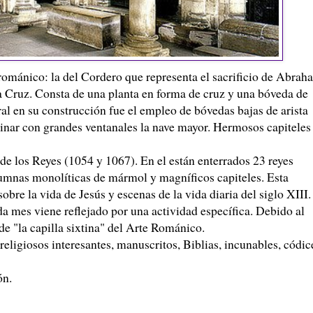
 románico: la del Cordero que representa el sacrificio de Abrah
a Cruz. Consta de una planta en forma de cruz y una bóveda de
al en su construcción fue el empleo de bóvedas bajas de arista
inar con grandes ventanales la nave mayor. Hermosos capiteles
 de los Reyes (1054 y 1067). En el están enterrados 23 reyes
lumnas monolíticas de mármol y magníficos capiteles. Esta
bre la vida de Jesús y escenas de la vida diaria del siglo XIII.
a mes viene reflejado por una actividad específica. Debido al
de "la capilla sixtina" del Arte Románico.
eligiosos interesantes, manuscritos, Biblias, incunables, códic
ón.