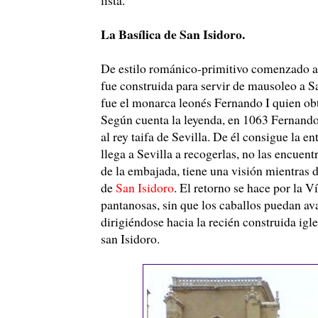
La Basílica de San Isidoro.
De estilo románico-primitivo comenzado a p
fue construida para servir de mausoleo a Sa
fue el monarca leonés Fernando I quien obtu
Según cuenta la leyenda, en 1063 Fernando I
al rey taifa de Sevilla. De él consigue la e
llega a Sevilla a recogerlas, no las encuen
de la embajada, tiene una visión mientras 
de
San Isidoro
. El retorno se hace por la V
pantanosas, sin que los caballos puedan avan
dirigiéndose hacia la recién construida igl
san Isidoro.