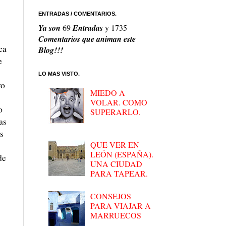
ENTRADAS / COMENTARIOS.
Ya son
69
Entradas
y
1735
Comentarios que animan este
ca
Blog!!!
e
LO MAS VISTO.
yo
MIEDO A
VOLAR. COMO
o
SUPERARLO.
as
as
QUE VER EN
LEÓN (ESPAÑA).
de
UNA CIUDAD
PARA TAPEAR.
CONSEJOS
PARA VIAJAR A
MARRUECOS