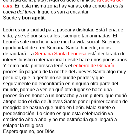
cura
. En esta misma zona hay varias, otra conocida es
la
cueva del tunel
. Ir que os van a encantar
Suerte y
bon apetit
.
León es una ciudad para pasear y disfrutar. Está llena de
vida, y se vé por sus calles , siempre tan animadas. El
Leonés sale mucho y hace mucha vida social. Si teneis
oportunidad de ir en Semana Santa, hacerlo, no os
defraudará. La
Semana Santa Leonesa
está declarada de
interés turistico internacional desde hace unos pocos años.
Y como nota pintoresca tenéis el
entierro de Genarín
,
procesión pagana de la noche del Jueves Santo algo muy
peculiar, que la gente no se puede perder y que
seguramente no encontrarán en ninguna otra parte del
mundo, porque a ver, en qué otro lugar se hace una
procesión en honor a un borracho y a un putero, que murió
atropellado el dia de Jueves Santo por el primer camion de
recogida de basura que hubo en León. Mala surete o
predestinación. Lo cierto es que esta celebración va
creciendo año a año, y no me estrañaria que llegará a
solapar la religiosa.
Espero que no, por Diós.