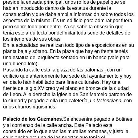
preside la entrada principal, unos rollos de papel que se
habían introducido dentro de la estatua durante la
construcción y que daba amplia información sobre todos los
aspectos de la misma. Es un edificio para admirar por fuera
pero sobre todo por dentro. Ya se sabe la obsesión que
tenía este arquitecto por delimitar toda serie de detalles de
los interiores de sus obras.
En la actualidad se realizan todo tipo de exposiciones en su
planta baja y sótano. En la plaza que hay en frente tenéis
una estatua del arquitecto sentado en un banco (vale para
una buena foto).
Pasando la calle esta la plaza de las palomas , con un
edificio que anteriormente fue sede del ayuntamiento y hoy
en día lo han habilitado para fines culturales. Hay una
fuente del siglo XV creo y el plano en bronce de la ciudad
de León. A la derecha la iglesia de San Marcelo patrono de
la ciudad y pegado a ella una cafetería,
La Valenciana
, con
unos churros riquísimos.
Palacio de los Guzmanes.
Se encuentra pegado a Botines
y al comienzo de la calle ancha. Este Palacio está
construido en lo que eran las murallas romanas, y justo la
calle ancha era una de las puertas que tenía el