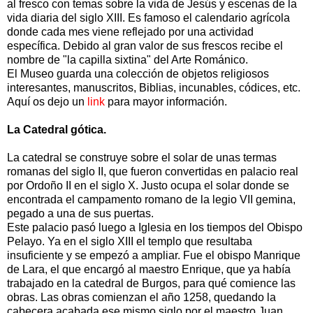
al fresco con temas sobre la vida de Jesús y escenas de la
vida diaria del siglo XIII. Es famoso el calendario agrícola
donde cada mes viene reflejado por una actividad
específica. Debido al gran valor de sus frescos recibe el
nombre de "la capilla sixtina" del Arte Románico.
El Museo guarda una colección de objetos religiosos
interesantes, manuscritos, Biblias, incunables, códices, etc.
Aquí os dejo un
link
para mayor información.
La Catedral gótica.
La catedral se construye sobre el solar de unas termas
romanas del siglo II, que fueron convertidas en palacio real
por Ordoño II en el siglo X. Justo ocupa el solar donde se
encontrada el campamento romano de la legio VII gemina,
pegado a una de sus puertas.
Este palacio pasó luego a Iglesia en los tiempos del Obispo
Pelayo. Ya en el siglo XIII el templo que resultaba
insuficiente y se empezó a ampliar. Fue el obispo Manrique
de Lara, el que encargó al maestro Enrique, que ya había
trabajado en la catedral de Burgos, para qué comience las
obras. Las obras comienzan el año 1258, quedando la
cabecera acabada ese mismo siglo por el maestro Juan