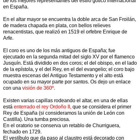
de los mejores representantes del estilo gótico internacional
en España.
En el altar mayor se encuentra la doble arca de San Froilán,
de madera chapada en plata, con bellos relieves
renacentistas, que realizó en 1519 el orfebre Enrique de
Arfe.
El coro es uno de los más antiguos de España; fue
ejecutado en la segunda mitad del siglo XV por el flamenco
Jusquín. Está dividido en dos coros; el del obispo, en el lado
de la epístola, y el del Rey, en el del evangelio; el coro bajo
muestra escenas del Antiguo Testamento y el alto está
ocupado en su mayor parte por santos. Os dejo un enlace
con una
visión de 360º.
Existen varias capillas rodeando el altar, en una de ellas
está
enterrado el rey Ordoño II,
que se considera el primer
Rey de España (si consideramos la unión de León con
Castilla). Una tumba preciosa.
En el oratorio se conserva un retablo de Churriguera,
fechado en 1729.
El vestíbulo que da paso al claustro está decorado con