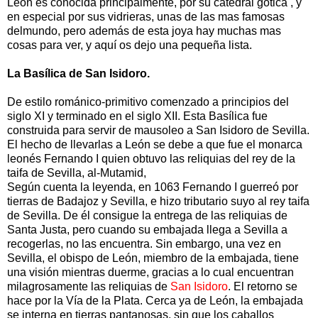
León es conocida principalmente, por su catedral gótica , y
en especial por sus vidrieras, unas de las mas famosas
delmundo, pero además de esta joya hay muchas mas
cosas para ver, y aquí os dejo una pequeña lista.
La Basílica de San Isidoro.
De estilo románico-primitivo comenzado a principios del
siglo XI y terminado en el siglo XII. Esta Basílica fue
construida para servir de mausoleo a San Isidoro de Sevilla.
El hecho de llevarlas a León se debe a que fue el monarca
leonés Fernando I quien obtuvo las reliquias del rey de la
taifa de Sevilla, al-Mutamid,
Según cuenta la leyenda, en 1063 Fernando I guerreó por
tierras de Badajoz y Sevilla, e hizo tributario suyo al rey taifa
de Sevilla. De él consigue la entrega de las reliquias de
Santa Justa, pero cuando su embajada llega a Sevilla a
recogerlas, no las encuentra. Sin embargo, una vez en
Sevilla, el obispo de León, miembro de la embajada, tiene
una visión mientras duerme, gracias a lo cual encuentran
milagrosamente las reliquias de
San Isidoro
. El retorno se
hace por la Vía de la Plata. Cerca ya de León, la embajada
se interna en tierras pantanosas, sin que los caballos