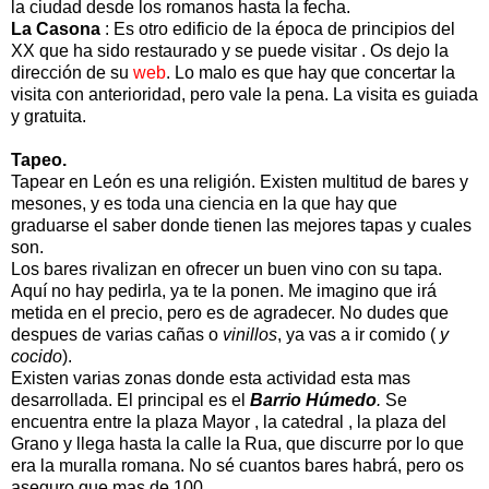
la ciudad desde los romanos hasta la fecha.
La Casona
: Es otro edificio de la época de principios del
XX que ha sido restaurado y se puede visitar . Os dejo la
dirección de su
web
. Lo malo es que hay que concertar la
visita con anterioridad, pero vale la pena. La visita es guiada
y gratuita.
Tapeo.
Tapear en León es una religión. Existen multitud de bares y
mesones, y es toda una ciencia en la que hay que
graduarse el saber donde tienen las mejores tapas y cuales
son.
Los bares rivalizan en ofrecer un buen vino con su tapa.
Aquí no hay pedirla, ya te la ponen. Me imagino que irá
metida en el precio, pero es de agradecer. No dudes que
despues de varias cañas o
vinillos
, ya vas a ir comido (
y
cocido
).
Existen varias zonas donde esta actividad esta mas
desarrollada. El principal es el
Barrio Húmedo
.
Se
encuentra entre la plaza Mayor , la catedral , la plaza del
Grano y llega hasta la calle la Rua, que discurre por lo que
era la muralla romana. No sé cuantos bares habrá, pero os
aseguro que mas de 100.