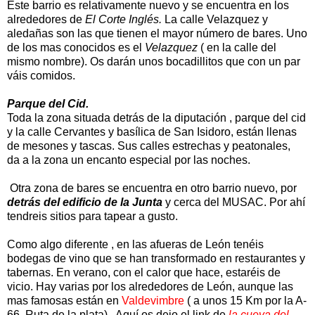
Este barrio es relativamente nuevo y se encuentra en los
alrededores de
El Corte Inglés.
La calle Velazquez y
aledañas son las que tienen el mayor número de bares. Uno
de los mas conocidos es el
Velazquez
( en la calle del
mismo nombre). Os darán unos bocadillitos que con un par
váis comidos.
Parque del Cid.
Toda la zona situada detrás de la diputación , parque del cid
y la calle Cervantes y basílica de San Isidoro, están llenas
de mesones y tascas. Sus calles estrechas y peatonales,
da a la zona un encanto especial por las noches.
Otra zona de bares se encuentra en otro barrio nuevo, por
detrás del edificio de la Junta
y cerca del MUSAC. Por ahí
tendreis sitios para tapear a gusto.
Como algo diferente , en las afueras de León tenéis
bodegas de vino que se han transformado en restaurantes y
tabernas. En verano, con el calor que hace, estaréis de
vicio. Hay varias por los alrededores de León, aunque las
mas famosas están en
Valdevimbre
( a unos 15 Km por la A-
66 .Ruta de la plata) . Aquí os dejo el link de
la cueva del