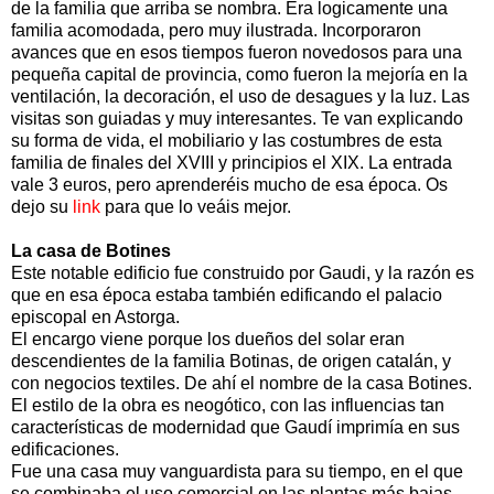
de la familia que arriba se nombra. Era logicamente una
familia acomodada, pero muy ilustrada. Incorporaron
avances que en esos tiempos fueron novedosos para una
pequeña capital de provincia, como fueron la mejoría en la
ventilación, la decoración, el uso de desagues y la luz. Las
visitas son guiadas y muy interesantes. Te van explicando
su forma de vida, el mobiliario y las costumbres de esta
familia de finales del XVIII y principios el XIX. La entrada
vale 3 euros, pero aprenderéis mucho de esa época. Os
dejo su
link
para que lo veáis mejor.
La casa de Botines
Este notable edificio fue construido por Gaudi, y la razón es
que en esa época estaba también edificando el palacio
episcopal en Astorga.
El encargo viene porque los dueños del solar eran
descendientes de la familia Botinas, de origen catalán, y
con negocios textiles. De ahí el nombre de la casa Botines.
El estilo de la obra es neogótico, con las influencias tan
características de modernidad que Gaudí imprimía en sus
edificaciones.
Fue una casa muy vanguardista para su tiempo, en el que
se combinaba el uso comercial en las plantas más bajas,