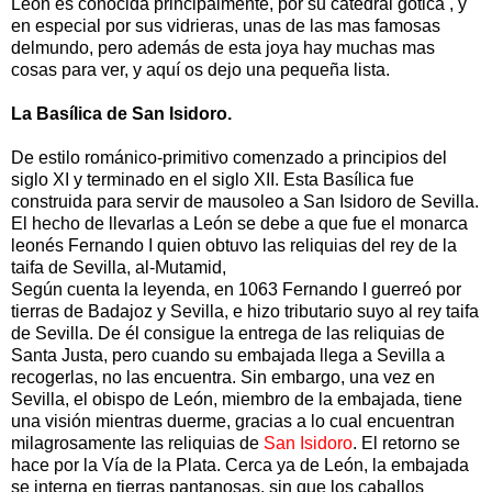
León es conocida principalmente, por su catedral gótica , y
en especial por sus vidrieras, unas de las mas famosas
delmundo, pero además de esta joya hay muchas mas
cosas para ver, y aquí os dejo una pequeña lista.
La Basílica de San Isidoro.
De estilo románico-primitivo comenzado a principios del
siglo XI y terminado en el siglo XII. Esta Basílica fue
construida para servir de mausoleo a San Isidoro de Sevilla.
El hecho de llevarlas a León se debe a que fue el monarca
leonés Fernando I quien obtuvo las reliquias del rey de la
taifa de Sevilla, al-Mutamid,
Según cuenta la leyenda, en 1063 Fernando I guerreó por
tierras de Badajoz y Sevilla, e hizo tributario suyo al rey taifa
de Sevilla. De él consigue la entrega de las reliquias de
Santa Justa, pero cuando su embajada llega a Sevilla a
recogerlas, no las encuentra. Sin embargo, una vez en
Sevilla, el obispo de León, miembro de la embajada, tiene
una visión mientras duerme, gracias a lo cual encuentran
milagrosamente las reliquias de
San Isidoro
. El retorno se
hace por la Vía de la Plata. Cerca ya de León, la embajada
se interna en tierras pantanosas, sin que los caballos