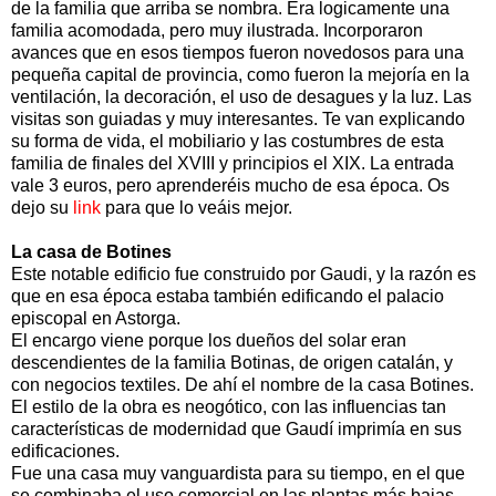
de la familia que arriba se nombra. Era logicamente una
familia acomodada, pero muy ilustrada. Incorporaron
avances que en esos tiempos fueron novedosos para una
pequeña capital de provincia, como fueron la mejoría en la
ventilación, la decoración, el uso de desagues y la luz. Las
visitas son guiadas y muy interesantes. Te van explicando
su forma de vida, el mobiliario y las costumbres de esta
familia de finales del XVIII y principios el XIX. La entrada
vale 3 euros, pero aprenderéis mucho de esa época. Os
dejo su
link
para que lo veáis mejor.
La casa de Botines
Este notable edificio fue construido por Gaudi, y la razón es
que en esa época estaba también edificando el palacio
episcopal en Astorga.
El encargo viene porque los dueños del solar eran
descendientes de la familia Botinas, de origen catalán, y
con negocios textiles. De ahí el nombre de la casa Botines.
El estilo de la obra es neogótico, con las influencias tan
características de modernidad que Gaudí imprimía en sus
edificaciones.
Fue una casa muy vanguardista para su tiempo, en el que
se combinaba el uso comercial en las plantas más bajas,