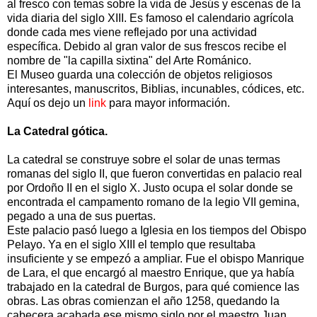
al fresco con temas sobre la vida de Jesús y escenas de la
vida diaria del siglo XIII. Es famoso el calendario agrícola
donde cada mes viene reflejado por una actividad
específica. Debido al gran valor de sus frescos recibe el
nombre de "la capilla sixtina" del Arte Románico.
El Museo guarda una colección de objetos religiosos
interesantes, manuscritos, Biblias, incunables, códices, etc.
Aquí os dejo un
link
para mayor información.
La Catedral gótica.
La catedral se construye sobre el solar de unas termas
romanas del siglo II, que fueron convertidas en palacio real
por Ordoño II en el siglo X. Justo ocupa el solar donde se
encontrada el campamento romano de la legio VII gemina,
pegado a una de sus puertas.
Este palacio pasó luego a Iglesia en los tiempos del Obispo
Pelayo. Ya en el siglo XIII el templo que resultaba
insuficiente y se empezó a ampliar. Fue el obispo Manrique
de Lara, el que encargó al maestro Enrique, que ya había
trabajado en la catedral de Burgos, para qué comience las
obras. Las obras comienzan el año 1258, quedando la
cabecera acabada ese mismo siglo por el maestro Juan