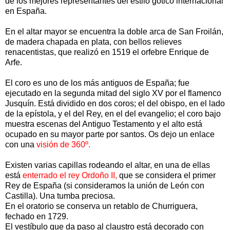
de los mejores representantes del estilo gótico internacional
en España.
En el altar mayor se encuentra la doble arca de San Froilán,
de madera chapada en plata, con bellos relieves
renacentistas, que realizó en 1519 el orfebre Enrique de
Arfe.
El coro es uno de los más antiguos de España; fue
ejecutado en la segunda mitad del siglo XV por el flamenco
Jusquín. Está dividido en dos coros; el del obispo, en el lado
de la epístola, y el del Rey, en el del evangelio; el coro bajo
muestra escenas del Antiguo Testamento y el alto está
ocupado en su mayor parte por santos. Os dejo un enlace
con una
visión de 360º.
Existen varias capillas rodeando el altar, en una de ellas
está
enterrado el rey Ordoño II,
que se considera el primer
Rey de España (si consideramos la unión de León con
Castilla). Una tumba preciosa.
En el oratorio se conserva un retablo de Churriguera,
fechado en 1729.
El vestíbulo que da paso al claustro está decorado con