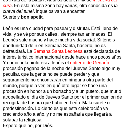
cura
. En esta misma zona hay varias, otra conocida es
la
cueva del tunel
. Ir que os van a encantar
Suerte y
bon apetit
.
León es una ciudad para pasear y disfrutar. Está llena de
vida, y se vé por sus calles , siempre tan animadas. El
Leonés sale mucho y hace mucha vida social. Si teneis
oportunidad de ir en Semana Santa, hacerlo, no os
defraudará. La
Semana Santa Leonesa
está declarada de
interés turistico internacional desde hace unos pocos años.
Y como nota pintoresca tenéis el
entierro de Genarín
,
procesión pagana de la noche del Jueves Santo algo muy
peculiar, que la gente no se puede perder y que
seguramente no encontrarán en ninguna otra parte del
mundo, porque a ver, en qué otro lugar se hace una
procesión en honor a un borracho y a un putero, que murió
atropellado el dia de Jueves Santo por el primer camion de
recogida de basura que hubo en León. Mala surete o
predestinación. Lo cierto es que esta celebración va
creciendo año a año, y no me estrañaria que llegará a
solapar la religiosa.
Espero que no, por Diós.