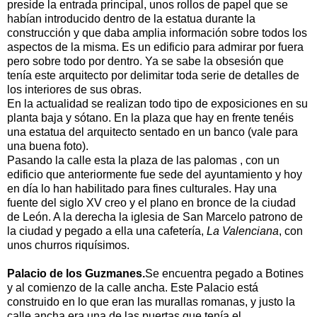
preside la entrada principal, unos rollos de papel que se
habían introducido dentro de la estatua durante la
construcción y que daba amplia información sobre todos los
aspectos de la misma. Es un edificio para admirar por fuera
pero sobre todo por dentro. Ya se sabe la obsesión que
tenía este arquitecto por delimitar toda serie de detalles de
los interiores de sus obras.
En la actualidad se realizan todo tipo de exposiciones en su
planta baja y sótano. En la plaza que hay en frente tenéis
una estatua del arquitecto sentado en un banco (vale para
una buena foto).
Pasando la calle esta la plaza de las palomas , con un
edificio que anteriormente fue sede del ayuntamiento y hoy
en día lo han habilitado para fines culturales. Hay una
fuente del siglo XV creo y el plano en bronce de la ciudad
de León. A la derecha la iglesia de San Marcelo patrono de
la ciudad y pegado a ella una cafetería,
La Valenciana
, con
unos churros riquísimos.
Palacio de los Guzmanes.
Se encuentra pegado a Botines
y al comienzo de la calle ancha. Este Palacio está
construido en lo que eran las murallas romanas, y justo la
calle ancha era una de las puertas que tenía el