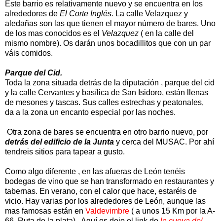
Este barrio es relativamente nuevo y se encuentra en los
alrededores de
El Corte Inglés.
La calle Velazquez y
aledañas son las que tienen el mayor número de bares. Uno
de los mas conocidos es el
Velazquez
( en la calle del
mismo nombre). Os darán unos bocadillitos que con un par
váis comidos.
Parque del Cid.
Toda la zona situada detrás de la diputación , parque del cid
y la calle Cervantes y basílica de San Isidoro, están llenas
de mesones y tascas. Sus calles estrechas y peatonales,
da a la zona un encanto especial por las noches.
Otra zona de bares se encuentra en otro barrio nuevo, por
detrás del edificio de la Junta
y cerca del MUSAC. Por ahí
tendreis sitios para tapear a gusto.
Como algo diferente , en las afueras de León tenéis
bodegas de vino que se han transformado en restaurantes y
tabernas. En verano, con el calor que hace, estaréis de
vicio. Hay varias por los alrededores de León, aunque las
mas famosas están en
Valdevimbre
( a unos 15 Km por la A-
66 .Ruta de la plata) . Aquí os dejo el link de
la cueva del