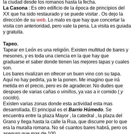
la ciudad desde los romanos hasta la fecha.
La Casona
: Es otro edificio de la época de principios del
XX que ha sido restaurado y se puede visitar . Os dejo la
dirección de su
web
. Lo malo es que hay que concertar la
visita con anterioridad, pero vale la pena. La visita es guiada
y gratuita.
Tapeo.
Tapear en León es una religión. Existen multitud de bares y
mesones, y es toda una ciencia en la que hay que
graduarse el saber donde tienen las mejores tapas y cuales
son.
Los bares rivalizan en ofrecer un buen vino con su tapa.
Aquí no hay pedirla, ya te la ponen. Me imagino que irá
metida en el precio, pero es de agradecer. No dudes que
despues de varias cañas o
vinillos
, ya vas a ir comido (
y
cocido
).
Existen varias zonas donde esta actividad esta mas
desarrollada. El principal es el
Barrio Húmedo
.
Se
encuentra entre la plaza Mayor , la catedral , la plaza del
Grano y llega hasta la calle la Rua, que discurre por lo que
era la muralla romana. No sé cuantos bares habrá, pero os
aseguro que mas de 100.