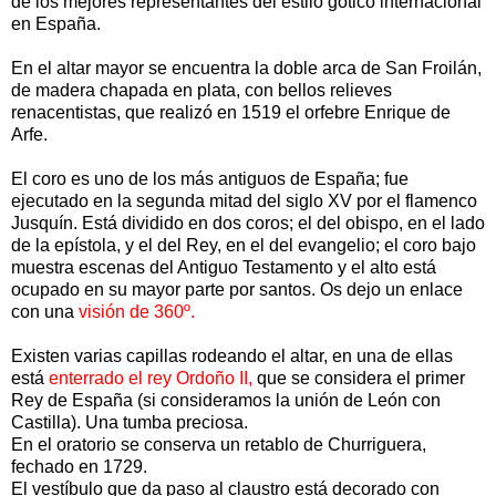
de los mejores representantes del estilo gótico internacional
en España.
En el altar mayor se encuentra la doble arca de San Froilán,
de madera chapada en plata, con bellos relieves
renacentistas, que realizó en 1519 el orfebre Enrique de
Arfe.
El coro es uno de los más antiguos de España; fue
ejecutado en la segunda mitad del siglo XV por el flamenco
Jusquín. Está dividido en dos coros; el del obispo, en el lado
de la epístola, y el del Rey, en el del evangelio; el coro bajo
muestra escenas del Antiguo Testamento y el alto está
ocupado en su mayor parte por santos. Os dejo un enlace
con una
visión de 360º.
Existen varias capillas rodeando el altar, en una de ellas
está
enterrado el rey Ordoño II,
que se considera el primer
Rey de España (si consideramos la unión de León con
Castilla). Una tumba preciosa.
En el oratorio se conserva un retablo de Churriguera,
fechado en 1729.
El vestíbulo que da paso al claustro está decorado con