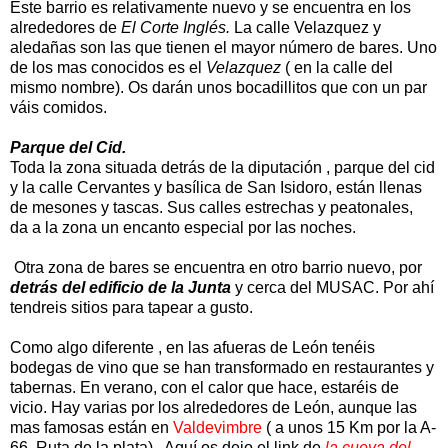
Este barrio es relativamente nuevo y se encuentra en los
alrededores de
El Corte Inglés.
La calle Velazquez y
aledañas son las que tienen el mayor número de bares. Uno
de los mas conocidos es el
Velazquez
( en la calle del
mismo nombre). Os darán unos bocadillitos que con un par
váis comidos.
Parque del Cid.
Toda la zona situada detrás de la diputación , parque del cid
y la calle Cervantes y basílica de San Isidoro, están llenas
de mesones y tascas. Sus calles estrechas y peatonales,
da a la zona un encanto especial por las noches.
Otra zona de bares se encuentra en otro barrio nuevo, por
detrás del edificio de la Junta
y cerca del MUSAC. Por ahí
tendreis sitios para tapear a gusto.
Como algo diferente , en las afueras de León tenéis
bodegas de vino que se han transformado en restaurantes y
tabernas. En verano, con el calor que hace, estaréis de
vicio. Hay varias por los alrededores de León, aunque las
mas famosas están en
Valdevimbre
( a unos 15 Km por la A-
66 .Ruta de la plata) . Aquí os dejo el link de
la cueva del