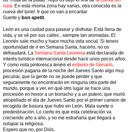
cura
. En esta misma zona hay varias, otra conocida es
la
cueva del tunel
. Ir que os van a encantar
Suerte y
bon apetit
.
León es una ciudad para pasear y disfrutar. Está llena de
vida, y se vé por sus calles , siempre tan animadas. El
Leonés sale mucho y hace mucha vida social. Si teneis
oportunidad de ir en Semana Santa, hacerlo, no os
defraudará. La
Semana Santa Leonesa
está declarada de
interés turistico internacional desde hace unos pocos años.
Y como nota pintoresca tenéis el
entierro de Genarín
,
procesión pagana de la noche del Jueves Santo algo muy
peculiar, que la gente no se puede perder y que
seguramente no encontrarán en ninguna otra parte del
mundo, porque a ver, en qué otro lugar se hace una
procesión en honor a un borracho y a un putero, que murió
atropellado el dia de Jueves Santo por el primer camion de
recogida de basura que hubo en León. Mala surete o
predestinación. Lo cierto es que esta celebración va
creciendo año a año, y no me estrañaria que llegará a
solapar la religiosa.
Espero que no, por Diós.