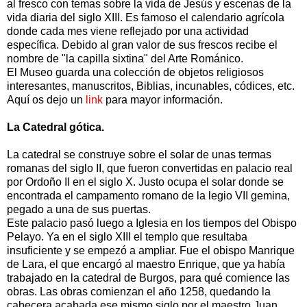
al fresco con temas sobre la vida de Jesús y escenas de la
vida diaria del siglo XIII. Es famoso el calendario agrícola
donde cada mes viene reflejado por una actividad
específica. Debido al gran valor de sus frescos recibe el
nombre de "la capilla sixtina" del Arte Románico.
El Museo guarda una colección de objetos religiosos
interesantes, manuscritos, Biblias, incunables, códices, etc.
Aquí os dejo un
link
para mayor información.
La Catedral gótica.
La catedral se construye sobre el solar de unas termas
romanas del siglo II, que fueron convertidas en palacio real
por Ordoño II en el siglo X. Justo ocupa el solar donde se
encontrada el campamento romano de la legio VII gemina,
pegado a una de sus puertas.
Este palacio pasó luego a Iglesia en los tiempos del Obispo
Pelayo. Ya en el siglo XIII el templo que resultaba
insuficiente y se empezó a ampliar. Fue el obispo Manrique
de Lara, el que encargó al maestro Enrique, que ya había
trabajado en la catedral de Burgos, para qué comience las
obras. Las obras comienzan el año 1258, quedando la
cabecera acabada ese mismo siglo por el maestro Juan