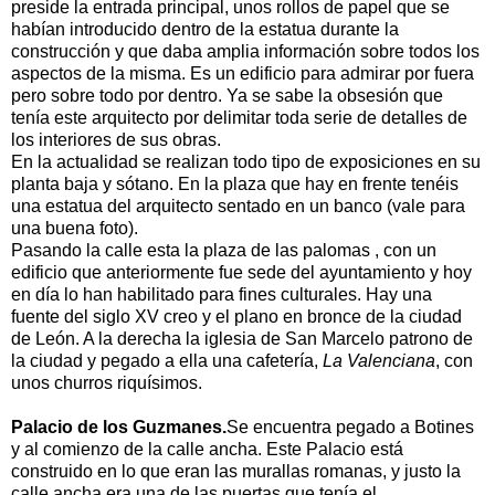
preside la entrada principal, unos rollos de papel que se
habían introducido dentro de la estatua durante la
construcción y que daba amplia información sobre todos los
aspectos de la misma. Es un edificio para admirar por fuera
pero sobre todo por dentro. Ya se sabe la obsesión que
tenía este arquitecto por delimitar toda serie de detalles de
los interiores de sus obras.
En la actualidad se realizan todo tipo de exposiciones en su
planta baja y sótano. En la plaza que hay en frente tenéis
una estatua del arquitecto sentado en un banco (vale para
una buena foto).
Pasando la calle esta la plaza de las palomas , con un
edificio que anteriormente fue sede del ayuntamiento y hoy
en día lo han habilitado para fines culturales. Hay una
fuente del siglo XV creo y el plano en bronce de la ciudad
de León. A la derecha la iglesia de San Marcelo patrono de
la ciudad y pegado a ella una cafetería,
La Valenciana
, con
unos churros riquísimos.
Palacio de los Guzmanes.
Se encuentra pegado a Botines
y al comienzo de la calle ancha. Este Palacio está
construido en lo que eran las murallas romanas, y justo la
calle ancha era una de las puertas que tenía el