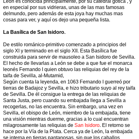
León es conocida principalmente, por su catedral gótica , y
en especial por sus vidrieras, unas de las mas famosas
delmundo, pero además de esta joya hay muchas mas
cosas para ver, y aquí os dejo una pequeña lista.
La Basílica de San Isidoro.
De estilo románico-primitivo comenzado a principios del
siglo XI y terminado en el siglo XII. Esta Basílica fue
construida para servir de mausoleo a San Isidoro de Sevilla.
El hecho de llevarlas a León se debe a que fue el monarca
leonés Fernando I quien obtuvo las reliquias del rey de la
taifa de Sevilla, al-Mutamid,
Según cuenta la leyenda, en 1063 Fernando I guerreó por
tierras de Badajoz y Sevilla, e hizo tributario suyo al rey taifa
de Sevilla. De él consigue la entrega de las reliquias de
Santa Justa, pero cuando su embajada llega a Sevilla a
recogerlas, no las encuentra. Sin embargo, una vez en
Sevilla, el obispo de León, miembro de la embajada, tiene
una visión mientras duerme, gracias a lo cual encuentran
milagrosamente las reliquias de
San Isidoro
. El retorno se
hace por la Vía de la Plata. Cerca ya de León, la embajada
se interna en tierras pantanosas, sin que los caballos