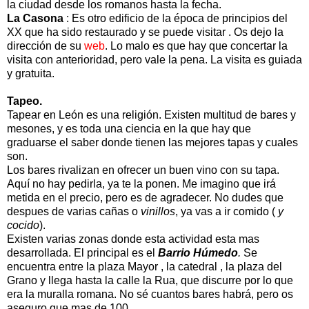
la ciudad desde los romanos hasta la fecha.
La Casona
: Es otro edificio de la época de principios del
XX que ha sido restaurado y se puede visitar . Os dejo la
dirección de su
web
. Lo malo es que hay que concertar la
visita con anterioridad, pero vale la pena. La visita es guiada
y gratuita.
Tapeo.
Tapear en León es una religión. Existen multitud de bares y
mesones, y es toda una ciencia en la que hay que
graduarse el saber donde tienen las mejores tapas y cuales
son.
Los bares rivalizan en ofrecer un buen vino con su tapa.
Aquí no hay pedirla, ya te la ponen. Me imagino que irá
metida en el precio, pero es de agradecer. No dudes que
despues de varias cañas o
vinillos
, ya vas a ir comido (
y
cocido
).
Existen varias zonas donde esta actividad esta mas
desarrollada. El principal es el
Barrio Húmedo
.
Se
encuentra entre la plaza Mayor , la catedral , la plaza del
Grano y llega hasta la calle la Rua, que discurre por lo que
era la muralla romana. No sé cuantos bares habrá, pero os
aseguro que mas de 100.