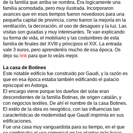
de la familia que arriba se nombra. Era logicamente una
familia acomodada, pero muy ilustrada. Incorporaron
avances que en esos tiempos fueron novedosos para una
pequeña capital de provincia, como fueron la mejoría en la
ventilación, la decoración, el uso de desagues y la luz. Las
visitas son guiadas y muy interesantes. Te van explicando
su forma de vida, el mobiliario y las costumbres de esta
familia de finales del XVIII y principios el XIX. La entrada
vale 3 euros, pero aprenderéis mucho de esa época. Os
dejo su
link
para que lo veáis mejor.
La casa de Botines
Este notable edificio fue construido por Gaudi, y la razón es
que en esa época estaba también edificando el palacio
episcopal en Astorga.
El encargo viene porque los dueños del solar eran
descendientes de la familia Botinas, de origen catalán, y
con negocios textiles. De ahí el nombre de la casa Botines.
El estilo de la obra es neogótico, con las influencias tan
características de modernidad que Gaudí imprimía en sus
edificaciones.
Fue una casa muy vanguardista para su tiempo, en el que
se combinaba el uso comercial en las plantas más bajas,